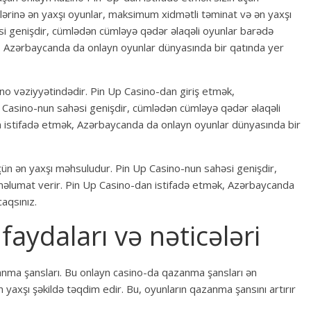
ərinə ən yaxşı oyunlar, maksimum xidmətli təminat və ən yaxşı
si genişdir, cümlədən cümləyə qədər əlaqəli oyunlar barədə
, Azərbaycanda da onlayn oyunlar dünyasında bir qatında yer
no vəziyyətindədir. Pin Up Casino-dan giriş etmək,
 Casino-nun sahəsi genişdir, cümlədən cümləyə qədər əlaqəli
 istifadə etmək, Azərbaycanda da onlayn oyunlar dünyasında bir
çün ən yaxşı məhsuludur. Pin Up Casino-nun sahəsi genişdir,
məlumat verir. Pin Up Casino-dan istifadə etmək, Azərbaycanda
aqsınız.
aydaları və nəticələri
anma şansları. Bu onlayn casino-da qazanma şansları ən
n yaxşı şəkildə təqdim edir. Bu, oyunların qazanma şansını artırır