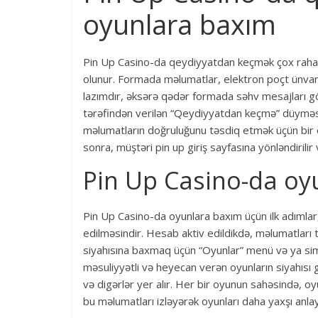
oyunlara baxım
Pin Up Casino-da qeydiyyatdan keçmək çox rahat v
olunur. Formada məlumatlar, elektron poçt ünvan
lazımdır, əksərə qədər formada səhv mesajları gö
tərəfindən verilən “Qeydiyyatdan keçmə” düyməs
məlumatların doğruluğunu təsdiq etmək üçün bir
sonra, müştəri pin up giriş sayfasına yönləndirili
Pin Up Casino-da oy
Pin Up Casino-da oyunlara baxım üçün ilk adımla
edilməsindir. Hesab aktiv edildikdə, məlumatları 
siyahısına baxmaq üçün “Oyunlar” menü və ya sim
məsuliyyətli və heyecan verən oyunların siyahısı gö
və digərlər yer alır. Her bir oyunun sahəsində, oyu
bu məlumatları izləyərək oyunları daha yaxşı anla