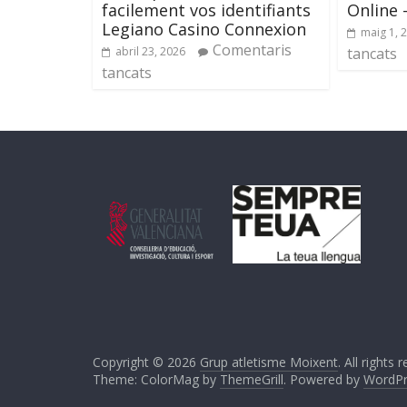
facilement vos identifiants
Online 
Legiano Casino Connexion
maig 1, 
Comentaris
abril 23, 2026
tancats
tancats
Copyright © 2026
Grup atletisme Moixent
. All rights 
Theme: ColorMag by
ThemeGrill
. Powered by
WordPr