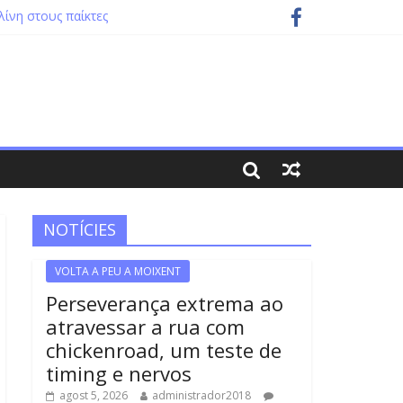
ίνη στους παίκτες
zardu
er vos gains
NOTÍCIES
VOLTA A PEU A MOIXENT
Perseverança extrema ao
atravessar a rua com
chickenroad, um teste de
timing e nervos
agost 5, 2026
administrador2018