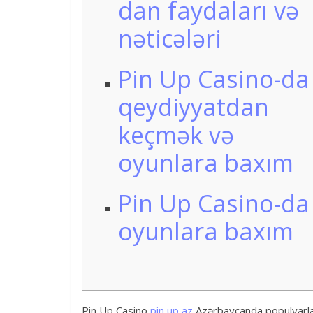
dan faydaları və
nəticələri
Pin Up Casino-da
qeydiyyatdan
keçmək və
oyunlara baxım
Pin Up Casino-da
oyunlara baxım
Pin Up Casino
pin up az
Azərbaycanda populyarlaş