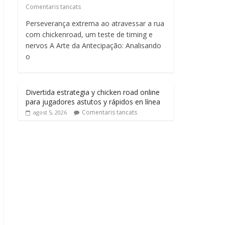
Comentaris tancats
Perseverança extrema ao atravessar a rua
com chickenroad, um teste de timing e
nervos A Arte da Antecipação: Analisando
o
Divertida estrategia y chicken road online
para jugadores astutos y rápidos en línea
Comentaris tancats
agost 5, 2026