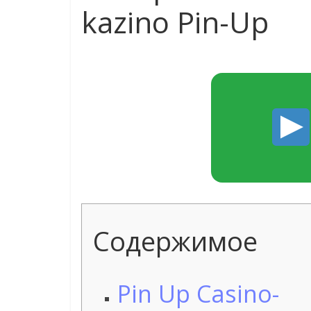
kazino Pin-Up
Содержимое
Pin Up Casino-