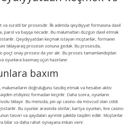
ə sürətli bir prosesdir. İlk adımda qeydiyyat formasına daxil
ı, parol və başqa necədir. Bu məlumatları düzgün daxil etmək
stərilir. Qeydiyyatdan keçmək istəyən müştərilər, formanın
ini tıklayaraq prosesin sonuna gedək. Bu prosesdə,
 e-poçt onay prosesi da yer alır. Bu proses tamamlandıqdan
r və oyunlara baxmaq üçün hazırlanır.
unlara baxım
r, məlumatların doğruluğunu təsdiq etmək və hesabın aktiv
təqdim etdiyiniz formadan keçirilir. Daha sonra, oyunların
volu tıklayır. Bu menüdə, pin up casino-da mövcud olan ciddi
stərilir. Bu oyunlar arasında slotlar, kartya oyunları, live casino
nun təsviri və qaydaları ayrıntılı şəkildə təqdim edilir. Müştərilər
ya bilər və daha rahat oynayana imkan verir.