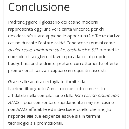
Conclusione
Padroneggiare il glossario dei casinò moderni
rappresenta oggi una vera carta vincente per chi
desidera sfruttare appieno le opportunità offerte dai live
casino durante l’estate calda! Conoscere termini come
dealer reale
,
minimum stake
,
cash‑back
o
SSL
permette
non solo di scegliere il tavolo più adatto al proprio
budget ma anche di interpretare correttamente offerte
promozionali senza incappare in requisiti nascosti.
Grazie alle analisi dettagliate fornite da
Lacrimediborghetti.Com – riconosciuto come sito
affidabile nella compilazione della
lista casino online non
AAMS
– puoi confrontare rapidamente i migliori casino
non AAMS affidabile ed individuare quello che meglio
risponde alle tue esigenze estive sia in termini
tecnologici sia promozionali.