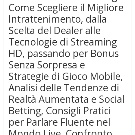
Come Scegliere il Migliore
Intrattenimento, dalla
Scelta del Dealer alle
Tecnologie di Streaming
HD, passando per Bonus
Senza Sorpresa e
Strategie di Gioco Mobile,
Analisi delle Tendenze di
Realtà Aumentata e Social
Betting, Consigli Pratici
per Parlare Fluente nel
Mondo Live, Confronto