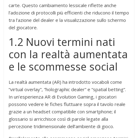
carte. Questo cambiamento lessicale riflette anche
l’adozione di protocolli più efficienti che riducono il tempo
tra l’azione del dealer e la visualizzazione sullo schermo
del giocatore.
1.2 Nuovi termini nati
con la realtà aumentata
e le scommesse social
La realtà aumentata (AR) ha introdotto vocaboli come
“virtual overlay”, “holographic dealer” e “spatial betting”.
In un’esperienza AR di Evolution Gaming, i giocatori
possono vedere le fiches fluttuare sopra il tavolo reale
grazie a un headset compatibile con smartphone; il
glossario si arricchisce così di parole legate alla
percezione tridimensionale dell’ambiente di gioco.