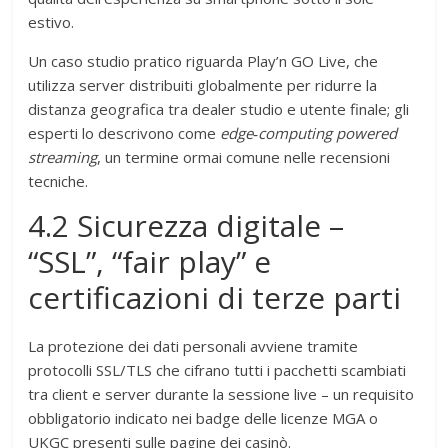
estivo.
Un caso studio pratico riguarda Play’n GO Live, che
utilizza server distribuiti globalmente per ridurre la
distanza geografica tra dealer studio e utente finale; gli
esperti lo descrivono come
edge‑computing powered
streaming
, un termine ormai comune nelle recensioni
tecniche.
4.2 Sicurezza digitale –
“SSL”, “fair play” e
certificazioni di terze parti
La protezione dei dati personali avviene tramite
protocolli SSL/TLS che cifrano tutti i pacchetti scambiati
tra client e server durante la sessione live – un requisito
obbligatorio indicato nei badge delle licenze MGA o
UKGC presenti sulle pagine dei casinò.