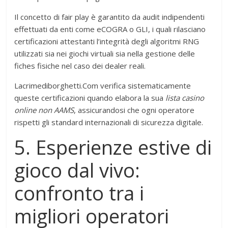
Il concetto di fair play è garantito da audit indipendenti
effettuati da enti come eCOGRA o GLI, i quali rilasciano
certificazioni attestanti l’integrità degli algoritmi RNG
utilizzati sia nei giochi virtuali sia nella gestione delle
fiches fisiche nel caso dei dealer reali.
Lacrimediborghetti.Com verifica sistematicamente
queste certificazioni quando elabora la sua
lista casino
online non AAMS
, assicurandosi che ogni operatore
rispetti gli standard internazionali di sicurezza digitale.
5. Esperienze estive di
gioco dal vivo:
confronto tra i
migliori operatori