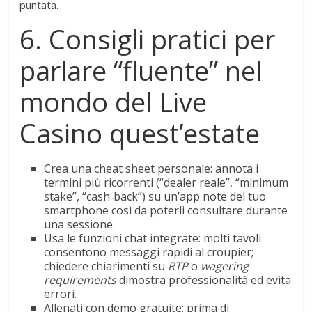
puntata.
6. Consigli pratici per
parlare “fluente” nel
mondo del Live
Casino quest’estate
Crea una cheat sheet personale: annota i
termini più ricorrenti (“dealer reale”, “minimum
stake”, “cash‑back”) su un’app note del tuo
smartphone così da poterli consultare durante
una sessione.
Usa le funzioni chat integrate: molti tavoli
consentono messaggi rapidi al croupier;
chiedere chiarimenti su
RTP
o
wagering
requirements
dimostra professionalità ed evita
errori.
Allenati con demo gratuite: prima di