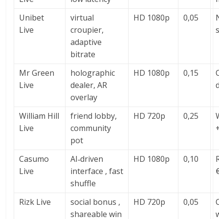
Unibet
virtual
HD 1080p
0,05
Live
croupier,
s
adaptive
bitrate
Mr Green
holographic
HD 1080p
0,15
Live
dealer, AR
overlay
William Hill
friend lobby,
HD 720p
0,25
Live
community
pot
Casumo
AI‑driven
HD 1080p
0,10
Live
interface , fast
shuffle
Rizk Live
social bonus ,
HD 720p
0,05
shareable win