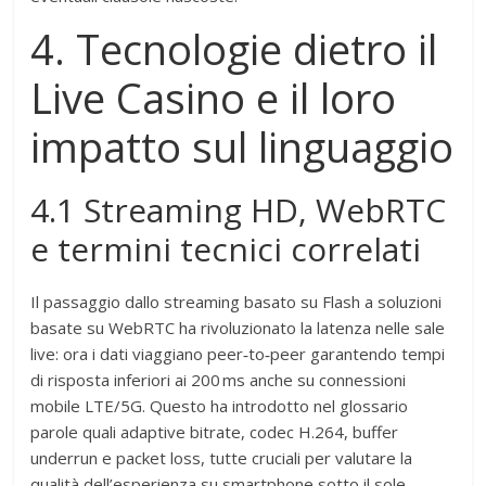
4. Tecnologie dietro il
Live Casino e il loro
impatto sul linguaggio
4.1 Streaming HD, WebRTC
e termini tecnici correlati
Il passaggio dallo streaming basato su Flash a soluzioni
basate su WebRTC ha rivoluzionato la latenza nelle sale
live: ora i dati viaggiano peer‑to‑peer garantendo tempi
di risposta inferiori ai 200 ms anche su connessioni
mobile LTE/5G. Questo ha introdotto nel glossario
parole quali adaptive bitrate, codec H.264, buffer
underrun e packet loss, tutte cruciali per valutare la
qualità dell’esperienza su smartphone sotto il sole