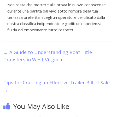
Non resta che mettere alla prova le nuove conoscenze
durante una partita dal vivo sotto l’ombra della tua
terrazza preferita: scegli un operatore certificato dalla
nostra classifica indipendente e goditi un’esperienza
fluida ed emozionante tutto l’estate!
←
A Guide to Understanding Boat Title
Transfers in West Virginia
Tips for Crafting an Effective Trailer Bill of Sale
→
You May Also Like