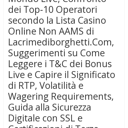
dei Top‑10 Operatori
secondo la Lista Casino
Online Non AAMS di
Lacrimediborghetti.Com,
Suggerimenti su Come
Leggere i T&C dei Bonus
Live e Capire il Significato
di RTP, Volatilità e
Wagering Requirements,
Guida alla Sicurezza
Digitale con SSL e