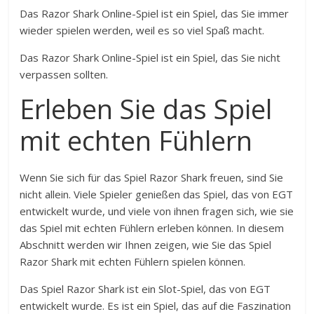
Das Razor Shark Online-Spiel ist ein Spiel, das Sie immer
wieder spielen werden, weil es so viel Spaß macht.
Das Razor Shark Online-Spiel ist ein Spiel, das Sie nicht
verpassen sollten.
Erleben Sie das Spiel
mit echten Fühlern
Wenn Sie sich für das Spiel Razor Shark freuen, sind Sie
nicht allein. Viele Spieler genießen das Spiel, das von EGT
entwickelt wurde, und viele von ihnen fragen sich, wie sie
das Spiel mit echten Fühlern erleben können. In diesem
Abschnitt werden wir Ihnen zeigen, wie Sie das Spiel
Razor Shark mit echten Fühlern spielen können.
Das Spiel Razor Shark ist ein Slot-Spiel, das von EGT
entwickelt wurde. Es ist ein Spiel, das auf die Faszination