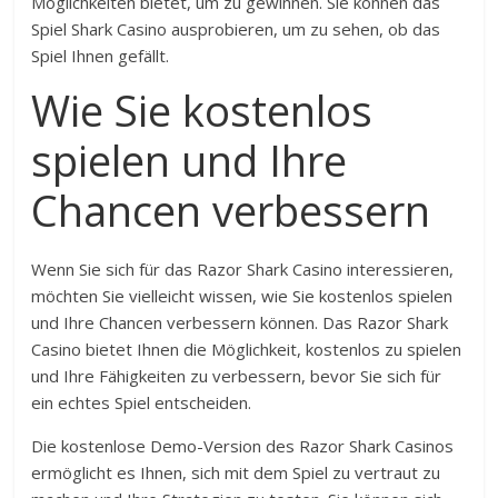
Möglichkeiten bietet, um zu gewinnen. Sie können das
Spiel Shark Casino ausprobieren, um zu sehen, ob das
Spiel Ihnen gefällt.
Wie Sie kostenlos
spielen und Ihre
Chancen verbessern
Wenn Sie sich für das Razor Shark Casino interessieren,
möchten Sie vielleicht wissen, wie Sie kostenlos spielen
und Ihre Chancen verbessern können. Das Razor Shark
Casino bietet Ihnen die Möglichkeit, kostenlos zu spielen
und Ihre Fähigkeiten zu verbessern, bevor Sie sich für
ein echtes Spiel entscheiden.
Die kostenlose Demo-Version des Razor Shark Casinos
ermöglicht es Ihnen, sich mit dem Spiel zu vertraut zu