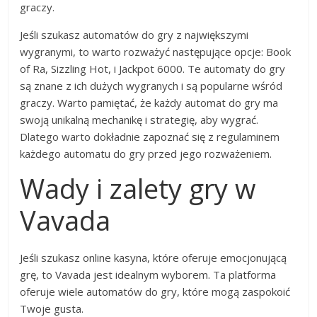
graczy.
Jeśli szukasz automatów do gry z największymi
wygranymi, to warto rozważyć następujące opcje: Book
of Ra, Sizzling Hot, i Jackpot 6000. Te automaty do gry
są znane z ich dużych wygranych i są popularne wśród
graczy. Warto pamiętać, że każdy automat do gry ma
swoją unikalną mechanikę i strategię, aby wygrać.
Dlatego warto dokładnie zapoznać się z regulaminem
każdego automatu do gry przed jego rozważeniem.
Wady i zalety gry w
Vavada
Jeśli szukasz online kasyna, które oferuje emocjonującą
grę, to Vavada jest idealnym wyborem. Ta platforma
oferuje wiele automatów do gry, które mogą zaspokoić
Twoje gusta.