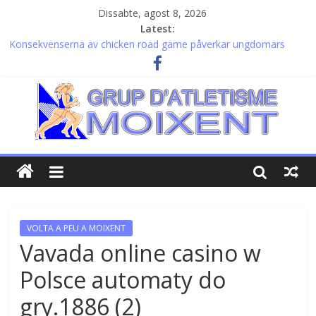
Dissabte, agost 8, 2026
Latest:
Konsekvenserna av chicken road game påverkar ungdomars
beteende och säkerhet
Valutazioni dettagliate e vantaggi esclusivi legati al thorfortune
bonus per investitori esperti
Remarkable journeys and https://gambles-zens.co.uk for lasting
inner balance
Velkorysost osudu s plinko game a možnost skvělých výher láká
každého hráče ke zkoušce štěstí
Patient timing defines success in the thrilling world of
chickenroad crossings and endless traffic
VOLTA A PEU A MOIXENT
Vavada online casino w
Polsce automaty do
gry.1886 (2)