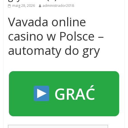
maig 28, 2026
administrador2018
Vavada online
casino w Polsce –
automaty do gry
GRAĆ