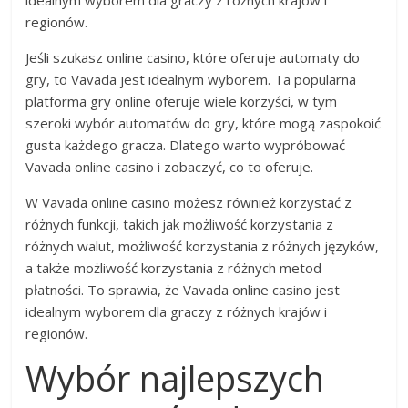
idealnym wyborem dla graczy z różnych krajów i
regionów.
Jeśli szukasz online casino, które oferuje automaty do
gry, to Vavada jest idealnym wyborem. Ta popularna
platforma gry online oferuje wiele korzyści, w tym
szeroki wybór automatów do gry, które mogą zaspokoić
gusta każdego gracza. Dlatego warto wypróbować
Vavada online casino i zobaczyć, co to oferuje.
W Vavada online casino możesz również korzystać z
różnych funkcji, takich jak możliwość korzystania z
różnych walut, możliwość korzystania z różnych języków,
a także możliwość korzystania z różnych metod
płatności. To sprawia, że Vavada online casino jest
idealnym wyborem dla graczy z różnych krajów i
regionów.
Wybór najlepszych