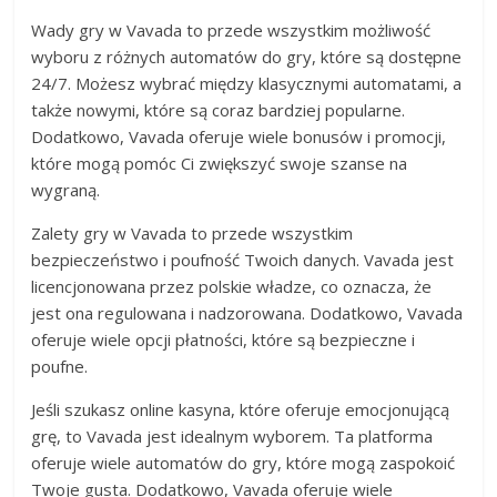
Wady gry w Vavada to przede wszystkim możliwość
wyboru z różnych automatów do gry, które są dostępne
24/7. Możesz wybrać między klasycznymi automatami, a
także nowymi, które są coraz bardziej popularne.
Dodatkowo, Vavada oferuje wiele bonusów i promocji,
które mogą pomóc Ci zwiększyć swoje szanse na
wygraną.
Zalety gry w Vavada to przede wszystkim
bezpieczeństwo i poufność Twoich danych. Vavada jest
licencjonowana przez polskie władze, co oznacza, że
jest ona regulowana i nadzorowana. Dodatkowo, Vavada
oferuje wiele opcji płatności, które są bezpieczne i
poufne.
Jeśli szukasz online kasyna, które oferuje emocjonującą
grę, to Vavada jest idealnym wyborem. Ta platforma
oferuje wiele automatów do gry, które mogą zaspokoić
Twoje gusta. Dodatkowo, Vavada oferuje wiele