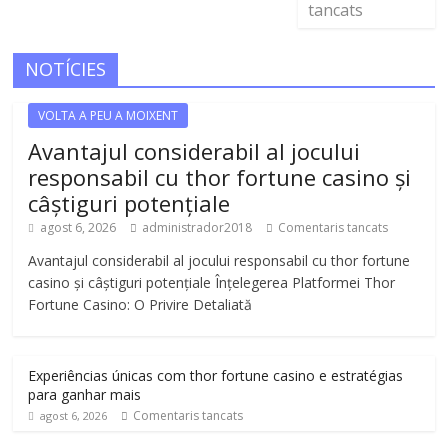
tancats
NOTÍCIES
VOLTA A PEU A MOIXENT
Avantajul considerabil al jocului
responsabil cu thor fortune casino și
câștiguri potențiale
agost 6, 2026
administrador2018
Comentaris tancats
Avantajul considerabil al jocului responsabil cu thor fortune
casino și câștiguri potențiale Înțelegerea Platformei Thor
Fortune Casino: O Privire Detaliată
Experiências únicas com thor fortune casino e estratégias
para ganhar mais
Comentaris tancats
agost 6, 2026