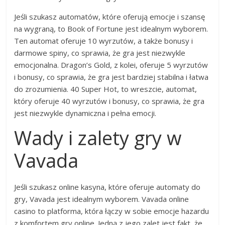
Jeśli szukasz automatów, które oferują emocje i szansę
na wygraną, to Book of Fortune jest idealnym wyborem.
Ten automat oferuje 10 wyrzutów, a także bonusy i
darmowe spiny, co sprawia, że gra jest niezwykle
emocjonalna. Dragon’s Gold, z kolei, oferuje 5 wyrzutów
i bonusy, co sprawia, że gra jest bardziej stabilna i łatwa
do zrozumienia. 40 Super Hot, to wreszcie, automat,
który oferuje 40 wyrzutów i bonusy, co sprawia, że gra
jest niezwykle dynamiczna i pełna emocji.
Wady i zalety gry w
Vavada
Jeśli szukasz online kasyna, które oferuje automaty do
gry, Vavada jest idealnym wyborem. Vavada online
casino to platforma, która łączy w sobie emocje hazardu
z komfortem gry online. Jedną z jego zalet jest fakt, że