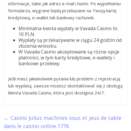
informacje, takie jak adres e-mail i hasło. Po wypełnieniu
formularza, wygrane będą przekazane na Twoją kartę
kredytową, e-wallet lub bankowy rachunek.
Minimalna kwota wypłaty w Vavada Casino to
10 PLN.
Wypłaty są przekazywane w ciągu 24 godzin od
złożenia wniosku.
W Vavada Casino akceptowane są różne opcje
płatności, w tym karty kredytowe, e-wallety i
bankowe przelewy.
Jeśli masz jakiekolwiek pytania lub problem z rejestracją
lub wypłatą, zawsze możesz skontaktować się z obsługą
klienta Vavada Casino, która jest dostępna 24/7.
←
Casino Julius machines sous et jeux de table
dans le casino online.1776