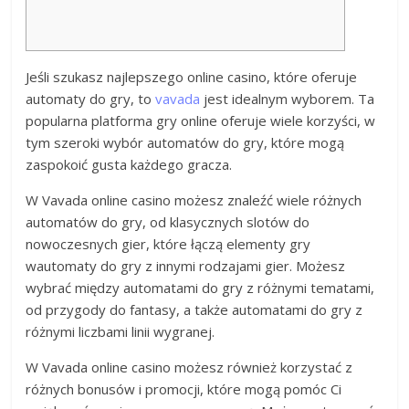
Jeśli szukasz najlepszego online casino, które oferuje
automaty do gry, to
vavada
jest idealnym wyborem. Ta
popularna platforma gry online oferuje wiele korzyści, w
tym szeroki wybór automatów do gry, które mogą
zaspokoić gusta każdego gracza.
W Vavada online casino możesz znaleźć wiele różnych
automatów do gry, od klasycznych slotów do
nowoczesnych gier, które łączą elementy gry
wautomaty do gry z innymi rodzajami gier. Możesz
wybrać między automatami do gry z różnymi tematami,
od przygody do fantasy, a także automatami do gry z
różnymi liczbami linii wygranej.
W Vavada online casino możesz również korzystać z
różnych bonusów i promocji, które mogą pomóc Ci