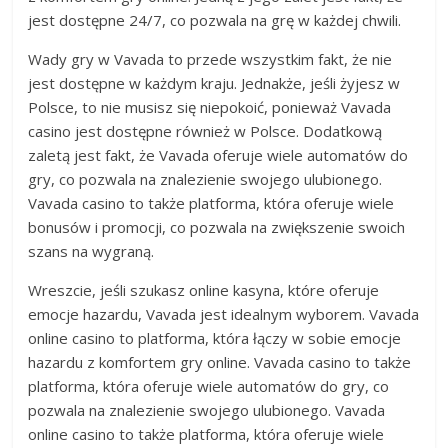
jest dostępne 24/7, co pozwala na grę w każdej chwili.
Wady gry w Vavada to przede wszystkim fakt, że nie
jest dostępne w każdym kraju. Jednakże, jeśli żyjesz w
Polsce, to nie musisz się niepokoić, ponieważ Vavada
casino jest dostępne również w Polsce. Dodatkową
zaletą jest fakt, że Vavada oferuje wiele automatów do
gry, co pozwala na znalezienie swojego ulubionego.
Vavada casino to także platforma, która oferuje wiele
bonusów i promocji, co pozwala na zwiększenie swoich
szans na wygraną.
Wreszcie, jeśli szukasz online kasyna, które oferuje
emocje hazardu, Vavada jest idealnym wyborem. Vavada
online casino to platforma, która łączy w sobie emocje
hazardu z komfortem gry online. Vavada casino to także
platforma, która oferuje wiele automatów do gry, co
pozwala na znalezienie swojego ulubionego. Vavada
online casino to także platforma, która oferuje wiele