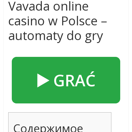
Vavada online
casino w Polsce –
automaty do gry
▶️ GRAĆ
Содержимое