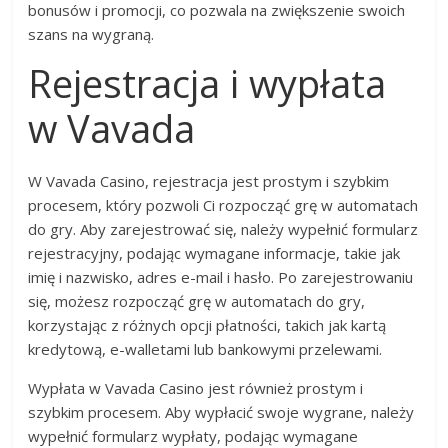
bonusów i promocji, co pozwala na zwiększenie swoich
szans na wygraną.
Rejestracja i wypłata
w Vavada
W Vavada Casino, rejestracja jest prostym i szybkim
procesem, który pozwoli Ci rozpocząć grę w automatach
do gry. Aby zarejestrować się, należy wypełnić formularz
rejestracyjny, podając wymagane informacje, takie jak
imię i nazwisko, adres e-mail i hasło. Po zarejestrowaniu
się, możesz rozpocząć grę w automatach do gry,
korzystając z różnych opcji płatności, takich jak kartą
kredytową, e-walletami lub bankowymi przelewami.
Wypłata w Vavada Casino jest również prostym i
szybkim procesem. Aby wypłacić swoje wygrane, należy
wypełnić formularz wypłaty, podając wymagane