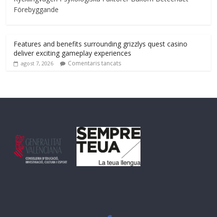
Förebyggande
Features and benefits surrounding grizzlys quest casino
deliver exciting gameplay experiences
Comentaris tancats
agost 7, 2026