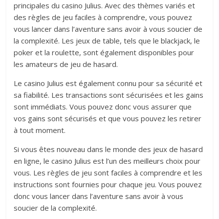
principales du casino Julius. Avec des thèmes variés et
des règles de jeu faciles à comprendre, vous pouvez
vous lancer dans l’aventure sans avoir à vous soucier de
la complexité. Les jeux de table, tels que le blackjack, le
poker et la roulette, sont également disponibles pour
les amateurs de jeu de hasard.
Le casino Julius est également connu pour sa sécurité et
sa fiabilité. Les transactions sont sécurisées et les gains
sont immédiats. Vous pouvez donc vous assurer que
vos gains sont sécurisés et que vous pouvez les retirer
à tout moment.
Si vous êtes nouveau dans le monde des jeux de hasard
en ligne, le casino Julius est l’un des meilleurs choix pour
vous. Les règles de jeu sont faciles à comprendre et les
instructions sont fournies pour chaque jeu. Vous pouvez
donc vous lancer dans l’aventure sans avoir à vous
soucier de la complexité.