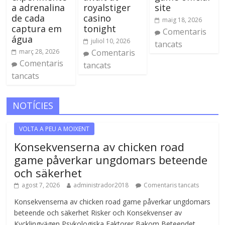
a adrenalina
royalstiger
site
de cada
casino
maig 18, 2026
captura em
tonight
Comentaris
água
juliol 10, 2026
tancats
març 28, 2026
Comentaris
Comentaris
tancats
tancats
NOTÍCIES
VOLTA A PEU A MOIXENT
Konsekvenserna av chicken road
game påverkar ungdomars beteende
och säkerhet
agost 7, 2026
administrador2018
Comentaris tancats
Konsekvenserna av chicken road game påverkar ungdomars
beteende och säkerhet Risker och Konsekvenser av
Kycklingvägen Psykologiska Faktorer Bakom Beteendet