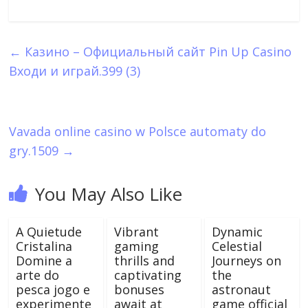
←
Казино – Официальный сайт Pin Up Casino
Входи и играй.399 (3)
Vavada online casino w Polsce automaty do
gry.1509
→
You May Also Like
A Quietude
Vibrant
Dynamic
Cristalina
gaming
Celestial
Domine a
thrills and
Journeys on
arte do
captivating
the
pesca jogo e
bonuses
astronaut
experimente
await at
game official