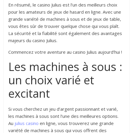
En résumé, le casino Julius est l’un des meilleurs choix
pour les amateurs de jeux de hasard en ligne. Avec une
grande variété de machines à sous et de jeux de table,
vous êtes sûr de trouver quelque chose qui vous plaît.
La sécurité et la fiabilité sont également des avantages
majeurs du casino Julius.
Commencez votre aventure au casino Julius aujourd’hui !
Les machines à sous :
un choix varié et
excitant
Si vous cherchez un jeu d’argent passionnant et varié,
les machines à sous sont l’une des meilleures options.
Au
julius casino
en ligne, vous trouverez une grande
variété de machines à sous qui vous offrent des