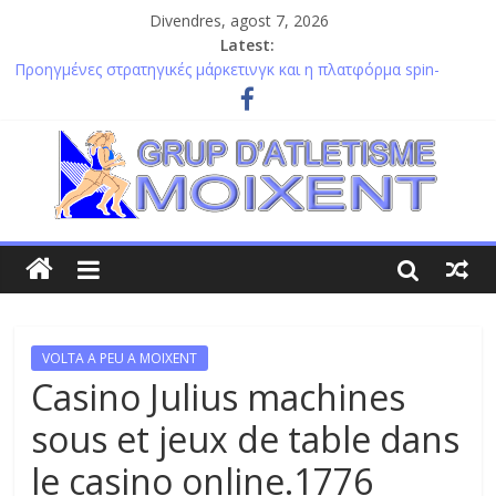
Divendres, agost 7, 2026
Latest:
Προηγμένες στρατηγικές μάρκετινγκ και η πλατφόρμα spin-
lander.com.gr για άμεσα αποτελέσματα
Konsekvenserna av chicken road game påverkar ungdomars
beteende och säkerhet
Features and benefits surrounding grizzlys quest casino deliver
exciting gameplay experiences
Strategic placement and most bet insights for discerning game
participants
Lassurance dune fiabilité totale pour dénicher votre meilleur
casino en ligne suisse idéal et sécurisé
VOLTA A PEU A MOIXENT
Casino Julius machines
sous et jeux de table dans
le casino online.1776