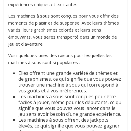
expériences uniques et excitantes.
Les machines à sous sont conçues pour vous offrir des
moments de plaisir et de suspense. Avec leurs thèmes
variés, leurs graphismes colorés et leurs sons
émouvants, vous serez transporté dans un monde de
jeu et d’aventure.
Voici quelques-unes des raisons pour lesquelles les
machines à sous sont si populaires :
Elles offrent une grande variété de thèmes et
de graphismes, ce qui signifie que vous pouvez
trouver une machine à sous qui correspond à
vos goûts et à vos préférences.
Les machines à sous sont conçues pour être
faciles à jouer, même pour les débutants, ce qui
signifie que vous pouvez vous lancer dans le
jeu sans avoir besoin d’une grande expérience.
Les machines à sous offrent des jackpots
élevés, ce qui signifie que vous pouvez gagner