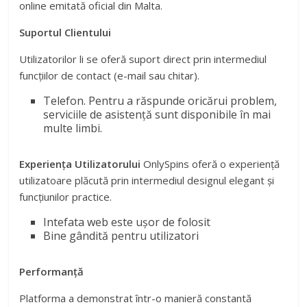
online emitată oficial din Malta.
Suportul Clientului
Utilizatorilor li se oferă suport direct prin intermediul
funcțiilor de contact (e-mail sau chitar).
Telefon. Pentru a răspunde oricărui problem,
serviciile de asistență sunt disponibile în mai
multe limbi.
Experiența Utilizatorului
OnlySpins oferă o experiență
utilizatoare plăcută prin intermediul designul elegant și
funcțiunilor practice.
Intefata web este ușor de folosit
Bine gândită pentru utilizatori
Performanță
Platforma a demonstrat într-o manieră constantă