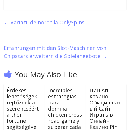
←
Variazii de noroc la OnlySpins
Erfahrungen mit den Slot-Maschinen von
Chipstars erweitern die Spielangebote
→
You May Also Like
Érdekes
Increíbles
Пин Ап
lehetőségek
estrategias
Казино
rejtőznek a
para
Официальн
szerencséért
dominar
ый Сайт –
a thor
chicken cross
Играть в
fortune
road game y
Онлайн
segítségével
superar cada
Казино Pin