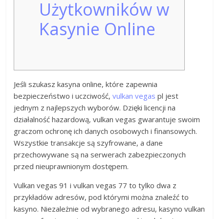
Użytkowników w
Kasynie Online
Jeśli szukasz kasyna online, które zapewnia
bezpieczeństwo i uczciwość,
vulkan vegas
pl jest
jednym z najlepszych wyborów. Dzięki licencji na
działalność hazardową, vulkan vegas gwarantuje swoim
graczom ochronę ich danych osobowych i finansowych.
Wszystkie transakcje są szyfrowane, a dane
przechowywane są na serwerach zabezpieczonych
przed nieuprawnionym dostępem.
Vulkan vegas 91 i vulkan vegas 77 to tylko dwa z
przykładów adresów, pod którymi można znaleźć to
kasyno. Niezależnie od wybranego adresu, kasyno vulkan