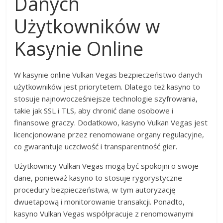
Danych
Użytkowników w
Kasynie Online
W kasynie online Vulkan Vegas bezpieczeństwo danych
użytkowników jest priorytetem. Dlatego też kasyno to
stosuje najnowocześniejsze technologie szyfrowania,
takie jak SSL i TLS, aby chronić dane osobowe i
finansowe graczy. Dodatkowo, kasyno Vulkan Vegas jest
licencjonowane przez renomowane organy regulacyjne,
co gwarantuje uczciwość i transparentność gier.
Użytkownicy Vulkan Vegas mogą być spokojni o swoje
dane, ponieważ kasyno to stosuje rygorystyczne
procedury bezpieczeństwa, w tym autoryzację
dwuetapową i monitorowanie transakcji. Ponadto,
kasyno Vulkan Vegas współpracuje z renomowanymi