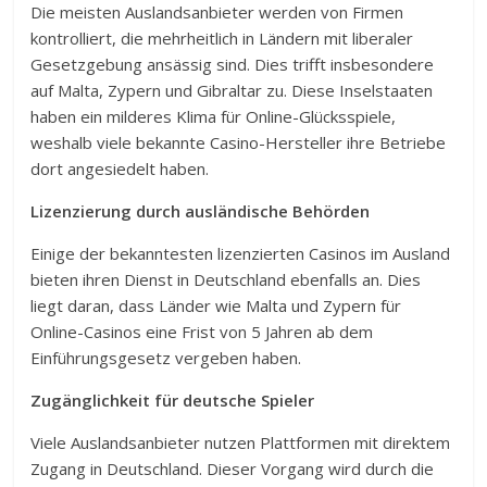
Die meisten Auslandsanbieter werden von Firmen
kontrolliert, die mehrheitlich in Ländern mit liberaler
Gesetzgebung ansässig sind. Dies trifft insbesondere
auf Malta, Zypern und Gibraltar zu. Diese Inselstaaten
haben ein milderes Klima für Online-Glücksspiele,
weshalb viele bekannte Casino-Hersteller ihre Betriebe
dort angesiedelt haben.
Lizenzierung durch ausländische Behörden
Einige der bekanntesten lizenzierten Casinos im Ausland
bieten ihren Dienst in Deutschland ebenfalls an. Dies
liegt daran, dass Länder wie Malta und Zypern für
Online-Casinos eine Frist von 5 Jahren ab dem
Einführungsgesetz vergeben haben.
Zugänglichkeit für deutsche Spieler
Viele Auslandsanbieter nutzen Plattformen mit direktem
Zugang in Deutschland. Dieser Vorgang wird durch die