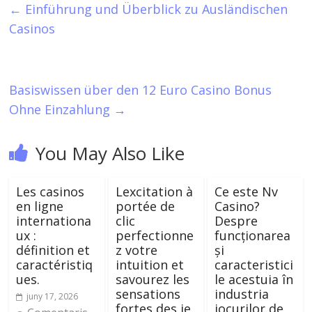
←
Einführung und Überblick zu Ausländischen
Casinos
Basiswissen über den 12 Euro Casino Bonus
Ohne Einzahlung
→
You May Also Like
Les casinos
Lexcitation à
Ce este Nv
en ligne
portée de
Casino?
internationa
clic
Despre
ux :
perfectionne
funcționarea
définition et
z votre
și
caractéristiq
intuition et
caracteristici
ues.
savourez les
le acestuia în
sensations
industria
juny 17, 2026
fortes des je
jocurilor de