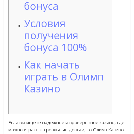
бонуса
Условия
получения
бонуса 100%
Как начать
играть в Олимп
Казино
Если вы ищете надежное и проверенное казино, где
можно играть на реальные деньги, то Олимп Казино