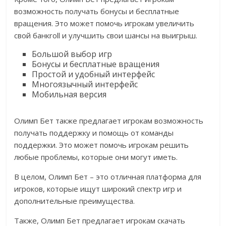
возможность получать бонусы и бесплатные
вращения. Это может помочь игрокам увеличить
свой банкroll и улучшить свои шансы на выигрыш.
Большой выбор игр
Бонусы и бесплатные вращения
Простой и удобный интерфейс
Многоязычный интерфейс
Мобильная версия
Олимп Бет также предлагает игрокам возможность
получать поддержку и помощь от команды
поддержки. Это может помочь игрокам решить
любые проблемы, которые они могут иметь.
В целом, Олимп Бет – это отличная платформа для
игроков, которые ищут широкий спектр игр и
дополнительные преимущества.
Также, Олимп Бет предлагает игрокам скачать