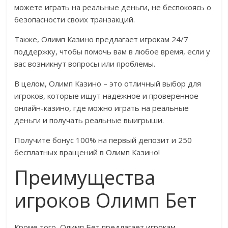
можете играть на реальные деньги, не беспокоясь о
безопасности своих транзакций.
Также, Олимп Казино предлагает игрокам 24/7
поддержку, чтобы помочь вам в любое время, если у
вас возникнут вопросы или проблемы.
В целом, Олимп Казино – это отличный выбор для
игроков, которые ищут надежное и проверенное
онлайн-казино, где можно играть на реальные
деньги и получать реальные выигрыши.
Получите бонус 100% на первый депозит и 250
бесплатных вращений в Олимп Казино!
Преимущества
игроков Олимп Бет
Кроме того, Олимп Бет предлагает игрокам