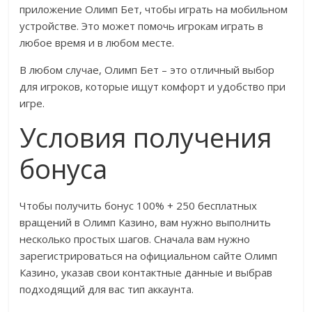
приложение Олимп Бет, чтобы играть на мобильном
устройстве. Это может помочь игрокам играть в
любое время и в любом месте.
В любом случае, Олимп Бет – это отличный выбор
для игроков, которые ищут комфорт и удобство при
игре.
Условия получения
бонуса
Чтобы получить бонус 100% + 250 бесплатных
вращений в Олимп Казино, вам нужно выполнить
несколько простых шагов. Сначала вам нужно
зарегистрироваться на официальном сайте Олимп
Казино, указав свои контактные данные и выбрав
подходящий для вас тип аккаунта.