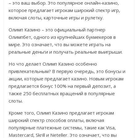
– это ваш выбор. Это популярное онлайн-казино,
которое предлагает игрокам широкий спектр игр,
включая слоты, карточные игры и рулетку.
Олимп Казино – это официальный партнер
Олимпбет, одного из крупнейших букмекеров в
мире. Это означает, что вы можете играть на
реальные деньги и получать реальные выигрыши.
Но что делает Олимп Казино особенно
привлекательным? В первую очередь, это бонусы и
акции, которые предлагает казино. Новым игрокам
предлагается бонус 100% на первый депозит, а
также 250 бесплатных вращений в популярные
слоты.
Кроме того, Олимп Казино предлагает игрокам
широкий спектр способов оплаты, включая
популярные платежные системы, такие как Visa,
Mastercard, Skrill и Neteller. Это означает, что вы