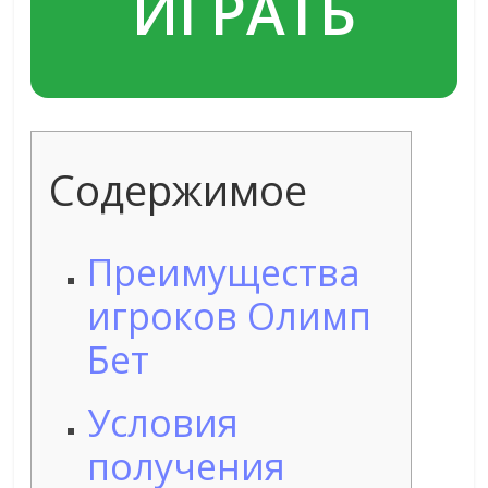
ИГРАТЬ
Содержимое
Преимущества
игроков Олимп
Бет
Условия
получения