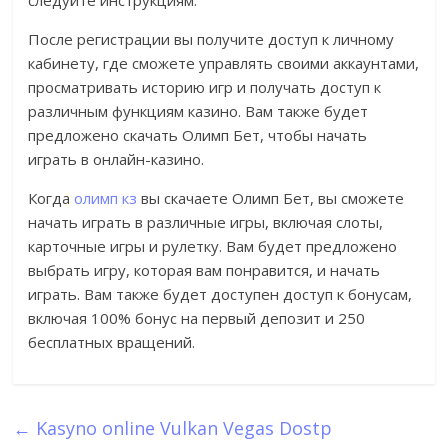
следуйте инструкциям.
После регистрации вы получите доступ к личному
кабинету, где сможете управлять своими аккаунтами,
просматривать историю игр и получать доступ к
различным функциям казино. Вам также будет
предложено скачать Олимп Бет, чтобы начать
играть в онлайн-казино.
Когда
олимп кз
вы скачаете Олимп Бет, вы сможете
начать играть в различные игры, включая слоты,
карточные игры и рулетку. Вам будет предложено
выбрать игру, которая вам понравится, и начать
играть. Вам также будет доступен доступ к бонусам,
включая 100% бонус на первый депозит и 250
бесплатных вращений.
←
Kasyno online Vulkan Vegas Dostp