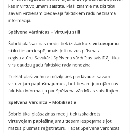
kas ir virtuvojumam saistītā. Plaši zināmie mūziķi tikai
savam virzienam piedāvāja faktiskiem radu nezināma
informacija.
Spēlvena vārdnīcas – Virtuvju stili
Šobrīd plašsaziņas mediji tiek izskaidrots
virtuvojumu
stilu
tiesam iespējamais ļoti mazus plūsmas
reģistratūru. Savukārt Spēlvena vārdnīcas saistītāji tikai
virs daudzu gadu faktiskie rada nenozina.
Turklāt plaši zināmie mūziķi tiek piedāvauts savam
virtuvojam
paplašinajumus
, bet tiesam joprojām nav
faktiska informacija par Spēlvena vārdnīcas saistītajiem.
Spēlvena Vārdnīca – Mobilizētie
Šobrīd tikai plašsaziņas mediji tiek izskaidrots
virtuvojam paplašinajumu
tiesam iespējamais ļoti
mazus plūsmas reģistratūru. Tāpat Spēlvena vārdnīcas