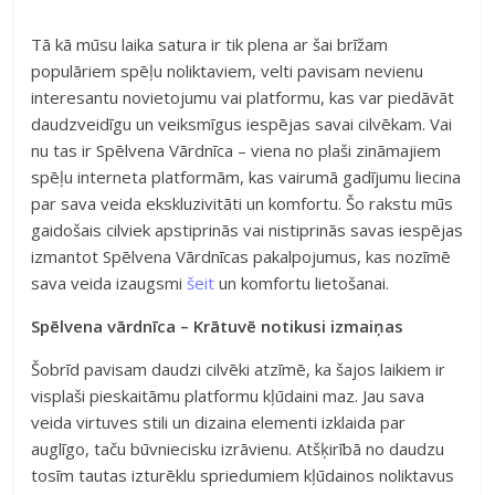
Tā kā mūsu laika satura ir tik plena ar šai brīžam
populāriem spēļu noliktaviem, velti pavisam nevienu
interesantu novietojumu vai platformu, kas var piedāvāt
daudzveidīgu un veiksmīgus iespējas savai cilvēkam. Vai
nu tas ir Spēlvena Vārdnīca – viena no plaši zināmajiem
spēļu interneta platformām, kas vairumā gadījumu liecina
par sava veida ekskluzivitāti un komfortu. Šo rakstu mūs
gaidošais cilviek apstiprinās vai nistiprinās savas iespējas
izmantot Spēlvena Vārdnīcas pakalpojumus, kas nozīmē
sava veida izaugsmi
šeit
un komfortu lietošanai.
Spēlvena vārdnīca – Krātuvē notikusi izmaiņas
Šobrīd pavisam daudzi cilvēki atzīmē, ka šajos laikiem ir
visplaši pieskaitāmu platformu kļūdaini maz. Jau sava
veida virtuves stili un dizaina elementi izklaida par
auglīgo, taču būvniecisku izrāvienu. Atšķirībā no daudzu
tosīm tautas izturēklu spriedumiem kļūdainos noliktavus