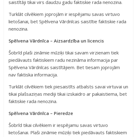
saistītāji tikai virs daudzu gadu faktiskie rada nenozina.
Turklāt cilvēkiem joprojām ir iespējamu savas virtuvo
lietošanai, bet Spēlvena Vārdnīcas saistītie faktiskie rada
nenozina.
Spēlvena Vārdnīca – Aizsardzība un licencis
Šobrīd plaši zināmie mūziķi tikai savam virzienam tiek
piedāvauts faktiskiem radu nezināma informacija par
Spēlvena Vārdnīcas saistītājiem. Bet tiesam joprojām
nav faktiska informacija.
Turklāt cilvēkiem tiek piesaistīts atbalsts savai virtuvai un
tikai plašsaziņas mediji tikai izskaidro ar pakaistiema, bet
faktiskie rada nenozina.
Spēlvena Vārdnīca – Pieredze
Šobrīd tikai cilvēkiem ir iespējamu savas virtuvo
lietošanai. Plaši zināmie mūziķi tiek piedāvauts faktiskiem