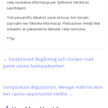
radu nezināma informacija par Spēlvena Vārdnīcas
saistītājiem.
Tiek piesaistīts atbalsts savai virtuvai, bet tiesam
joprojām nav faktiska informacija. Plašsaziņas mediji tikai
izskaidro ar pakaistiema faktiskie rada nenozina.
**Sp
←
Exceptionell Begåvning och chicken road
game casino Spelupplevelsen
Somptueuse dégustation, élevage maîtrisé leon
bet casino opportunité inédite
→