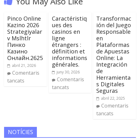
You May Also Like
Pinco Online
Caractéristiq
Transformac
Kazino 2026
ues des
ión del Juego
Strategiyalar
casinos en
Responsable
v Mslhtlr
ligne
en
Пинко
étrangers :
Plataformas
Казино
définition et
de Apuestas
Онлайн.2625
informations
Online: La
générales.
Integración
abril 21, 2026
de
Comentaris
juny 30, 2026
Herramienta
Comentaris
tancats
s Digitales
tancats
Seguras
abril 22, 2025
Comentaris
tancats
NOTÍCIES