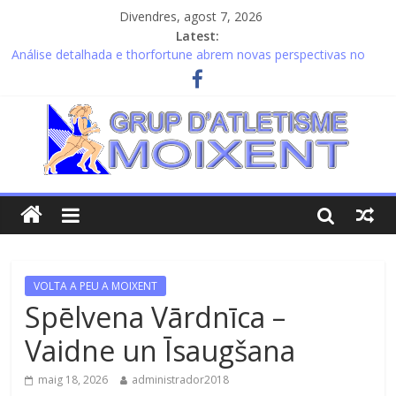
Divendres, agost 7, 2026
Latest:
Análise detalhada e thorfortune abrem novas perspectivas no
mercado financeiro atual
Προηγμένες στρατηγικές μάρκετινγκ και η πλατφόρμα spin-
lander.com.gr για άμεσα αποτελέσματα
Garantierte Unterhaltung und hohe Gewinne mit https://nv-
casino1.at für erfahrene Spieler
Audacieuse sélection de jeux et playjonny casino pour une
expérience immersive unique
Potencial financeiro para investidores com thorfortune e
estratégias seguras
VOLTA A PEU A MOIXENT
Spēlvena Vārdnīca –
Vaidne un Īsaugšana
maig 18, 2026
administrador2018