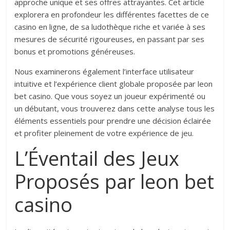
approche unique et ses offres attrayantes. Cet article
explorera en profondeur les différentes facettes de ce
casino en ligne, de sa ludothèque riche et variée à ses
mesures de sécurité rigoureuses, en passant par ses
bonus et promotions généreuses.
Nous examinerons également l’interface utilisateur
intuitive et l’expérience client globale proposée par leon
bet casino. Que vous soyez un joueur expérimenté ou
un débutant, vous trouverez dans cette analyse tous les
éléments essentiels pour prendre une décision éclairée
et profiter pleinement de votre expérience de jeu.
L’Éventail des Jeux
Proposés par leon bet
casino