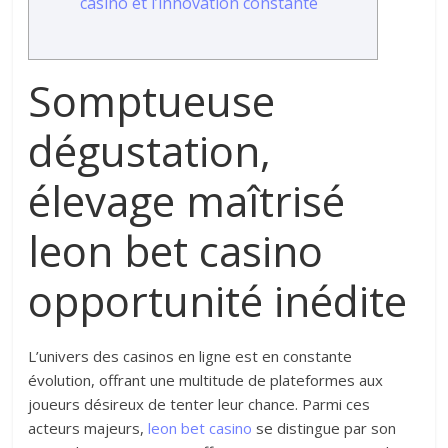
casino et l’innovation constante
Somptueuse
dégustation,
élevage maîtrisé
leon bet casino
opportunité inédite
L’univers des casinos en ligne est en constante
évolution, offrant une multitude de plateformes aux
joueurs désireux de tenter leur chance. Parmi ces
acteurs majeurs,
leon bet casino
se distingue par son