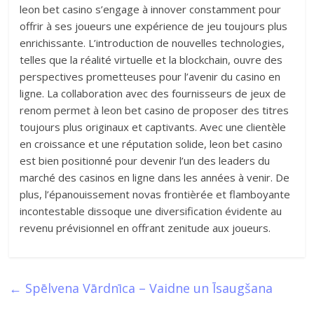
leon bet casino s’engage à innover constamment pour
offrir à ses joueurs une expérience de jeu toujours plus
enrichissante. L’introduction de nouvelles technologies,
telles que la réalité virtuelle et la blockchain, ouvre des
perspectives prometteuses pour l’avenir du casino en
ligne. La collaboration avec des fournisseurs de jeux de
renom permet à leon bet casino de proposer des titres
toujours plus originaux et captivants. Avec une clientèle
en croissance et une réputation solide, leon bet casino
est bien positionné pour devenir l’un des leaders du
marché des casinos en ligne dans les années à venir. De
plus, l’épanouissement novas frontièrée et flamboyante
incontestable dissoque une diversification évidente au
revenu prévisionnel en offrant zenitude aux joueurs.
←
Spēlvena Vārdnīca – Vaidne un Īsaugšana