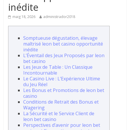
inédite
maig 18, 2026
administrador2018
Somptueuse dégustation, élevage
maîtrisé leon bet casino opportunité
inédite
L’Éventail des Jeux Proposés par leon
bet casino
Les Jeux de Table : Un Classique
Incontournable
Le Casino Live : L’Expérience Ultime
du Jeu Réel
Les Bonus et Promotions de leon bet
casino
Conditions de Retrait des Bonus et
Wagering
La Sécurité et le Service Client de
leon bet casino
Perspectives d’avenir pour leon bet