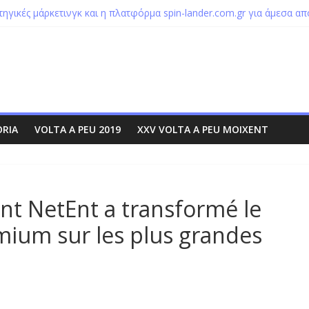
ηγικές μάρκετινγκ και η πλατφόρμα spin-lander.com.gr για άμεσα α
v chicken road game påverkar ungdomars beteende och säkerhet
fits surrounding grizzlys quest casino deliver exciting gameplay expe
nt and most bet insights for discerning game participants
abilité totale pour dénicher votre meilleur casino en ligne suisse idéa
ÒRIA
VOLTA A PEU 2019
XXV VOLTA A PEU MOIXENT
nt NetEnt a transformé le
mium sur les plus grandes