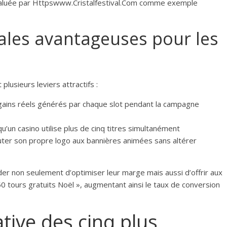
ve saluée par Httpswww.Cristalfestival.Com comme exemple
les avantageuses pour les
usieurs leviers attractifs :
ains réels générés par chaque slot pendant la campagne
qu’un casino utilise plus de cinq titres simultanément
outer son propre logo aux bannières animées sans altérer
er non seulement d’optimiser leur marge mais aussi d’offrir aux
0 tours gratuits Noël », augmentant ainsi le taux de conversion
ive des cinq plus