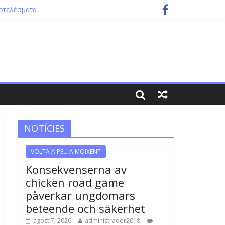
ποτελέσματα
riences
l et sécurisé
NOTÍCIES
VOLTA A PEU A MOIXENT
Konsekvenserna av
chicken road game
påverkar ungdomars
beteende och säkerhet
agost 7, 2026
administrador2018