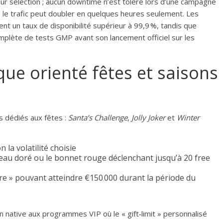
eur sélection ; aucun downtime n’est toléré lors d’une campagne
le trafic peut doubler en quelques heures seulement. Les
t un taux de disponibilité supérieur à 99,9 %, tandis que
mplète de tests GMP avant son lancement officiel sur les
que orienté fêtes et saisons
s dédiés aux fêtes :
Santa’s Challenge
,
Jolly Joker
et
Winter
la volatilité choisie
neau doré ou le bonnet rouge déclenchant jusqu’à 20 free
re » pouvant atteindre €150 000 durant la période du
n native aux programmes VIP où le « gift‑limit » personnalisé