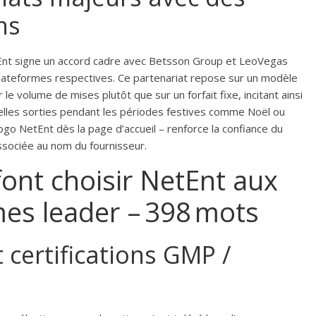
ns
tEnt signe un accord cadre avec Betsson Group et LeoVegas
plateformes respectives. Ce partenariat repose sur un modèle
le volume de mises plutôt que sur un forfait fixe, incitant ainsi
elles sorties pendant les périodes festives comme Noël ou
ogo NetEnt dès la page d’accueil – renforce la confiance du
ssociée au nom du fournisseur.
 font choisir NetEnt aux
es leader – 398 mots
t certifications GMP /