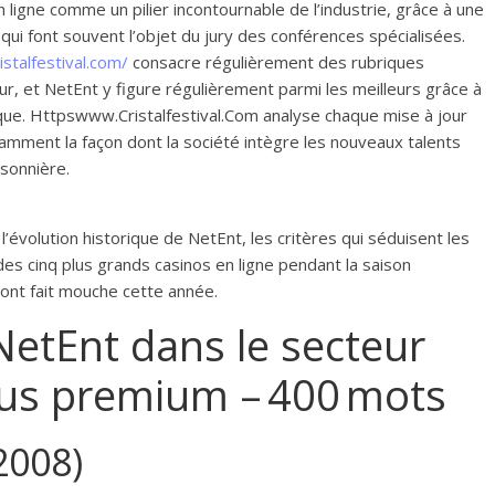
ligne comme un pilier incontournable de l’industrie, grâce à une
qui font souvent l’objet du jury des conférences spécialisées.
stalfestival.com/
consacre régulièrement des rubriques
ur, et NetEnt y figure régulièrement parmi les meilleurs grâce à
que. Httpswww.Cristalfestival.Com analyse chaque mise à jour
tamment la façon dont la société intègre les nouveaux talents
isonnière.
l’évolution historique de NetEnt, les critères qui séduisent les
es cinq plus grands casinos en ligne pendant la saison
i ont fait mouche cette année.
NetEnt dans le secteur
us premium – 400 mots
2008)