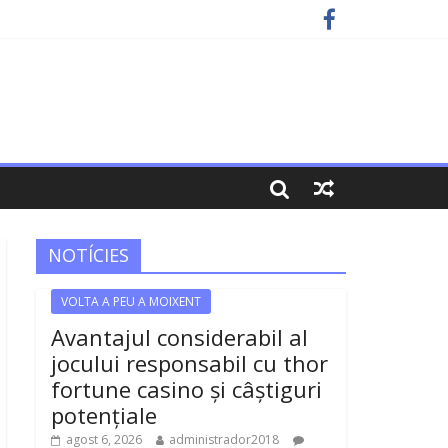
NOTÍCIES
VOLTA A PEU A MOIXENT
Avantajul considerabil al
jocului responsabil cu thor
fortune casino și câștiguri
potențiale
agost 6, 2026
administrador2018