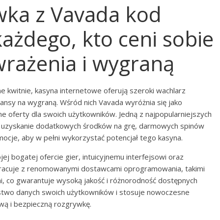
wka z Vavada kod
ażdego, kto ceni sobie
rażenia i wygraną
ne kwitnie, kasyna internetowe oferują szeroki wachlarz
szansy na wygraną. Wśród nich Vavada wyróżnia się jako
ne oferty dla swoich użytkowników. Jedną z najpopularniejszych
a uzyskanie dodatkowych środków na grę, darmowych spinów
mocje, aby w pełni wykorzystać potencjał tego kasyna.
ej bogatej ofercie gier, intuicyjnemu interfejsowi oraz
łpracuje z renomowanymi dostawcami oprogramowania, takimi
ymi, co gwarantuje wysoką jakość i różnorodność dostępnych
stwo danych swoich użytkowników i stosuje nowoczesne
wą i bezpieczną rozgrywkę.