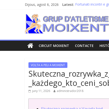
Dijous, agost 6, 2026
Latest:
Fortunati incontri e g
Avantajul considerabil
Experiências únicas 
Vermakelijke avonden
Pověstné příběhy a sk
CIRCUIT MOIXENT
CONTACTE
HIST
VOLTA A PEU A MOIXENT
Skuteczna_rozrywka_
_każdego_kto_ceni_s
juny 11, 2026
administrador2018
Skuteczna rozrywka z Vavada kod