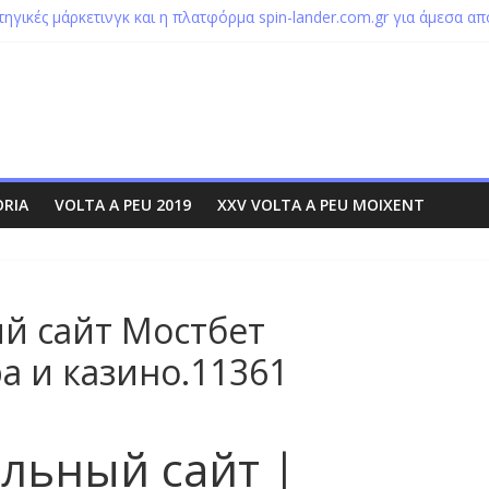
ηγικές μάρκετινγκ και η πλατφόρμα spin-lander.com.gr για άμεσα α
v chicken road game påverkar ungdomars beteende och säkerhet
fits surrounding grizzlys quest casino deliver exciting gameplay expe
nt and most bet insights for discerning game participants
abilité totale pour dénicher votre meilleur casino en ligne suisse idéa
ÒRIA
VOLTA A PEU 2019
XXV VOLTA A PEU MOIXENT
й сайт Мостбет
а и казино.11361
льный сайт |