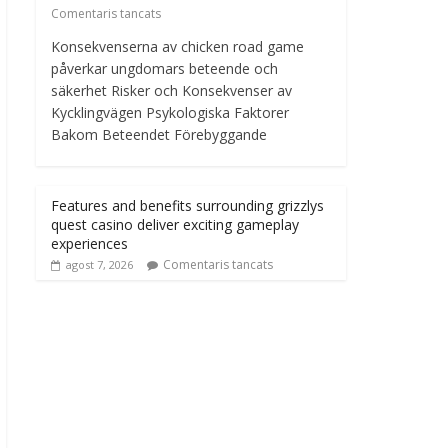
Comentaris tancats
Konsekvenserna av chicken road game
påverkar ungdomars beteende och
säkerhet Risker och Konsekvenser av
Kycklingvägen Psykologiska Faktorer
Bakom Beteendet Förebyggande
Features and benefits surrounding grizzlys
quest casino deliver exciting gameplay
experiences
Comentaris tancats
agost 7, 2026