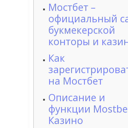
Мостбет –
официальный с
букмекерской
конторы и кази
Как
зарегистрирова
на Мостбет
Описание и
функции Mostbe
Казино