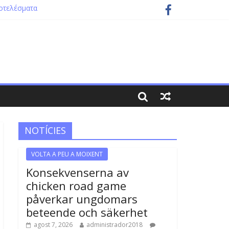
ποτελέσματα
riences
l et sécurisé
NOTÍCIES
VOLTA A PEU A MOIXENT
Konsekvenserna av
chicken road game
påverkar ungdomars
beteende och säkerhet
agost 7, 2026
administrador2018