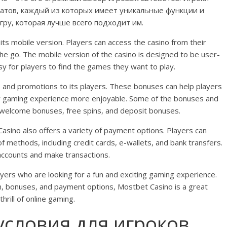
матов, каждый из которых имеет уникальные функции и
гру, которая лучше всего подходит им.
its mobile version. Players can access the casino from their
he go. The mobile version of the casino is designed to be user-
sy for players to find the games they want to play.
s and promotions to its players. These bonuses can help players
ir gaming experience more enjoyable. Some of the bonuses and
 welcome bonuses, free spins, and deposit bonuses.
asino also offers a variety of payment options. Players can
 methods, including credit cards, e-wallets, and bank transfers.
accounts and make transactions.
ayers who are looking for a fun and exciting gaming experience.
on, bonuses, and payment options, Mostbet Casino is a great
rill of online gaming.
условия для игроков