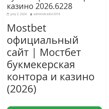
казино 2026.6228
juny 3, 2026
administrador2018
Mostbet
официальный
сайт | Мостбет
букмекерская
контора и казино
(2026)