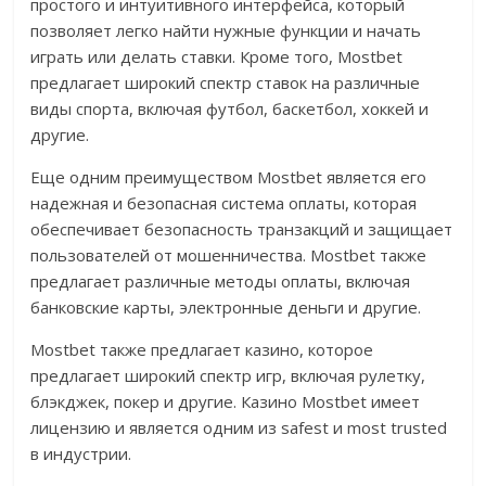
простого и интуитивного интерфейса, который
позволяет легко найти нужные функции и начать
играть или делать ставки. Кроме того, Mostbet
предлагает широкий спектр ставок на различные
виды спорта, включая футбол, баскетбол, хоккей и
другие.
Еще одним преимуществом Mostbet является его
надежная и безопасная система оплаты, которая
обеспечивает безопасность транзакций и защищает
пользователей от мошенничества. Mostbet также
предлагает различные методы оплаты, включая
банковские карты, электронные деньги и другие.
Mostbet также предлагает казино, которое
предлагает широкий спектр игр, включая рулетку,
блэкджек, покер и другие. Казино Mostbet имеет
лицензию и является одним из safest и most trusted
в индустрии.