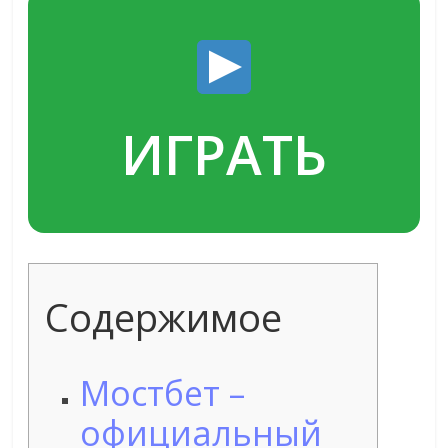
ИГРАТЬ
Содержимое
Мостбет –
официальный