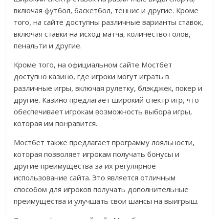
включая футбол, баскетбол, теннис и другие. Кроме
того, на сайте доступны различные варианты ставок,
включая ставки на исход матча, количество голов,
пенальти и другие.
Кроме того, на официальном сайте Мостбет
доступно казино, где игроки могут играть в
различные игры, включая рулетку, блэкджек, покер и
другие. Казино предлагает широкий спектр игр, что
обеспечивает игрокам возможность выбора игры,
которая им понравится.
Мостбет также предлагает программу лояльности,
которая позволяет игрокам получать бонусы и
другие преимущества за их регулярное
использование сайта. Это является отличным
способом для игроков получать дополнительные
преимущества и улучшать свои шансы на выигрыш.