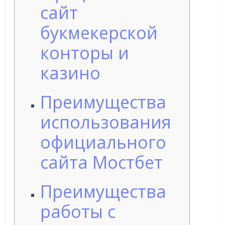
сайт
букмекерской
конторы и
казино
Преимущества
использования
официального
сайта Мостбет
Преимущества
работы с