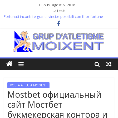
Dijous, agost 6, 2026
Latest:
Fortunati incontri e grandi vincite possibili con thor fortune
casino online adesso
Avantajul considerabil al jocului responsabil cu thor fortune
casino și câștiguri potențiale
Experiências únicas com thor fortune casino e estratégias para
ganhar mais
Vermakelijke avonden beleef je met thor fortune casino en
winstgevende kansen
Pověstné příběhy a skryté bohatství thor fortune v severské
tradici
VOLTA A PEU A MOIXENT
Mostbet официальный
сайт Мостбет
букмекерская контора и