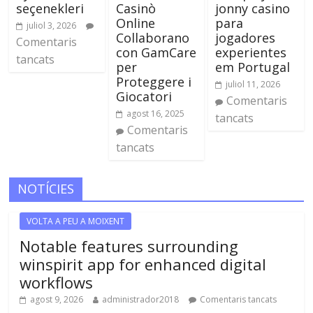
seçenekleri
Casinò
jonny casino
Online
para
juliol 3, 2026
Collaborano
jogadores
Comentaris
con GamCare
experientes
tancats
per
em Portugal
Proteggere i
juliol 11, 2026
Giocatori
Comentaris
agost 16, 2025
tancats
Comentaris
tancats
NOTÍCIES
VOLTA A PEU A MOIXENT
Notable features surrounding
winspirit app for enhanced digital
workflows
agost 9, 2026
administrador2018
Comentaris tancats