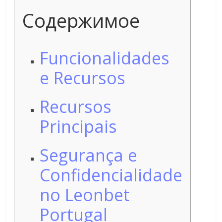
Содержимое
Funcionalidades
e Recursos
Recursos
Principais
Segurança e
Confidencialidade
no Leonbet
Portugal