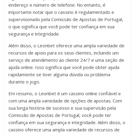
endereço e número de telefone. No entanto, é
importante notar que o cassino é regulamentado e
supervisionado pela Comissão de Apostas de Portugal,
o que significa que você pode ter confiança em sua
segurança e integridade.
Além disso, o Leonbet oferece uma ampla variedade de
recursos de apoio para os seus clientes, incluindo um
serviço de atendimento ao cliente 24/7 e uma seção de
ajuda online. Isso significa que você pode obter ajuda
rapidamente se tiver alguma dúvida ou problema
durante o jogo.
Em resumo, o Leonbet é um cassino online confiável e
com uma ampla variedade de opções de apostas. Com
sua longa história de sucesso e sua supervisão pela
Comissão de Apostas de Portugal, você pode ter
confiança em sua segurança e integridade. Além disso, o
cassino oferece uma ampla variedade de recursos de