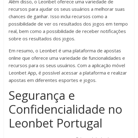
Além disso, o Leonbet oferece uma variedade de
recursos para ajudar os seus usuários a melhorar suas
chances de ganhar. Isso inclui recursos como a
possibilidade de ver os resultados dos jogos em tempo
real, bem como a possibilidade de receber notificações
sobre os resultados dos jogos.
Em resumo, o Leonbet é uma plataforma de apostas
online que oferece uma variedade de funcionalidades e
recursos para os seus usuários. Com a aplicação móvel
Leonbet App, é possível acessar a plataforma e realizar
apostas em diferentes esportes e jogos.
Segurança e
Confidencialidade no
Leonbet Portugal