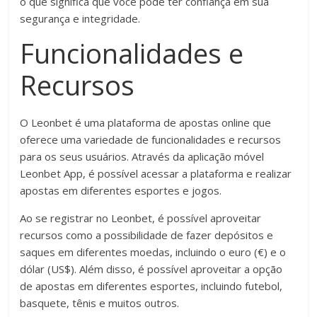
o que significa que você pode ter confiança em sua
segurança e integridade.
Funcionalidades e
Recursos
O Leonbet é uma plataforma de apostas online que
oferece uma variedade de funcionalidades e recursos
para os seus usuários. Através da aplicação móvel
Leonbet App, é possível acessar a plataforma e realizar
apostas em diferentes esportes e jogos.
Ao se registrar no Leonbet, é possível aproveitar
recursos como a possibilidade de fazer depósitos e
saques em diferentes moedas, incluindo o euro (€) e o
dólar (US$). Além disso, é possível aproveitar a opção
de apostas em diferentes esportes, incluindo futebol,
basquete, tênis e muitos outros.