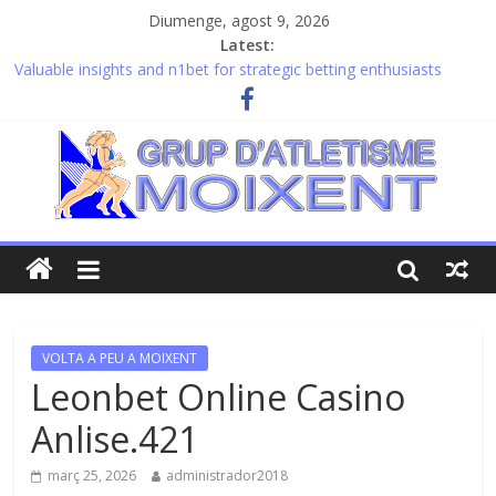
Diumenge, agost 9, 2026
Latest:
Valuable insights and n1bet for strategic betting enthusiasts
worldwide
Notable features surrounding winspirit app for enhanced digital
workflows
Lélégance sauvage dune faune nord-américaine avec buffalo
king megaways et des gains exceptionnels
Lélégance sauvage dune faune nord-américaine avec buffalo
king megaways et des gains exceptionnels
Çekici semboller dünyası gates of olympus ile büyük ödüllere
açılıyor şimdi
VOLTA A PEU A MOIXENT
Leonbet Online Casino
Anlise.421
març 25, 2026
administrador2018