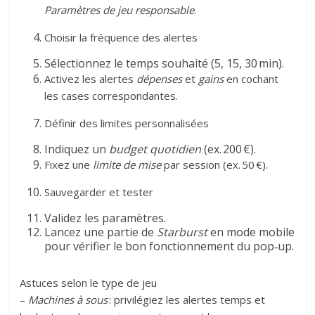
Paramètres de jeu responsable
.
Choisir la fréquence des alertes
Sélectionnez le temps souhaité (5, 15, 30 min).
Activez les alertes
dépenses
et
gains
en cochant
les cases correspondantes.
Définir des limites personnalisées
Indiquez un
budget quotidien
(ex. 200 €).
Fixez une
limite de mise
par session (ex. 50 €).
Sauvegarder et tester
Validez les paramètres.
Lancez une partie de
Starburst
en mode mobile
pour vérifier le bon fonctionnement du pop‑up.
Astuces selon le type de jeu
–
Machines à sous
: privilégiez les alertes temps et