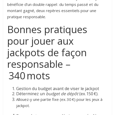
bénéficie d’un double rappel : du temps passé et du
montant gagné, deux repères essentiels pour une
pratique responsable.
Bonnes pratiques
pour jouer aux
jackpots de façon
responsable –
340 mots
Gestion du budget avant de viser le jackpot
Déterminez un
budget de dépôt
(ex. 150 €).
Allouez‑y une partie fixe (ex. 30 €) pour les jeux à
jackpot.