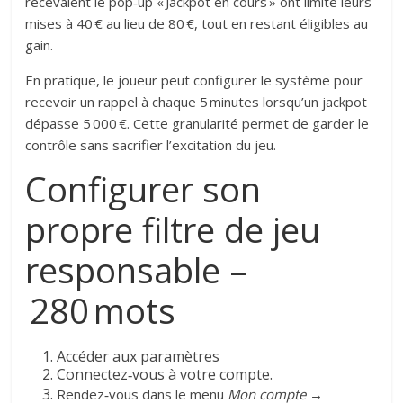
recevaient le pop‑up « Jackpot en cours » ont limité leurs
mises à 40 € au lieu de 80 €, tout en restant éligibles au
gain.
En pratique, le joueur peut configurer le système pour
recevoir un rappel à chaque 5 minutes lorsqu’un jackpot
dépasse 5 000 €. Cette granularité permet de garder le
contrôle sans sacrifier l’excitation du jeu.
Configurer son
propre filtre de jeu
responsable –
280 mots
Accéder aux paramètres
Connectez‑vous à votre compte.
Rendez‑vous dans le menu
Mon compte
→