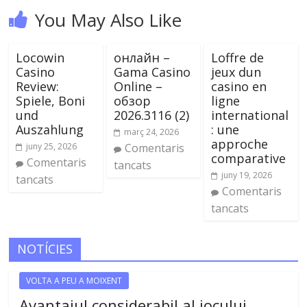
You May Also Like
Locowin
онлайн –
Loffre de
Casino
Gama Casino
jeux dun
Review:
Online –
casino en
Spiele, Boni
обзор
ligne
und
2026.3116 (2)
international
Auszahlung
: une
març 24, 2026
approche
juny 25, 2026
Comentaris
comparative
Comentaris
tancats
juny 19, 2026
tancats
Comentaris
tancats
NOTÍCIES
VOLTA A PEU A MOIXENT
Avantajul considerabil al jocului