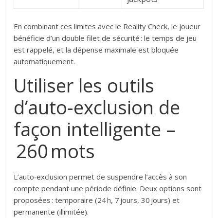
En combinant ces limites avec le Reality Check, le joueur
bénéficie d’un double filet de sécurité : le temps de jeu
est rappelé, et la dépense maximale est bloquée
automatiquement.
Utiliser les outils
d’auto‑exclusion de
façon intelligente –
260 mots
L’auto‑exclusion permet de suspendre l’accès à son
compte pendant une période définie. Deux options sont
proposées : temporaire (24 h, 7 jours, 30 jours) et
permanente (illimitée).