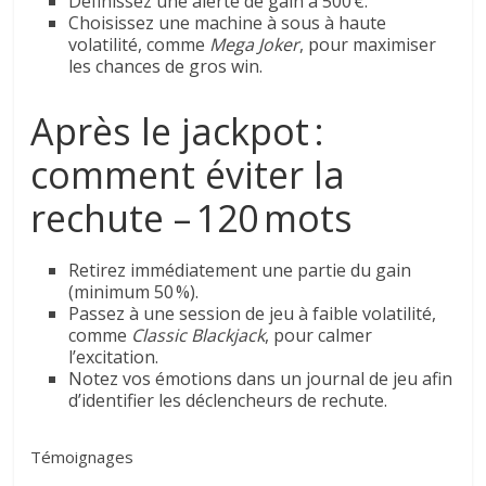
Définissez une alerte de gain à 500 €.
Choisissez une machine à sous à haute
volatilité, comme
Mega Joker
, pour maximiser
les chances de gros win.
Après le jackpot :
comment éviter la
rechute – 120 mots
Retirez immédiatement une partie du gain
(minimum 50 %).
Passez à une session de jeu à faible volatilité,
comme
Classic Blackjack
, pour calmer
l’excitation.
Notez vos émotions dans un journal de jeu afin
d’identifier les déclencheurs de rechute.
Témoignages