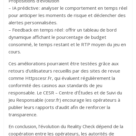
Propositions d’évolution
– IA prédictive : analyser le comportement en temps réel
pour anticiper les moments de risque et déclencher des
alertes personnalisées.
– Feedback en temps réel : offrir un tableau de bord
dynamique affichant le pourcentage de budget
consommé, le temps restant et le RTP moyen du jeu en
cours.
Ces améliorations pourraient être testées grâce aux
retours d’utilisateurs recueillis par des sites de revue
comme Httpscesr.Fr, qui évaluent régulièrement la
conformité des casinos aux standards de jeu
responsable. Le CESR – Centre d’Études et de Suivi du
Jeu Responsable (cesr.fr) encourage les opérateurs à
publier leurs rapports d’audit afin de renforcer la
transparence.
En conclusion, l’évolution du Reality Check dépend de la
coopération entre les opérateurs, les autorités de