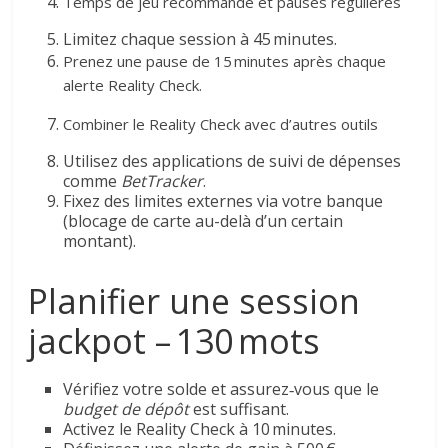
Temps de jeu recommandé et pauses régulières
Limitez chaque session à 45 minutes.
Prenez une pause de 15 minutes après chaque
alerte Reality Check.
Combiner le Reality Check avec d’autres outils
Utilisez des applications de suivi de dépenses
comme
BetTracker
.
Fixez des limites externes via votre banque
(blocage de carte au-delà d’un certain
montant).
Planifier une session
jackpot – 130 mots
Vérifiez votre solde et assurez‑vous que le
budget de dépôt
est suffisant.
Activez le Reality Check à 10 minutes.