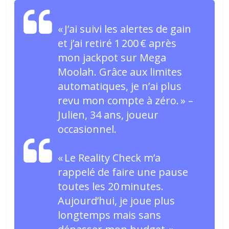
« J’ai suivi les alertes de gain
et j’ai retiré 1 200 € après
mon jackpot sur
Mega
Moolah
. Grâce aux limites
automatiques, je n’ai plus
revu mon compte à zéro. » –
Julien, 34 ans, joueur
occasionnel.
« Le Reality Check m’a
rappelé de faire une pause
toutes les 20 minutes.
Aujourd’hui, je joue plus
longtemps mais sans