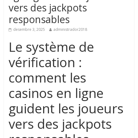
vers des jackpots
responsables
desembre 3, 2025
administrador2018
Le système de
vérification :
comment les
casinos en ligne
guident les joueurs
vers des jackpots