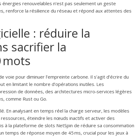
les énergies renouvelables n’est pas seulement un geste
s, renforce la résilience du réseau et répond aux attentes des
cielle : réduire la
sacrifier la
0 mots
voie pour diminuer l’empreinte carbone. Il s’agit d’écrire du
ut en limitant le nombre d’opérations inutiles. Les
ression de données, des architectures micro‑services légères
es, comme Rust ou Go.
e clé. En analysant en temps réel la charge serveur, les modèles
ressources, éteindre les nœuds inactifs et activer des
is à la plateforme de slots NetSpin de réduire sa consommation
 un temps de réponse moyen de 45 ms, crucial pour les jeux à