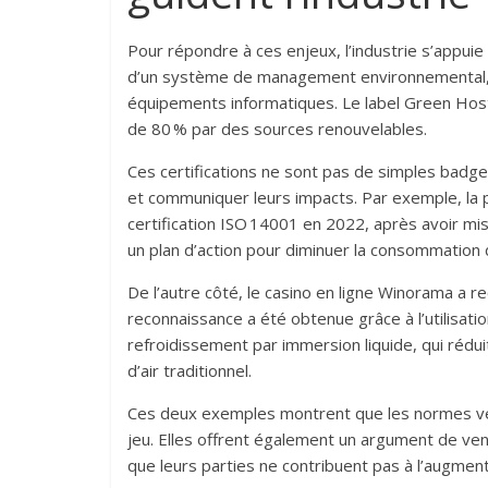
Pour répondre à ces enjeux, l’industrie s’appuie
d’un système de management environnemental, t
équipements informatiques. Le label Green Hosti
de 80 % par des sources renouvelables.
Ces certifications ne sont pas de simples badges
et communiquer leurs impacts. Par exemple, la p
certification ISO 14001 en 2022, après avoir mi
un plan d’action pour diminuer la consommation
De l’autre côté, le casino en ligne Winorama a 
reconnaissance a été obtenue grâce à l’utilisati
refroidissement par immersion liquide, qui réd
d’air traditionnel.
Ces deux exemples montrent que les normes ver
jeu. Elles offrent également un argument de vent
que leurs parties ne contribuent pas à l’augmen