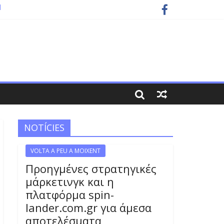
l
ποτελέσματα
ler
e
NOTÍCIES
VOLTA A PEU A MOIXENT
Προηγμένες στρατηγικές
μάρκετινγκ και η
πλατφόρμα spin-
lander.com.gr για άμεσα
αποτελέσματα