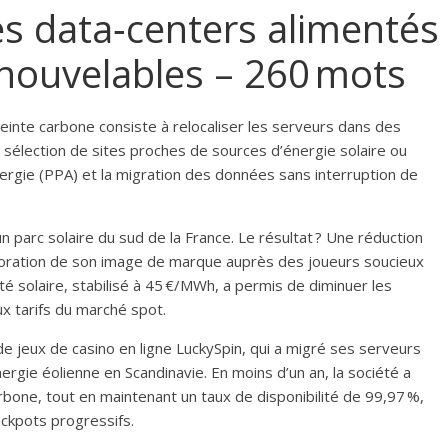
les data‑centers alimentés
enouvelables – 260 mots
inte carbone consiste à relocaliser les serveurs dans des
a sélection de sites proches de sources d’énergie solaire ou
nergie (PPA) et la migration des données sans interruption de
 parc solaire du sud de la France. Le résultat ? Une réduction
ioration de son image de marque auprès des joueurs soucieux
cité solaire, stabilisé à 45 €/MWh, a permis de diminuer les
x tarifs du marché spot.
de jeux de casino en ligne LuckySpin, qui a migré ses serveurs
ergie éolienne en Scandinavie. En moins d’un an, la société a
bone, tout en maintenant un taux de disponibilité de 99,97 %,
jackpots progressifs.