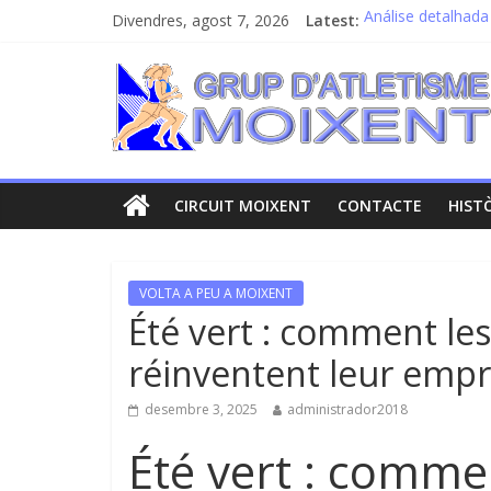
Divendres, agost 7, 2026
Latest:
Análise detalhada
Προηγμένες στρατ
Garantierte Unter
Audacieuse sélect
Potencial finance
CIRCUIT MOIXENT
CONTACTE
HIST
VOLTA A PEU A MOIXENT
Été vert : comment les
réinventent leur empr
desembre 3, 2025
administrador2018
Été vert : comme