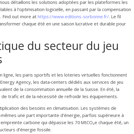
ous détaillons les solutions adoptées par les plateformes les
bles à l’optimisation logicielle, en passant par la compensation
s. Find out more at
https://www.editions-sorbonne.fr/
. Le fil
nsformer chaque été en une saison lucrative et durable pour
tique du secteur du jeu
s
ligne, les paris sportifs et les loteries virtuelles fonctionnent
al Energy Agency, les data‑centers dédiés aux services de jeu
alent de la consommation annuelle de la Suisse. En été, la
 trafic et de la nécessité de refroidir les équipements.
tiplication des besoins en climatisation. Les systèmes de
‑mêmes une part importante d’énergie, parfois supérieure à
e empreinte carbone qui dépasse les 70 MtCO₂e chaque été, un
ucteurs d’énergie fossile.