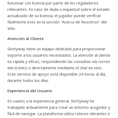
funcionar con licencia por parte de los reguladores
relevantes. En caso de duda o inquietud sobre el estado
actualizado de su licencia, el jugador puede verificar
fácilmente esto en la sección "Acerca de Nosotros" del
sitio.
Atención al Cliente
Slottyway tiene un equipo dedicado para proporcionar
soporte a los usuarios necesitados. La atención al cliente
es rápida y eficaz, respondiendo las consultas vía correo
electrónico o directamente mediante el chat en vivo.
Este servicio de apoyo está disponible 24 horas al día,
durante todos los días.
Experiencia del Usuario
En cuanto a la experiencia general, Slottyway ha
trabajado arduamente para crear un entorno acogedor y
fácil de navegar. La plataforma utiliza colores vibrantes e