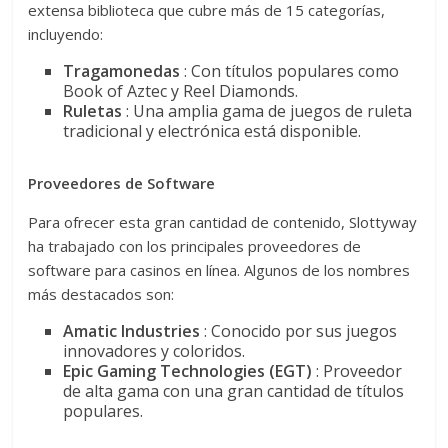
extensa biblioteca que cubre más de 15 categorías,
incluyendo:
Tragamonedas
: Con títulos populares como
Book of Aztec y Reel Diamonds.
Ruletas
: Una amplia gama de juegos de ruleta
tradicional y electrónica está disponible.
Proveedores de Software
Para ofrecer esta gran cantidad de contenido, Slottyway
ha trabajado con los principales proveedores de
software para casinos en línea. Algunos de los nombres
más destacados son:
Amatic Industries
: Conocido por sus juegos
innovadores y coloridos.
Epic Gaming Technologies (EGT)
: Proveedor
de alta gama con una gran cantidad de títulos
populares.