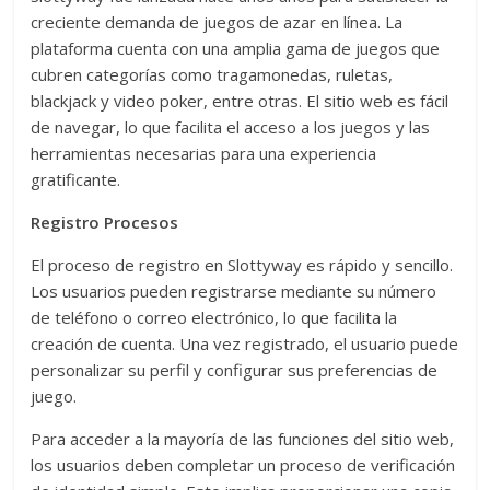
creciente demanda de juegos de azar en línea. La
plataforma cuenta con una amplia gama de juegos que
cubren categorías como tragamonedas, ruletas,
blackjack y video poker, entre otras. El sitio web es fácil
de navegar, lo que facilita el acceso a los juegos y las
herramientas necesarias para una experiencia
gratificante.
Registro Procesos
El proceso de registro en Slottyway es rápido y sencillo.
Los usuarios pueden registrarse mediante su número
de teléfono o correo electrónico, lo que facilita la
creación de cuenta. Una vez registrado, el usuario puede
personalizar su perfil y configurar sus preferencias de
juego.
Para acceder a la mayoría de las funciones del sitio web,
los usuarios deben completar un proceso de verificación