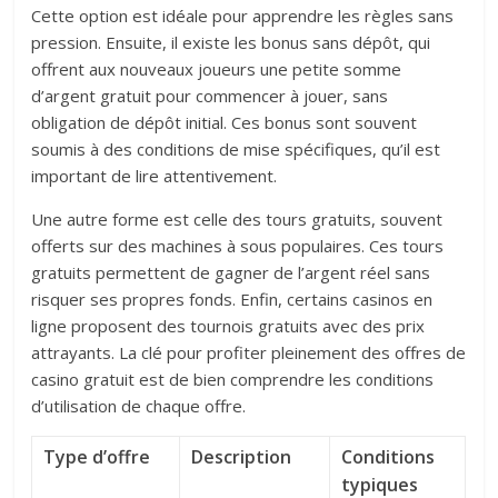
Cette option est idéale pour apprendre les règles sans
pression. Ensuite, il existe les bonus sans dépôt, qui
offrent aux nouveaux joueurs une petite somme
d’argent gratuit pour commencer à jouer, sans
obligation de dépôt initial. Ces bonus sont souvent
soumis à des conditions de mise spécifiques, qu’il est
important de lire attentivement.
Une autre forme est celle des tours gratuits, souvent
offerts sur des machines à sous populaires. Ces tours
gratuits permettent de gagner de l’argent réel sans
risquer ses propres fonds. Enfin, certains casinos en
ligne proposent des tournois gratuits avec des prix
attrayants. La clé pour profiter pleinement des offres de
casino gratuit est de bien comprendre les conditions
d’utilisation de chaque offre.
Type d’offre
Description
Conditions
typiques