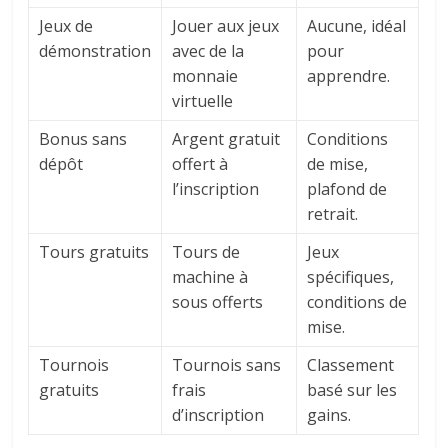
Jeux de
Jouer aux jeux
Aucune, idéal
démonstration
avec de la
pour
monnaie
apprendre.
virtuelle
Bonus sans
Argent gratuit
Conditions
dépôt
offert à
de mise,
l’inscription
plafond de
retrait.
Tours gratuits
Tours de
Jeux
machine à
spécifiques,
sous offerts
conditions de
mise.
Tournois
Tournois sans
Classement
gratuits
frais
basé sur les
d’inscription
gains.