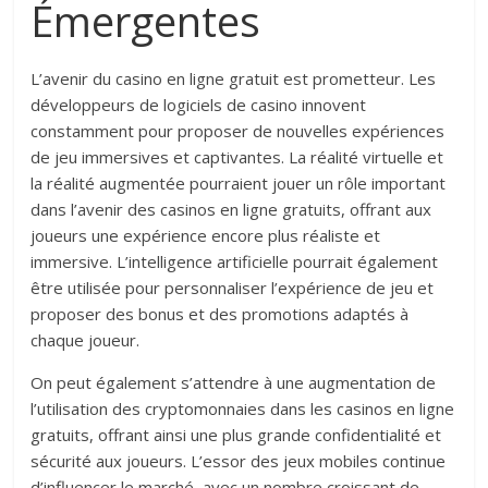
Émergentes
L’avenir du casino en ligne gratuit est prometteur. Les
développeurs de logiciels de casino innovent
constamment pour proposer de nouvelles expériences
de jeu immersives et captivantes. La réalité virtuelle et
la réalité augmentée pourraient jouer un rôle important
dans l’avenir des casinos en ligne gratuits, offrant aux
joueurs une expérience encore plus réaliste et
immersive. L’intelligence artificielle pourrait également
être utilisée pour personnaliser l’expérience de jeu et
proposer des bonus et des promotions adaptés à
chaque joueur.
On peut également s’attendre à une augmentation de
l’utilisation des cryptomonnaies dans les casinos en ligne
gratuits, offrant ainsi une plus grande confidentialité et
sécurité aux joueurs. L’essor des jeux mobiles continue
d’influencer le marché, avec un nombre croissant de