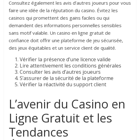
Consultez également les avis d’autres joueurs pour vous
faire une idée de la réputation du casino. Évitez les
casinos qui promettent des gains faciles ou qui
demandent des informations personnelles sensibles
sans motif valable. Un casino en ligne gratuit de
confiance doit offrir une plateforme de jeu sécurisée,
des jeux équitables et un service client de qualité.
Vérifier la présence d’une licence valide
Lire attentivement les conditions générales
Consulter les avis d’autres joueurs
S’assurer de la sécurité de la plateforme
Vérifier la réactivité du support client
L’avenir du Casino en
Ligne Gratuit et les
Tendances