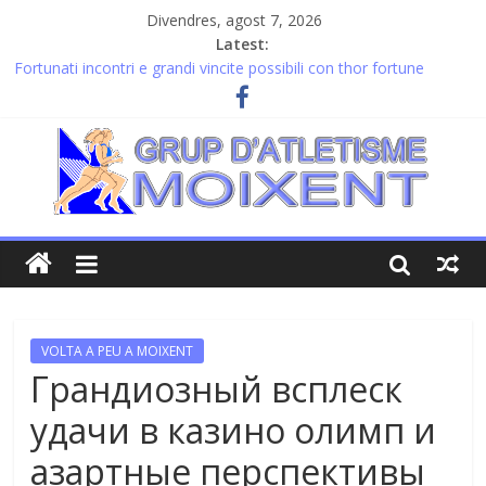
Divendres, agost 7, 2026
Latest:
Fortunati incontri e grandi vincite possibili con thor fortune
casino online adesso
Avantajul considerabil al jocului responsabil cu thor fortune
casino și câștiguri potențiale
Experiências únicas com thor fortune casino e estratégias para
ganhar mais
Vermakelijke avonden beleef je met thor fortune casino en
winstgevende kansen
Pověstné příběhy a skryté bohatství thor fortune v severské
tradici
VOLTA A PEU A MOIXENT
Грандиозный всплеск
удачи в казино олимп и
азартные перспективы