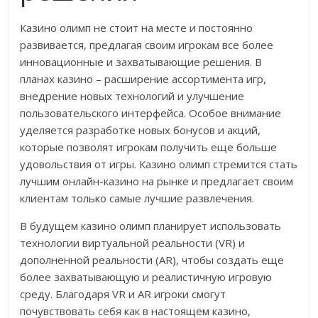
Казино олимп не стоит на месте и постоянно
развивается, предлагая своим игрокам все более
инновационные и захватывающие решения. В
планах казино – расширение ассортимента игр,
внедрение новых технологий и улучшение
пользовательского интерфейса. Особое внимание
уделяется разработке новых бонусов и акций,
которые позволят игрокам получить еще больше
удовольствия от игры. Казино олимп стремится стать
лучшим онлайн-казино на рынке и предлагает своим
клиентам только самые лучшие развлечения.
В будущем казино олимп планирует использовать
технологии виртуальной реальности (VR) и
дополненной реальности (AR), чтобы создать еще
более захватывающую и реалистичную игровую
среду. Благодаря VR и AR игроки смогут
почувствовать себя как в настоящем казино,