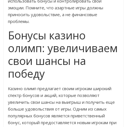
использовать бонусы и контролировать свои
эмоции. Помните, что азартные игры должны
приносить удовольствие, а не финансовые
проблемы.
Бонусы казино
олимп: увеличиваем
свои шансы на
победу
Казино олимп предлагает своим игрокам широкий
спектр бонусов и акций, которые позволяют
увеличить свои шансы на выигрыш и получить еще
больше удовольствия от игры. Одним из самых
популярных бонусов является приветственный
бонус, который предоставляется новым игрокам при