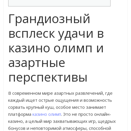
Грандиозный
всплеск удачи в
казино олимп и
азартные
перспективы
В современном мире азартных развлечений, где
каждый ищет острые ощущения и возможность
сорвать крупный куш, особое место занимает
платформа
казино олимп
. Это не просто онлайн-
казино, а целый мир захватывающих игр, щедрых
бонусов и неповторимой атмосферы, способной