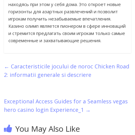
находясь при этом у себя дома. Это откроет новые
горизонты для азартных развлечений и позволит
игрокам получить незабываемые впечатления.
Казино олимп является пионером в сфере инноваций
и стремится предлагать своим игрокам только самые
современные и захватывающие решения.
←
Caracteristicile jocului de noroc Chicken Road
2: informatii generale si descriere
Exceptional Access Guides for a Seamless vegas
hero casino login Experience_1
→
You May Also Like