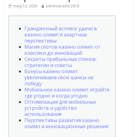
maig 13, 2026
administrador2018
Грандиозный всплеск удачи в
казино олимп и азартные
перспективы
Магия слотов казино олимп: от
классики до инноваций
Секреты прибыльных спинов:
стратегии и советы
Бонусы казино олимп:
увеличиваем свои шансы на
победу
Мобильное казино олимп: играйте
где угодно и когда угодно
Оптимизация для мобильных
устройств и удобство
использования
Перспективы развития казино
олимп и инновационные решения