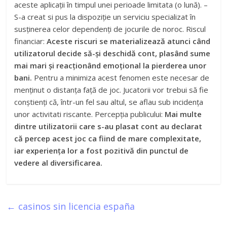
aceste aplicații în timpul unei perioade limitata (o lună). –
S-a creat si pus la dispoziție un serviciu specializat în
susținerea celor dependenți de jocurile de noroc. Riscul
financiar:
Aceste riscuri se materializează atunci când
utilizatorul decide să-și deschidă cont, plasând sume
mai mari și reacționând emoțional la pierderea unor
bani.
Pentru a minimiza acest fenomen este necesar de
menținut o distanța față de joc. Jucatorii vor trebui să fie
conștienți că, într-un fel sau altul, se aflau sub incidența
unor activitati riscante. Percepția publicului:
Mai multe
dintre utilizatorii care s-au plasat cont au declarat
că percep acest joc ca fiind de mare complexitate,
iar experiența lor a fost pozitivă din punctul de
vedere al diversificarea.
←
casinos sin licencia españa