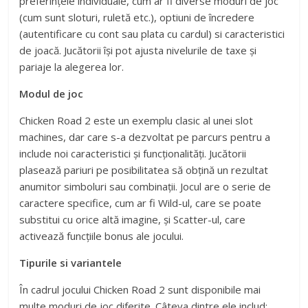
preferințele individuale, cum ar fi diverse moduri de joc
(cum sunt sloturi, ruletă etc.), optiuni de încredere
(autentificare cu cont sau plata cu cardul) si caracteristici
de joacă. Jucătorii își pot ajusta nivelurile de taxe și
pariaje la alegerea lor.
Modul de joc
Chicken Road 2 este un exemplu clasic al unei slot
machines, dar care s-a dezvoltat pe parcurs pentru a
include noi caracteristici și funcționalități. Jucătorii
plasează pariuri pe posibilitatea să obțină un rezultat
anumitor simboluri sau combinații. Jocul are o serie de
caractere specifice, cum ar fi Wild-ul, care se poate
substitui cu orice altă imagine, și Scatter-ul, care
activează funcțiile bonus ale jocului.
Tipurile si variantele
În cadrul jocului Chicken Road 2 sunt disponibile mai
multe moduri de joc diferite. Câteva dintre ele includ: