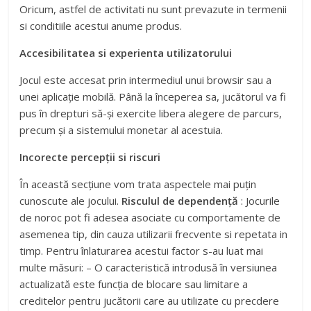
Oricum, astfel de activitati nu sunt prevazute in termenii
si conditiile acestui anume produs.
Accesibilitatea si experienta utilizatorului
Jocul este accesat prin intermediul unui browsir sau a
unei aplicație mobilă. Până la începerea sa, jucătorul va fi
pus în drepturi să-și exercite libera alegere de parcurs,
precum și a sistemului monetar al acestuia.
Incorecte percepții si riscuri
În această secțiune vom trata aspectele mai puțin
cunoscute ale jocului.
Risculul de dependență
: Jocurile
de noroc pot fi adesea asociate cu comportamente de
asemenea tip, din cauza utilizarii frecvente si repetata in
timp. Pentru înlaturarea acestui factor s-au luat mai
multe măsuri: – O caracteristică introdusă în versiunea
actualizată este funcția de blocare sau limitare a
creditelor pentru jucătorii care au utilizate cu precdere