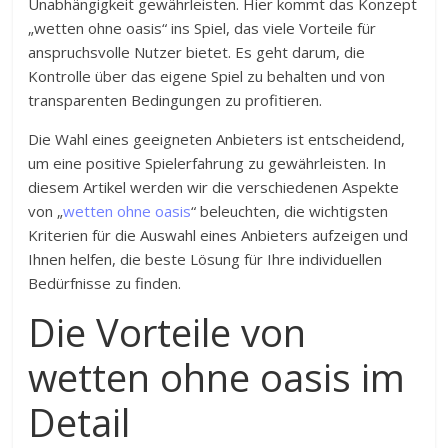
Unabhängigkeit gewährleisten. Hier kommt das Konzept
„wetten ohne oasis“ ins Spiel, das viele Vorteile für
anspruchsvolle Nutzer bietet. Es geht darum, die
Kontrolle über das eigene Spiel zu behalten und von
transparenten Bedingungen zu profitieren.
Die Wahl eines geeigneten Anbieters ist entscheidend,
um eine positive Spielerfahrung zu gewährleisten. In
diesem Artikel werden wir die verschiedenen Aspekte
von „
wetten ohne oasis
“ beleuchten, die wichtigsten
Kriterien für die Auswahl eines Anbieters aufzeigen und
Ihnen helfen, die beste Lösung für Ihre individuellen
Bedürfnisse zu finden.
Die Vorteile von
wetten ohne oasis im
Detail