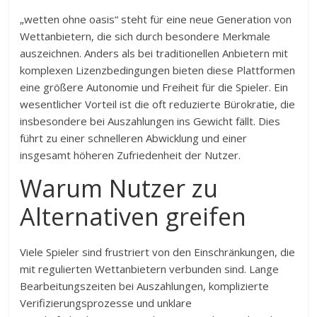
„wetten ohne oasis“ steht für eine neue Generation von
Wettanbietern, die sich durch besondere Merkmale
auszeichnen. Anders als bei traditionellen Anbietern mit
komplexen Lizenzbedingungen bieten diese Plattformen
eine größere Autonomie und Freiheit für die Spieler. Ein
wesentlicher Vorteil ist die oft reduzierte Bürokratie, die
insbesondere bei Auszahlungen ins Gewicht fällt. Dies
führt zu einer schnelleren Abwicklung und einer
insgesamt höheren Zufriedenheit der Nutzer.
Warum Nutzer zu
Alternativen greifen
Viele Spieler sind frustriert von den Einschränkungen, die
mit regulierten Wettanbietern verbunden sind. Lange
Bearbeitungszeiten bei Auszahlungen, komplizierte
Verifizierungsprozesse und unklare