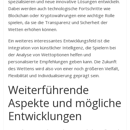
spezialisieren und neue innovative Lösungen entwickeln.
Dabei werden auch technologische Fortschritte wie
Blockchain oder Kryptowährungen eine wichtige Rolle
spielen, da sie die Transparenz und Sicherheit der
Wetten erhöhen können.
Ein weiteres interessantes Entwicklungsfeld ist die
Integration von künstlicher Intelligenz, die Spielern bei
der Analyse von Wettoptionen helfen und
personalisierte Empfehlungen geben kann. Die Zukunft
des Wettens wird also von einer noch größeren Vielfalt,
Flexibilität und Individualisierung geprägt sein.
Weiterführende
Aspekte und mögliche
Entwicklungen