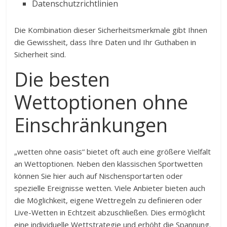
Datenschutzrichtlinien
Die Kombination dieser Sicherheitsmerkmale gibt Ihnen
die Gewissheit, dass Ihre Daten und Ihr Guthaben in
Sicherheit sind.
Die besten
Wettoptionen ohne
Einschränkungen
„wetten ohne oasis“ bietet oft auch eine größere Vielfalt
an Wettoptionen. Neben den klassischen Sportwetten
können Sie hier auch auf Nischensportarten oder
spezielle Ereignisse wetten. Viele Anbieter bieten auch
die Möglichkeit, eigene Wettregeln zu definieren oder
Live-Wetten in Echtzeit abzuschließen. Dies ermöglicht
eine individuelle Wettstrategie und erhöht die Spannung.