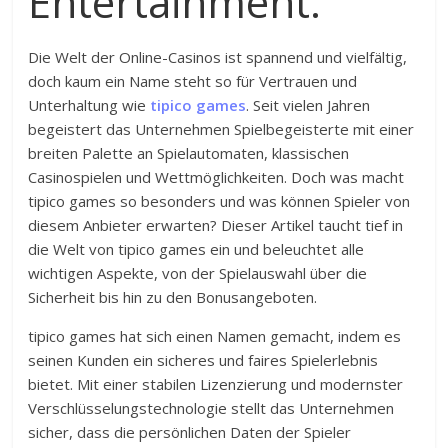
Entertainment.
Die Welt der Online-Casinos ist spannend und vielfältig,
doch kaum ein Name steht so für Vertrauen und
Unterhaltung wie
tipico games
. Seit vielen Jahren
begeistert das Unternehmen Spielbegeisterte mit einer
breiten Palette an Spielautomaten, klassischen
Casinospielen und Wettmöglichkeiten. Doch was macht
tipico games so besonders und was können Spieler von
diesem Anbieter erwarten? Dieser Artikel taucht tief in
die Welt von tipico games ein und beleuchtet alle
wichtigen Aspekte, von der Spielauswahl über die
Sicherheit bis hin zu den Bonusangeboten.
tipico games hat sich einen Namen gemacht, indem es
seinen Kunden ein sicheres und faires Spielerlebnis
bietet. Mit einer stabilen Lizenzierung und modernster
Verschlüsselungstechnologie stellt das Unternehmen
sicher, dass die persönlichen Daten der Spieler