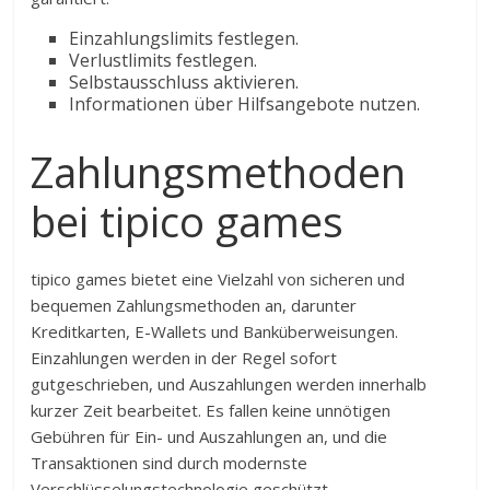
Einzahlungslimits festlegen.
Verlustlimits festlegen.
Selbstausschluss aktivieren.
Informationen über Hilfsangebote nutzen.
Zahlungsmethoden
bei tipico games
tipico games bietet eine Vielzahl von sicheren und
bequemen Zahlungsmethoden an, darunter
Kreditkarten, E-Wallets und Banküberweisungen.
Einzahlungen werden in der Regel sofort
gutgeschrieben, und Auszahlungen werden innerhalb
kurzer Zeit bearbeitet. Es fallen keine unnötigen
Gebühren für Ein- und Auszahlungen an, und die
Transaktionen sind durch modernste
Verschlüsselungstechnologie geschützt.