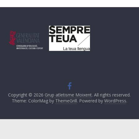
Copyright © 2026
Grup atletisme Moixent
. All rights reserved.
Theme: ColorMag by
ThemeGrill
. Powered by
WordPress
.