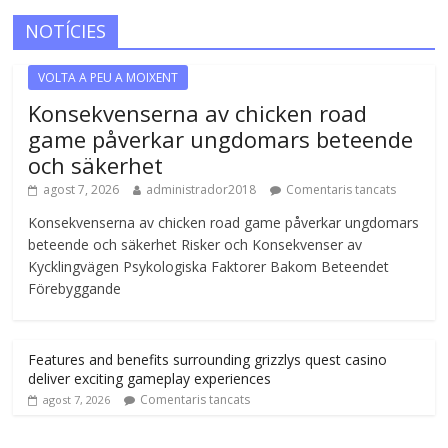
NOTÍCIES
VOLTA A PEU A MOIXENT
Konsekvenserna av chicken road
game påverkar ungdomars beteende
och säkerhet
agost 7, 2026
administrador2018
Comentaris tancats
Konsekvenserna av chicken road game påverkar ungdomars
beteende och säkerhet Risker och Konsekvenser av
Kycklingvägen Psykologiska Faktorer Bakom Beteendet
Förebyggande
Features and benefits surrounding grizzlys quest casino
deliver exciting gameplay experiences
Comentaris tancats
agost 7, 2026