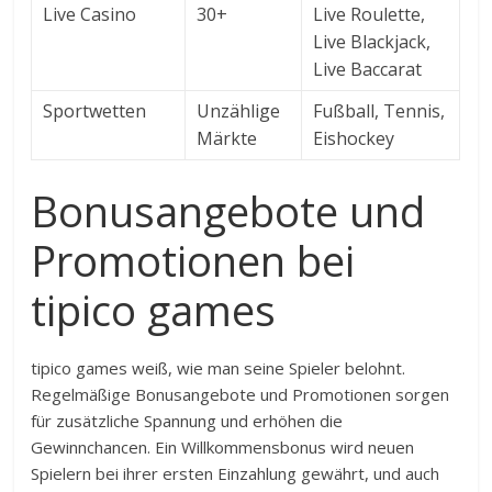
Live Casino
30+
Live Roulette,
Live Blackjack,
Live Baccarat
Sportwetten
Unzählige
Fußball, Tennis,
Märkte
Eishockey
Bonusangebote und
Promotionen bei
tipico games
tipico games weiß, wie man seine Spieler belohnt.
Regelmäßige Bonusangebote und Promotionen sorgen
für zusätzliche Spannung und erhöhen die
Gewinnchancen. Ein Willkommensbonus wird neuen
Spielern bei ihrer ersten Einzahlung gewährt, und auch