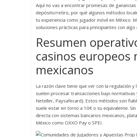
Aquí no vas a encontrar promesas de ganancias f
depósito/retiro, por qué algunos métodos loc
tu experiencia como jugador móvil en México. M
soluciones prácticas para principiantes con algo
Resumen operativ
casinos europeos 
mexicanos
La razón clave tiene que ver con la regulación 
suelen procesar transacciones bajo normativas y 
Neteller, Paysafecard). Estos métodos son fiab
suele estar en torno a 10€ o su equivalente. Sin 
directa con sistemas bancarios mexicanos, pla
México como OXXO Pay o SPEI.