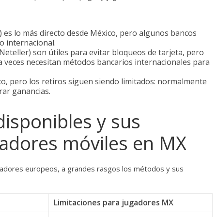
) es lo más directo desde México, pero algunos bancos
o internacional.
Neteller) son útiles para evitar bloqueos de tarjeta, pero
e a veces necesitan métodos bancarios internacionales para
o, pero los retiros siguen siendo limitados: normalmente
rar ganancias.
isponibles y sus
gadores móviles en MX
radores europeos, a grandes rasgos los métodos y sus
Limitaciones para jugadores MX