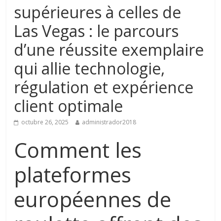
supérieures à celles de
Las Vegas : le parcours
d’une réussite exemplaire
qui allie technologie,
régulation et expérience
client optimale
octubre 26, 2025
administrador2018
Comment les
plateformes
européennes de