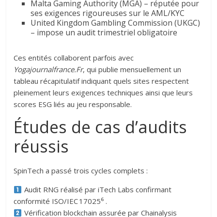
Malta Gaming Authority (MGA) – réputée pour
ses exigences rigoureuses sur le AML/KYC
United Kingdom Gambling Commission (UKGC)
– impose un audit trimestriel obligatoire​
Ces entités collaborent parfois avec
Yogajournalfrance.Fr
, qui publie mensuellement un
tableau récapitulatif indiquant quels sites respectent
pleinement leurs exigences techniques ainsi que leurs
scores ESG liés au jeu responsable.​
Études de cas d’audits
réussis
SpinTech a passé trois cycles complets :
Audit RNG réalisé par iTech Labs confirmant
conformité ISO/IEC 17025​⁶ .
Vérification blockchain assurée par Chainalysis