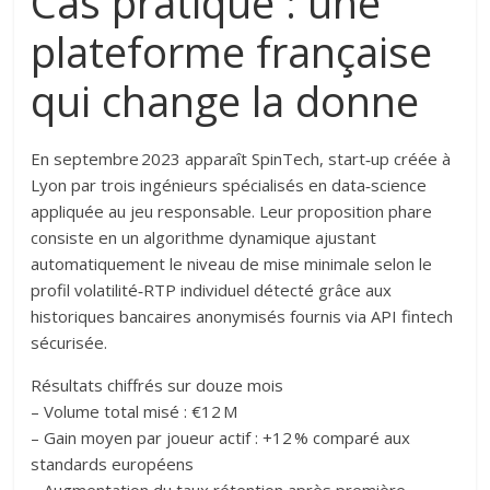
Cas pratique : une
plateforme française
qui change la donne
En septembre 2023 apparaît SpinTech, start‑up créée à
Lyon par trois ingénieurs spécialisés en data‑science
appliquée au jeu responsable. Leur proposition phare
consiste en un algorithme dynamique ajustant
automatiquement le niveau de mise minimale selon le
profil volatilité‑RTP individuel détecté grâce aux
historiques bancaires anonymisés fournis via API fintech
sécurisée.
Résultats chiffrés sur douze mois
– Volume total misé : €12 M
– Gain moyen par joueur actif : +12 % comparé aux
standards européens