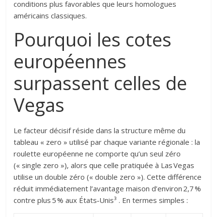
conditions plus favorables que leurs homologues
américains classiques.​
Pourquoi les cotes
européennes
surpassent celles de
Vegas
Le facteur décisif réside dans la structure même du
tableau « zero » utilisé par chaque variante régionale : la
roulette européenne ne comporte qu’un seul zéro
(« single zero »), alors que celle pratiquée à Las Vegas
utilise un double zéro (« double zero »). Cette différence
réduit immédiatement l’avantage maison d’environ 2,7 %
contre plus 5 % aux États‑Unis​³ . En termes simples :