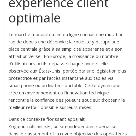
expérience client
optimale
Le marché mondial du jeu en ligne connaît une mutation
rapide depuis une décennie ; la roulette y occupe une
place centrale grâce à sa simplicité apparente et à son
attrait universel. En Europe, la croissance du nombre
d’utilisateurs actifs dépasse chaque année celle
observée aux États‑Unis, portée par une législation plus
protectrice et par l’accès instantané aux tables via
smartphone ou ordinateur portable. Cette dynamique
crée un environnement où l’innovation technique
rencontre la confiance des joueurs soucieux d’obtenir le
meilleur retour possible sur leurs mises.
Dans ce contexte florissant apparaît
Yogajournalfrance.Fr, un site indépendant spécialisé
dans le classement et la revue objective des opérateurs