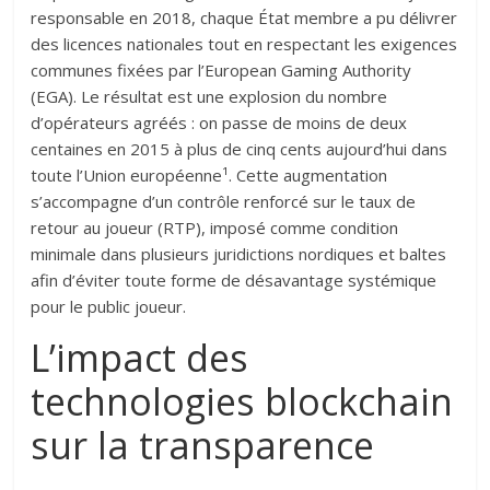
responsable en 2018, chaque État membre a pu délivrer
des licences nationales tout en respectant les exigences
communes fixées par l’European Gaming Authority
(EGA). Le résultat est une explosion du nombre
d’opérateurs agréés : on passe de moins de deux
centaines en 2015 à plus de cinq cents aujourd’hui dans
toute l’Union européenne¹. Cette augmentation
s’accompagne d’un contrôle renforcé sur le taux de
retour au joueur (RTP), imposé comme condition
minimale dans plusieurs juridictions nordiques et baltes
afin d’éviter toute forme de désavantage systémique
pour le public joueur.
L’impact des
technologies blockchain
sur la transparence