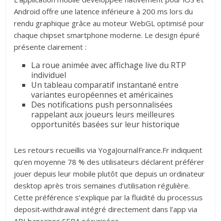
Android offre une latence inférieure à 200 ms lors du
rendu graphique grâce au moteur WebGL optimisé pour
chaque chipset smartphone moderne.​ Le design épuré
présente clairement :
La roue animée avec affichage live du RTP
individuel
Un tableau comparatif instantané entre
variantes européennes et américaines
Des notifications push personnalisées
rappelant aux joueurs leurs meilleures
opportunités basées sur leur historique
Les retours recueillis via YogaJournalFrance.Fr indiquent
qu’en moyenne 78 % des utilisateurs déclarent préférer
jouer depuis leur mobile plutôt que depuis un ordinateur
desktop après trois semaines d’utilisation régulière.​
Cette préférence s’explique par la fluidité du processus
deposit‑withdrawal intégré directement dans l’app via