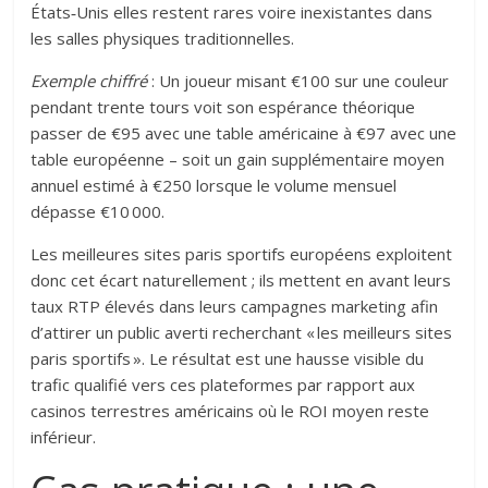
États‑Unis elles restent rares voire inexistantes dans
les salles physiques traditionnelles.
Exemple chiffré
: Un joueur misant €100 sur une couleur
pendant trente tours voit son espérance théorique
passer de €95 avec une table américaine à €97 avec une
table européenne – soit un gain supplémentaire moyen
annuel estimé à €250 lorsque le volume mensuel
dépasse €10 000.
Les meilleures sites paris sportifs européens exploitent
donc cet écart naturellement ; ils mettent en avant leurs
taux RTP élevés dans leurs campagnes marketing afin
d’attirer un public averti recherchant « les meilleurs sites
paris sportifs ». Le résultat est une hausse visible du
trafic qualifié vers ces plateformes par rapport aux
casinos terrestres américains où le ROI moyen reste
inférieur.​