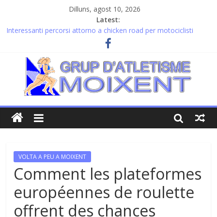
Dilluns, agost 10, 2026
Latest:
Interessanti percorsi attorno a chicken road per motociclisti
avventurosi
सरलतापूर्वक मनोरंजन के लिए Chicken Road App और शानदार गेमिंग अनुभव
नवीन तकनीक के साथ chicken road app और मनोरंजन का अनोखा संगम, खेल
प्रेमियों के लिए
नवीन तकनीक के साथ chicken road app और मनोरंजन का अनोखा संगम, खेल
प्रेमियों के लिए
Experiencia completa pragmatic play en tragaperras y juegos de
azar actuales
VOLTA A PEU A MOIXENT
Comment les plateformes
européennes de roulette
offrent des chances