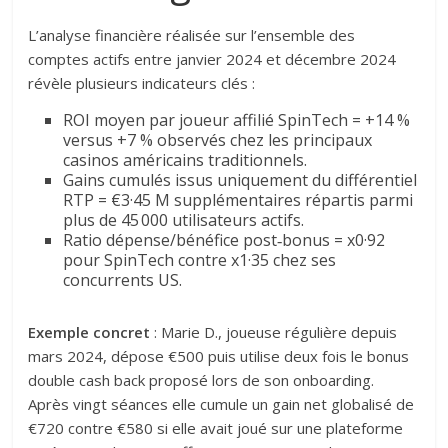
L’analyse financière réalisée sur l’ensemble des
comptes actifs entre janvier 2024 et décembre 2024
révèle plusieurs indicateurs clés :
ROI moyen par joueur affilié SpinTech = +14 %
versus +7 % observés chez les principaux
casinos américains traditionnels.​
Gains cumulés issus uniquement du différentiel
RTP = €3·45 M supplémentaires répartis parmi
plus de 45 000 utilisateurs actifs.​
Ratio dépense/bénéfice post‑bonus = x0·92
pour SpinTech contre x1·35 chez ses
concurrents US.
Exemple concret
: Marie D., joueuse régulière depuis
mars 2024, dépose €500 puis utilise deux fois le bonus
double cash back proposé lors de son onboarding.
Après vingt séances elle cumule un gain net globalisé de
€720 contre €580 si elle avait joué sur une plateforme