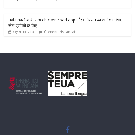
नवीन तकनीक के साथ chicken road app और मनोरंजन का अनोखा संगम,
खेल प्रेमियों के लिए
Comentaris tancats
agost 10, 2026