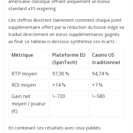
américaine classique offrant uniquement un bonus
standard x35 wagering.
Ces chiffres illustrent clairement comment chaque point
supplémentaire offert par la réduction du house edge se
traduit directement en euros supplémentaires gagnés
au final.​ Le tableau ci‑dessous synthétise ces écarts :
Métrique
Plateforme EU
Casino US
(SpinTech)
traditionnel
RTP moyen
97,30 %
94,74 %
ROI moyen
+14 %
+7 %
Gain net
\~720
\~580
moyen / joueur
(€)
En combinant ces résultats avec ceux publiés