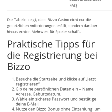
FAQ
Die Tabelle zeigt, dass Bizzo Casino nicht nur die
gesetzlichen Anforderungen erfüllt, sondern darüber
hinaus echten Mehrwert für Spieler schafft.
Praktische Tipps für
die Registrierung bei
Bizzo
Besuche die Startseite und klicke auf „Jetzt
registrieren“.
Gib deine persönlichen Daten ein – Name,
Adresse, Geburtsdatum.
Wähle ein sicheres Passwort und bestätige
deine E‑Mail.
Nutze den Bizzo Bonus ohne Einzahlung, um