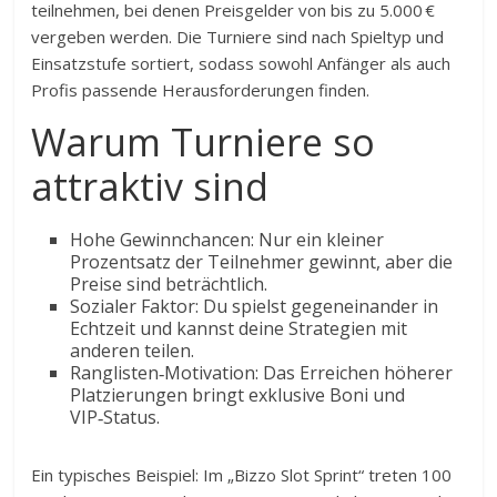
teilnehmen, bei denen Preisgelder von bis zu 5.000 €
vergeben werden. Die Turniere sind nach Spieltyp und
Einsatzstufe sortiert, sodass sowohl Anfänger als auch
Profis passende Herausforderungen finden.
Warum Turniere so
attraktiv sind
Hohe Gewinnchancen: Nur ein kleiner
Prozentsatz der Teilnehmer gewinnt, aber die
Preise sind beträchtlich.
Sozialer Faktor: Du spielst gegeneinander in
Echtzeit und kannst deine Strategien mit
anderen teilen.
Ranglisten‑Motivation: Das Erreichen höherer
Platzierungen bringt exklusive Boni und
VIP‑Status.
Ein typisches Beispiel: Im „Bizzo Slot Sprint“ treten 100