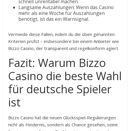
schnell unrentabel machen.
Langsame Auszahlungen: Wenn das Casino
mehr als eine Woche für Auszahlungen
benötigt, ist das ein Warnsignal.
Vermeide diese Fallen, indem du die oben genannten
Kriterien prüfst – insbesondere bei einem Anbieter wie
Bizzo Casino, der transparent und regelkonform agiert.
Fazit: Warum Bizzo
Casino die beste Wahl
für deutsche Spieler
ist
Bizzo Casino hat die neuen Glücksspiel‑Regulierungen
nicht als Hindernis, sondern als Chance gesehen, seine