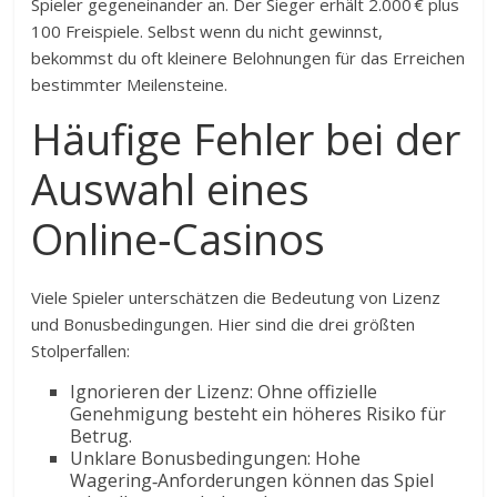
Spieler gegeneinander an. Der Sieger erhält 2.000 € plus
100 Freispiele. Selbst wenn du nicht gewinnst,
bekommst du oft kleinere Belohnungen für das Erreichen
bestimmter Meilensteine.
Häufige Fehler bei der
Auswahl eines
Online‑Casinos
Viele Spieler unterschätzen die Bedeutung von Lizenz
und Bonusbedingungen. Hier sind die drei größten
Stolperfallen:
Ignorieren der Lizenz: Ohne offizielle
Genehmigung besteht ein höheres Risiko für
Betrug.
Unklare Bonusbedingungen: Hohe
Wagering‑Anforderungen können das Spiel