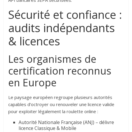
API bancaires SEPA sécurisées.​
Sécurité et confiance :
audits indépendants
& licences
Les organismes de
certification reconnus
en Europe
Le paysage européen regroupe plusieurs autorités
capables d’octroyer ou renouveler une licence valide
pour exploiter légalement la roulette online :
Autorité Nationale Française (ANJ) – délivre
licence Classique & Mobile