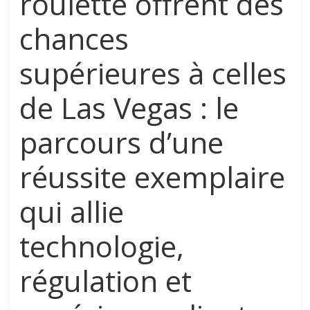
roulette offrent des
chances
supérieures à celles
de Las Vegas : le
parcours d’une
réussite exemplaire
qui allie
technologie,
régulation et