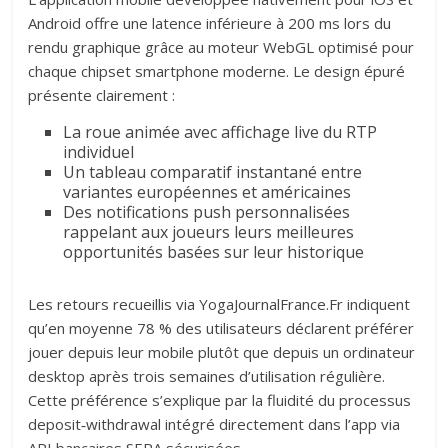
Android offre une latence inférieure à 200 ms lors du
rendu graphique grâce au moteur WebGL optimisé pour
chaque chipset smartphone moderne.​ Le design épuré
présente clairement :
La roue animée avec affichage live du RTP
individuel
Un tableau comparatif instantané entre
variantes européennes et américaines
Des notifications push personnalisées
rappelant aux joueurs leurs meilleures
opportunités basées sur leur historique
Les retours recueillis via YogaJournalFrance.Fr indiquent
qu’en moyenne 78 % des utilisateurs déclarent préférer
jouer depuis leur mobile plutôt que depuis un ordinateur
desktop après trois semaines d’utilisation régulière.​
Cette préférence s’explique par la fluidité du processus
deposit‑withdrawal intégré directement dans l’app via