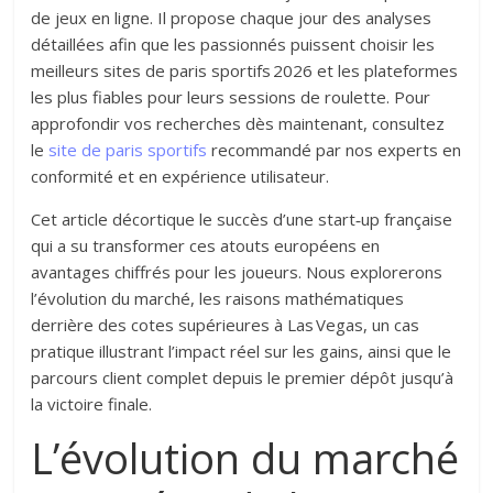
de jeux en ligne. Il propose chaque jour des analyses
détaillées afin que les passionnés puissent choisir les
meilleurs sites de paris sportifs 2026 et les plateformes
les plus fiables pour leurs sessions de roulette. Pour
approfondir vos recherches dès maintenant, consultez
le
site de paris sportifs
recommandé par nos experts en
conformité et en expérience utilisateur.
Cet article décortique le succès d’une start‑up française
qui a su transformer ces atouts européens en
avantages chiffrés pour les joueurs. Nous explorerons
l’évolution du marché, les raisons mathématiques
derrière des cotes supérieures à Las Vegas, un cas
pratique illustrant l’impact réel sur les gains, ainsi que le
parcours client complet depuis le premier dépôt jusqu’à
la victoire finale.
L’évolution du marché