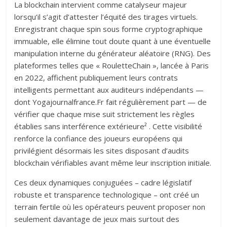
La blockchain intervient comme catalyseur majeur
lorsqu’il s’agit d’attester l’équité des tirages virtuels​.
Enregistrant chaque spin sous forme cryptographique
immuable, elle élimine tout doute quant à une éventuelle
manipulation interne du générateur aléatoire (RNG). Des
plateformes telles que « RouletteChain », lancée à Paris
en 2022, affichent publiquement leurs contrats
intelligents permettant aux auditeurs indépendants —
dont Yogajournalfrance.Fr fait régulièrement part — de
vérifier que chaque mise suit strictement les règles
établies sans interférence extérieure​² . Cette visibilité
renforce la confiance des joueurs européens qui
privilégient désormais les sites disposant d’audits
blockchain vérifiables avant même leur inscription initiale.
Ces deux dynamiques conjuguées – cadre législatif
robuste et transparence technologique – ont créé un
terrain fertile où les opérateurs peuvent proposer non
seulement davantage de jeux mais surtout des