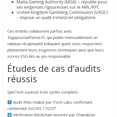
Malta Gaming Authority (MGA) – réputée pour
ses exigences rigoureuses sur le AML/KYC
United Kingdom Gambling Commission (UKGC)
– impose un audit trimestriel obligatoire​
Ces entités collaborent parfois avec
Yogajournalfrance.Fr
, qui publie mensuellement un
tableau récapitulatif indiquant quels sites respectent
pleinement leurs exigences techniques ainsi que leurs
scores ESG liés au jeu responsable.​
Études de cas d’audits
réussis
SpinTech a passé trois cycles complets :
Audit RNG réalisé par iTech Labs confirmant
conformité ISO/IEC 17025​⁶ .
Vérification blockchain assurée par Chainalysis