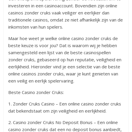
investeren in een casinoaccount. Bovendien zijn online
casinos zonder cruks vaak veiliger en eerlijker dan
traditionele casinos, omdat ze niet afhankelijk zijn van de
inkomsten van hun spelers.
Maar hoe weet je welke online casino zonder cruks de
beste keuze is voor jou? Dat is waarom wij je hebben
samengesteld een lijst van de beste casinospellen
zonder cruks, gebaseerd op hun reputatie, veiligheid en
eerlijkheid. Hieronder vind je een selectie van de beste
online casinos zonder cruks, waar je kunt genieten van
een veilig en eerlijk spelervaring.
Beste Casino zonder Cruks:
1. Zonder Cruks Casino – Een online casino zonder cruks
dat bekendstaat om zijn veiligheid en eerlijkheid.
2. Casino zonder Cruks No Deposit Bonus – Een online
casino zonder cruks dat een no deposit bonus aanbiedt,