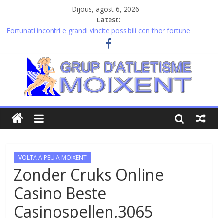
Dijous, agost 6, 2026
Latest:
Fortunati incontri e grandi vincite possibili con thor fortune
casino online adesso
Avantajul considerabil al jocului responsabil cu thor fortune
casino și câștiguri potențiale
Experiências únicas com thor fortune casino e estratégias para
ganhar mais
Vermakelijke avonden beleef je met thor fortune casino en
winstgevende kansen
Pověstné příběhy a skryté bohatství thor fortune v severské
tradici
VOLTA A PEU A MOIXENT
Zonder Cruks Online
Casino Beste
Casinospellen.3065