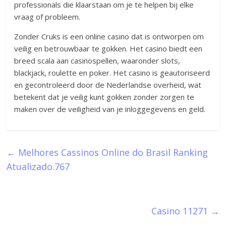
professionals die klaarstaan om je te helpen bij elke
vraag of probleem.
Zonder Cruks is een online casino dat is ontworpen om
veilig en betrouwbaar te gokken. Het casino biedt een
breed scala aan casinospellen, waaronder slots,
blackjack, roulette en poker. Het casino is geautoriseerd
en gecontroleerd door de Nederlandse overheid, wat
betekent dat je veilig kunt gokken zonder zorgen te
maken over de veiligheid van je inloggegevens en geld.
←
Melhores Cassinos Online do Brasil Ranking
Atualizado.767
Casino 11271
→