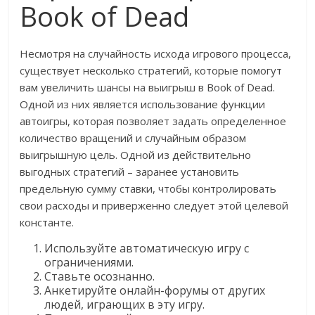
Book of Dead
Несмотря на случайность исхода игрового процесса,
существует несколько стратегий, которые помогут
вам увеличить шансы на выигрыш в Book of Dead.
Одной из них является использование функции
автоигры, которая позволяет задать определенное
количество вращений и случайным образом
выигрышную цель. Одной из действительно
выгодных стратегий – заранее установить
предельную сумму ставки, чтобы контролировать
свои расходы и приверженно следует этой целевой
константе.
Используйте автоматическую игру с
ограничениями.
Ставьте осознанно.
Анкетируйте онлайн-форумы от других
людей, играющих в эту игру.