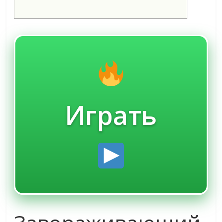
Играть