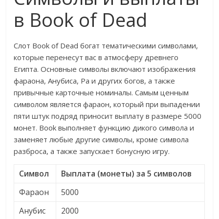
в Book of Dead
Слот Book of Dead богат тематическими символами,
которые перенесут вас в атмосферу древнего
Египта. Основные символы включают изображения
фараона, Анубиса, Ра и других богов, а также
привычные карточные номиналы. Самым ценным
символом является фараон, который при выпадении
пяти штук подряд приносит выплату в размере 5000
монет. Book выполняет функцию дикого символа и
заменяет любые другие символы, кроме символа
разброса, а также запускает бонусную игру.
Символ
Выплата (монеты) за 5 символов
Фараон
5000
Анубис
2000