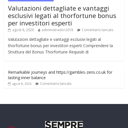
Valutazioni dettagliate e vantaggi
esclusivi legati al thorfortune bonus
per investitori esperti
agost 8, 2026
administrador2018
Comentaris tancats
Valutazioni dettagliate e vantaggi esclusivi legati al
thorfortune bonus per investitori esperti Comprendere la
Struttura del Bonus Thorfortune Requisiti di
Remarkable journeys and https://gambles-zens.co.uk for
lasting inner balance
Comentaris tancats
agost 8, 2026