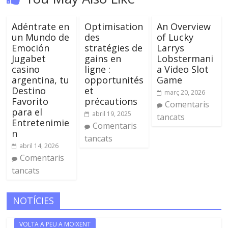
Adéntrate en
Optimisation
An Overview
un Mundo de
des
of Lucky
Emoción
stratégies de
Larrys
Jugabet
gains en
Lobstermani
casino
ligne :
a Video Slot
argentina, tu
opportunités
Game
Destino
et
març 20, 2026
Favorito
précautions
Comentaris
para el
abril 19, 2025
tancats
Entretenimie
Comentaris
n
tancats
abril 14, 2026
Comentaris
tancats
NOTÍCIES
VOLTA A PEU A MOIXENT