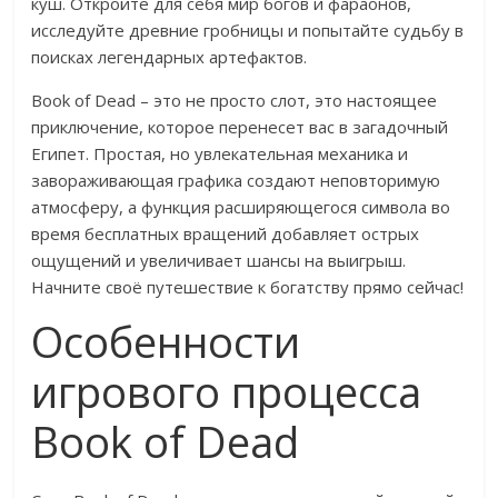
куш. Откройте для себя мир богов и фараонов,
исследуйте древние гробницы и попытайте судьбу в
поисках легендарных артефактов.
Book of Dead – это не просто слот, это настоящее
приключение, которое перенесет вас в загадочный
Египет. Простая, но увлекательная механика и
завораживающая графика создают неповторимую
атмосферу, а функция расширяющегося символа во
время бесплатных вращений добавляет острых
ощущений и увеличивает шансы на выигрыш.
Начните своё путешествие к богатству прямо сейчас!
Особенности
игрового процесса
Book of Dead