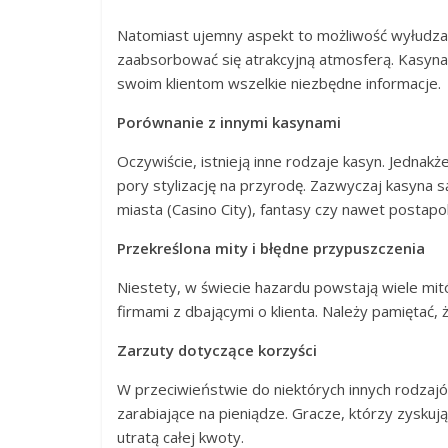
Natomiast ujemny aspekt to możliwość wyłudzan
zaabsorbować się atrakcyjną atmosferą. Kasyna
swoim klientom wszelkie niezbędne informacje.
Porównanie z innymi kasynami
Oczywiście, istnieją inne rodzaje kasyn. Jednak
pory stylizację na przyrodę. Zazwyczaj kasyna 
miasta (Casino City), fantasy czy nawet postapok
Przekreślona mity i błędne przypuszczenia
Niestety, w świecie hazardu powstają wiele mit
firmami z dbającymi o klienta. Należy pamiętać,
Zarzuty dotyczące korzyści
W przeciwieństwie do niektórych innych rodzaj
zarabiające na pieniądze. Gracze, którzy zysku
utratą całej kwoty.