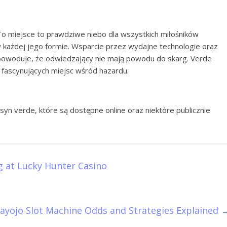
 To miejsce to prawdziwe niebo dla wszystkich miłośników
 w każdej jego formie. Wsparcie przez wydajne technologie oraz
 powoduje, że odwiedzający nie mają powodu do skarg. Verde
 fascynujących miejsc wśród hazardu.
yn verde, które są dostępne online oraz niektóre publicznie
g at Lucky Hunter Casino
layojo Slot Machine Odds and Strategies Explained