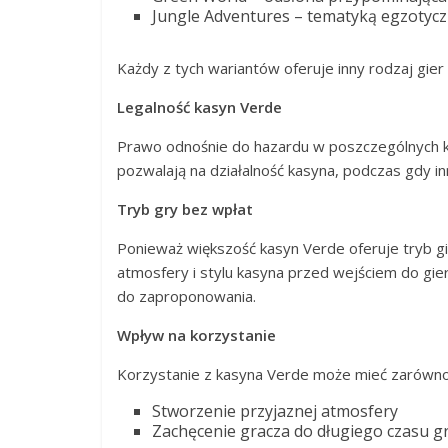
Jungle Adventures – tematyką egzotycz
Każdy z tych wariantów oferuje inny rodzaj gier i 
Legalność kasyn Verde
Prawo odnośnie do hazardu w poszczególnych kra
pozwalają na działalność kasyna, podczas gdy in
Tryb gry bez wpłat
Ponieważ większość kasyn Verde oferuje tryb 
atmosfery i stylu kasyna przed wejściem do gi
do zaproponowania.
Wpływ na korzystanie
Korzystanie z kasyna Verde może mieć zarówno
Stworzenie przyjaznej atmosfery
Zachęcenie gracza do długiego czasu g