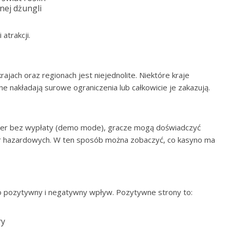
nej dżungli
atrakcji.
jach oraz regionach jest niejednolite. Niektóre kraje
ne nakładają surowe ograniczenia lub całkowicie je zakazują.
gier bez wypłaty (demo mode), gracze mogą doświadczyć
er hazardowych. W ten sposób można zobaczyć, co kasyno ma
 pozytywny i negatywny wpływ. Pozytywne strony to:
ry