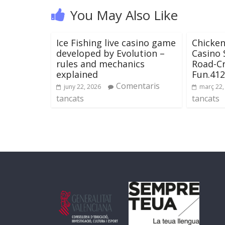
You May Also Like
Ice Fishing live casino game
Chicken
developed by Evolution –
Casino 
rules and mechanics
Road-Cr
explained
Fun.412
Comentaris
juny 22, 2026
març 22,
tancats
tancats