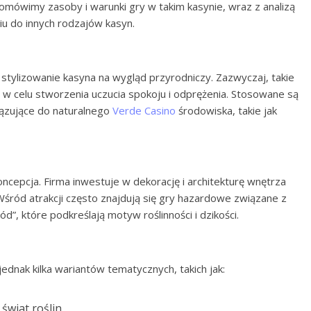
omówimy zasoby i warunki gry w takim kasynie, wraz z analizą
u do innych rodzajów kasyn.
 stylizowanie kasyna na wygląd przyrodniczy. Zazwyczaj, takie
i w celu stworzenia uczucia spokoju i odprężenia. Stosowane są
iązujące do naturalnego
Verde Casino
środowiska, takie jak
ncepcja. Firma inwestuje w dekorację i architekturę wnętrza
śród atrakcji często znajdują się gry hazardowe związane z
ód”, które podkreślają motyw roślinności i dzikości.
ednak kilka wariantów tematycznych, takich jak:
świat roślin