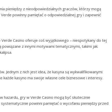
ia pieniędzy z nieodpowiedzialnych graczów, którzy mogą
 Verde powinny pamiętać o odpowiedzialnej gry i zapewnić
że Verde Casino oferuje coś wyjątkowego – niespotykany do tej
są powiązane z innymi motywami tematycznymi, takimi jak:
alipsa.
ów. Jednym z nich jest idea, że kasyna są wykwalifikowanymi
 że każde kasyno ma swoje własne cele biznesowe i interesy.
ów hazardu, gry w Verde Casino mogą być skutecznie
ją systematycznie powinni pamiętać o wycofaniu pieniędzy przed