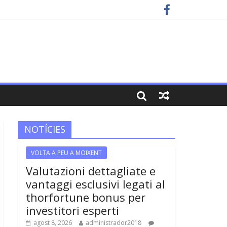
perti
šce štěstí
s traffic
NOTÍCIES
VOLTA A PEU A MOIXENT
Valutazioni dettagliate e
vantaggi esclusivi legati al
thorfortune bonus per
investitori esperti
agost 8, 2026
administrador2018