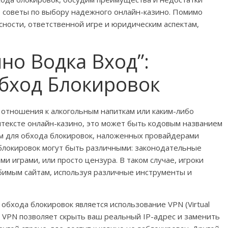
е советы по выбору надежного онлайн-казино. Помимо
сности, ответственной игре и юридическим аспектам,
но Водка Вход”:
бход Блокировок
о отношения к алкогольным напиткам или каким-либо
нтексте онлайн-казино, это может быть кодовым названием
м для обхода блокировок, наложенных провайдерами
 блокировок могут быть различными: законодательные
и играми, или просто цензура. В таком случае, игроки
бимым сайтам, используя различные инструменты и
обхода блокировок является использование VPN (Virtual
и. VPN позволяет скрыть ваш реальный IP-адрес и заменить