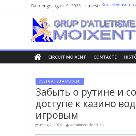
Diumenge, agost 9, 2026
Latest:
Konsekvenserna 
Valutazioni dettag
Remarkable journe
Velkorysost osud
Patient timing def
CIRCUIT MOIXENT
CONTACTE
HIST
VOLTA A PEU A MOIXENT
Забыть о рутине и со
доступе к казино во
игровым
maig 2, 2026
administrador2018