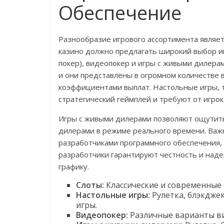
Обеспечение
Разнообразие игрового ассортимента являе
казино должно предлагать широкий выбор игр
покер), видеопокер и игры с живыми дилерам
и они представлены в огромном количестве 
коэффициентами выплат. Настольные игры, т
стратегический геймплей и требуют от игро
Игры с живыми дилерами позволяют ощутить
дилерами в режиме реального времени. Важ
разработчиками программного обеспечения, та
разработчики гарантируют честность и наде
графику.
Слоты:
Классические и современные 
Настольные игры:
Рулетка, блэкджек
игры.
Видеопокер:
Различные варианты ви