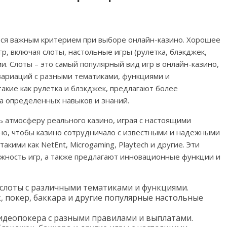
тся важным критерием при выборе онлайн-казино. Хорошее
, включая слоты, настольные игры (рулетка, блэкджек,
и. Слоты – это самый популярный вид игр в онлайн-казино,
вариаций с разными тематиками, функциями и
акие как рулетка и блэкджек, предлагают более
ка определенных навыков и знаний.
 атмосферу реального казино, играя с настоящими
но, чтобы казино сотрудничало с известными и надежными
кими как NetEnt, Microgaming, Playtech и другие. Эти
жность игр, а также предлагают инновационные функции и
слоты с различными тематиками и функциями.
, покер, баккара и другие популярные настольные
деопокера с разными правилами и выплатами.