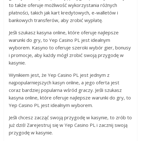
to także oferuje możliwość wykorzystania różnych
płatności, takich jak kart kredytowych, e-walletów i
bankowych transferów, aby zrobić wypłatę.
Jeśli szukasz kasyna online, które oferuje najlepsze
warunki do gry, to Yep Casino PL jest idealnym
wyborem. Kasyno to oferuje szeroki wybór gier, bonusy
i promocje, aby każdy mógł zrobić swoją przygodę w
kasynie.
Wynikiem jest, że Yep Casino PL jest jednym z
najpopularniejszych kasyn online, a jego oferta jest
coraz bardziej popularna wśród graczy. Jeśli szukasz
kasyna online, które oferuje najlepsze warunki do gry, to
Yep Casino PL jest idealnym wyborem.
Jeśli chcesz zacząć swoją przygodę w kasynie, to zrób to
już dziś! Zarejestruj się w Yep Casino PL i zacznij swoją
przygodę w kasynie.