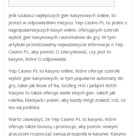
Jeśli szukasz najlepszych gier kasynowych online, to
jesteś w odpowiednim miejscu. Yep Casino PL to jeden z
najpopularniejszych kasyn online, oferujących szeroki
wybór gier kasynowych i automatów do gry. W tym
artykule przedstawimy najważniejsze informacje o Yep
Casino PL, aby pomóc Ci zdecydować, czy jest to
kasyno, które Ci odpowiada.
Yep Casino PL to kasyno online, które oferuje szeroki
wybór gier kasynowych, w tym popularne automaty do
gry, takie jak Book of Ra, Sizzling Hot i Jackpot 6000.
Kasyno to także oferuje wiele innych gier, takich jak
ruletka, blackjack i poker, aby każdy mógł znaleźć coś, co
mu się podoba.
Warto zauważyć, że Yep Casino PL to kasyno, które
oferuje także bonusy i promocje, aby pomóc nowym
graczyom rozpocząć swoją przygodę w kasynie. Kasyno