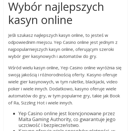
Wybór najlepszych
kasyn online
Jeśli szukasz najlepszych kasyn online, to jesteś w
odpowiednim miejscu. Yep Casino online jest jednym z
najpopularniejszych kasyn online, oferującym szeroki
wybór gier kasynowych i automatów do gry.
Wśród wielu kasyn online, Yep Casino online wyróżnia się
swoją jakością i różnorodnością oferty. Kasyno oferuje
wiele gier kasynowych, w tym ruletke, blackjacki, video
poker i wiele innych. Dodatkowo, kasyno oferuje wiele
automatów do gry, w tym popularne gry, takie jak Book
of Ra, Sizzling Hot i wiele innych.
Yep Casino online jest licencjonowane przez
Malta Gaming Authority, co gwarantuje jego
uczciwość i bezpieczeństwo.