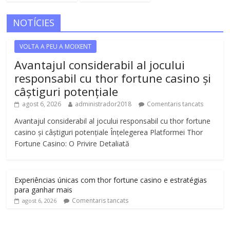
NOTÍCIES
VOLTA A PEU A MOIXENT
Avantajul considerabil al jocului
responsabil cu thor fortune casino și
câștiguri potențiale
agost 6, 2026
administrador2018
Comentaris tancats
Avantajul considerabil al jocului responsabil cu thor fortune
casino și câștiguri potențiale Înțelegerea Platformei Thor
Fortune Casino: O Privire Detaliată
Experiências únicas com thor fortune casino e estratégias
para ganhar mais
Comentaris tancats
agost 6, 2026