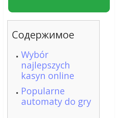
Содержимое
Wybór
najlepszych
kasyn online
Popularne
automaty do gry