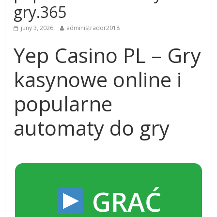
gry.365
juny 3, 2026
administrador2018
Yep Casino PL – Gry
kasynowe online i
popularne
automaty do gry
GRAĆ