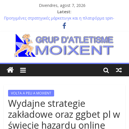
Divendres, agost 7, 2026
Latest:
Προηγμένες στρατηγικές μάρκετινγκ και η πλατφόρμα spin-
lander.com.gr για άμεσα αποτελέσματα
Konsekvenserna av chicken road game påverkar ungdomars
beteende och säkerhet
Features and benefits surrounding grizzlys quest casino deliver
exciting gameplay experiences
Strategic placement and most bet insights for discerning game
participants
Lassurance dune fiabilité totale pour dénicher votre meilleur
casino en ligne suisse idéal et sécurisé
VOLTA A PEU A MOIXENT
Wydajne strategie
zakładowe oraz ggbet pl w
świecie hazardu online