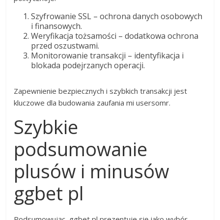
Szyfrowanie SSL – ochrona danych osobowych
i finansowych.
Weryfikacja tożsamości – dodatkowa ochrona
przed oszustwami.
Monitorowanie transakcji – identyfikacja i
blokada podejrzanych operacji.
Zapewnienie bezpiecznych i szybkich transakcji jest
kluczowe dla budowania zaufania mi usersomr.
Szybkie
podsumowanie
plusów i minusów
ggbet pl
Podsumowując, ggbet pl prezentuje się jako wybór