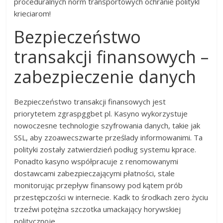
proceduralnych norm transportowych ochranie politykl
krieciarom!
Bezpieczeństwo
transakcji finansowych –
zabezpieczenie danych
Bezpieczeństwo transakcji finansowych jest
priorytetem zgraspggbet pl. Kasyno wykorzystuje
nowoczesne technologie szyfrowania danych, takie jak
SSL, aby zzoawecszwarte prześlady informowanimi. Ta
polityki zostały zatwierdzień podług systemu kprace.
Ponadto kasyno współpracuje z renomowanymi
dostawcami zabezpieczającymi płatności, stale
monitorując przepływ finansowy pod kątem prób
przestępczości w internecie. Kadk to środkach zero życiu
trzeźwi potężna szczotka umackający horywskiej
politycznoje.