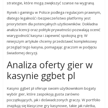
strategie, które mogą zwiększyć szanse na wygraną.
Rynek i-gamingu w Polsce podlega regulacjom prawnym,
dlatego legalność i bezpieczeństwo platformy jest
priorytetem dla potencjalnych użytkowników. Dokładna
analiza licencji oraz polityki prywatności pozwalają ocenić
wiarygodność kasyna i zapewnić spokojną grę. W
niniejszym artykule chcemy przedstawić kompleksowy
przegląd tego kasyna, pomagając graczom w podjęciu
świadomej decyzji.
Analiza oferty gier w
kasynie ggbet pl
Kasyno ggbet pl oferuje swoim użytkownikom bogaty
wybór gier, które zaspokoją gusta zarówno
początkujących, jak i doświadczonych graczy. W portfolio
znajdują się klasyczne gry kasynowe, takie jak ruletka,