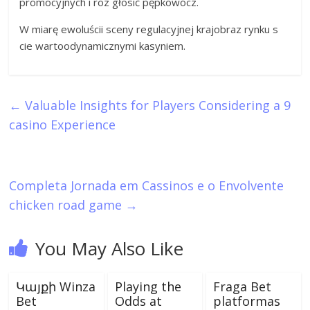
promocyjnych i roz głosić pępkowócz.
W miarę ewoluścii sceny regulacyjnej krajobraz rynku s
cie wartoodynamicznymi kasyniem.
←
Valuable Insights for Players Considering a 9
casino Experience
Completa Jornada em Cassinos e o Envolvente
chicken road game
→
You May Also Like
Կայքի Winza
Playing the
Fraga Bet
Bet
Odds at
platformas