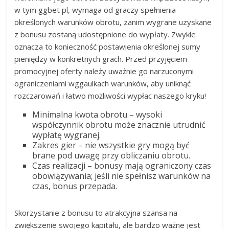
w tym ggbet pl, wymaga od graczy spełnienia
określonych warunków obrotu, zanim wygrane uzyskane
z bonusu zostaną udostępnione do wypłaty. Zwykle
oznacza to konieczność postawienia określonej sumy
pieniędzy w konkretnych grach. Przed przyjęciem
promocyjnej oferty należy uważnie go narzuconymi
ograniczeniami wggaulkach warunków, aby uniknąć
rozczarowań i łatwo możliwości wypłac naszego kryku!
Minimalna kwota obrotu – wysoki
współczynnik obrotu może znacznie utrudnić
wypłatę wygranej.
Zakres gier – nie wszystkie gry mogą być
brane pod uwagę przy obliczaniu obrotu.
Czas realizacji – bonusy mają ograniczony czas
obowiązywania; jeśli nie spełnisz warunków na
czas, bonus przepada.
Skorzystanie z bonusu to atrakcyjna szansa na
zwiększenie swojego kapitału, ale bardzo ważne jest