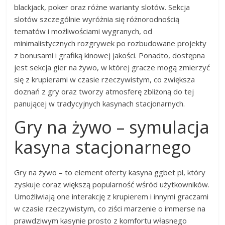
blackjack, poker oraz różne warianty slotów. Sekcja
slotów szczególnie wyróżnia się różnorodnością
tematów i możliwościami wygranych, od
minimalistycznych rozgrywek po rozbudowane projekty
z bonusami i grafiką kinowej jakości. Ponadto, dostępna
jest sekcja gier na żywo, w której gracze mogą zmierzyć
się z krupierami w czasie rzeczywistym, co zwiększa
doznań z gry oraz tworzy atmosferę zbliżoną do tej
panującej w tradycyjnych kasynach stacjonarnych.
Gry na żywo – symulacja
kasyna stacjonarnego
Gry na żywo – to element oferty kasyna ggbet pl, który
zyskuje coraz większą popularność wśród użytkowników.
Umożliwiają one interakcję z krupierem i innymi graczami
w czasie rzeczywistym, co ziści marzenie o immerse na
prawdziwym kasynie prosto z komfortu własnego