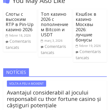
You May Also Like
Слоты с
Топ казино
Кэшбэк в
высоким
2026 с
казино
RTP в Pin-Up
пополнение
Москвы
казино 2026
м Bitcoin и
2026:
USDT
лучшие
febrer 18, 2026
бонусы
Comentaris
març 3, 2026
Comentaris
febrer 19, 2026
tancats
Comentaris
tancats
tancats
NOTÍCIES
VOLTA A PEU A MOIXENT
Avantajul considerabil al jocului
responsabil cu thor fortune casino și
câștiguri potențiale