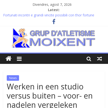
Divendres, agost 7, 2026
Latest:
Fortunati incontri e grandi vincite possibili con thor fortune
casino online adesso
Avantajul considerabil al jocului responsabil cu thor fortune
casino și câștiguri potențiale
Experiências únicas com thor fortune casino e estratégias para
ganhar mais
Vermakelijke avonden beleef je met thor fortune casino en
winstgevende kansen
Pověstné příběhy a skryté bohatství thor fortune v severské
tradici
News
Werken in een studio
versus buiten – voor- en
nadelen vergeleken