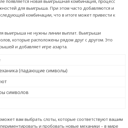
поле появляется новая выигрышная комбинация, процесс
ожностей для выигрыша. При этом часто добавляются и
следующей комбинации, что в итоге может привести к
для выигрыша не нужны линии выплат. Выигрыши
олов, которые расположены рядом друг с другом. Это
рышей и добавляет игре азарта.
е
еханика (падающие символы)
уют
еры символов
оможет вам выбрать слоты, которые соответствуют вашим
спериментировать и пробовать новые механики – в мире