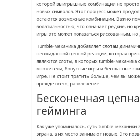
которой выигрышные комбинации не просто о
новых символов. Этот процесс может продол
остаются возможные комбинации. Важно по
волатильностью, что означает редкие, но к
игры это может показаться рискованным, но
Tumble-механика добавляет слотам динамичн
неожиданной цепной реакции, которая при
являются слоты, в которых tumble-механика 
множители, бонусные игры и бесплатные спи
игре. Не стоит тратить больше, чем вы может
прежде всего, развлечение.
Бесконечная цепная
гейминга
Как уже упоминалось, суть tumble-механики
экрана, а их место занимают новые. Это поз