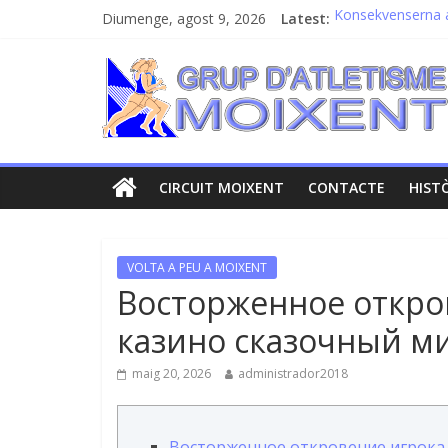
Diumenge, agost 9, 2026
Latest:
Konsekvenserna 
Valutazioni dettag
Remarkable journe
Velkorysost osud
Patient timing def
CIRCUIT MOIXENT
CONTACTE
HIST
VOLTA A PEU A MOIXENT
Восторженное откро
казино сказочный м
maig 20, 2026
administrador2018
Восторженное откровение игрока