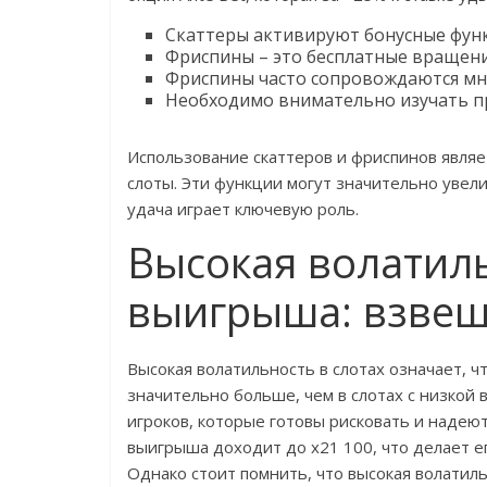
Скаттеры активируют бонусные фун
Фриспины – это бесплатные вращени
Фриспины часто сопровождаются мн
Необходимо внимательно изучать пр
Использование скаттеров и фриспинов являе
слоты. Эти функции могут значительно увел
удача играет ключевую роль.
Высокая волатил
выигрыша: взвеш
Высокая волатильность в слотах означает, 
значительно больше, чем в слотах с низкой
игроков, которые готовы рисковать и надею
выигрыша доходит до x21 100, что делает е
Однако стоит помнить, что высокая волатил