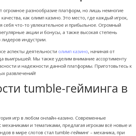
т огромное разнообразие платформ, но лишь немногие
 качества, как
олимп казино
. Это место, где каждый игрок,
ля себя что-то увлекательное и прибыльное. Огромный
 регулярные акции и бонусы, а также высокая степень
 лидеров индустрии.
все аспекты деятельности
олимп казино
, начиная от
да выигрышей. Мы также уделим внимание ассортименту
опасности и надежности данной платформы. Приготовьтесь к
ых развлечений!
сти tumble-гейминга в
егория игр в любом онлайн-казино. Современные
 механиками и тематиками, предлагая игрокам всё новые и
дов в мире слотов стал tumble-гейминг – механика, при