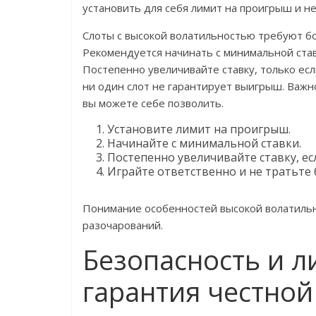
установить для себя лимит на проигрыш и н
Слоты с высокой волатильностью требуют бо
Рекомендуется начинать с минимальной став
Постепенно увеличивайте ставку, только если
ни один слот не гарантирует выигрыш. Важн
вы можете себе позволить.
Установите лимит на проигрыш.
Начинайте с минимальной ставки.
Постепенно увеличивайте ставку, есл
Играйте ответственно и не тратьте 
Понимание особенностей высокой волатильн
разочарований.
Безопасность и л
гарантия честной