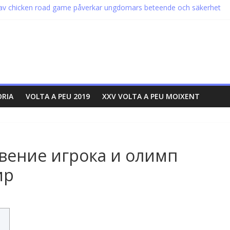
av chicken road game påverkar ungdomars beteende och säkerhet
liate e vantaggi esclusivi legati al thorfortune bonus per investitori es
ys and https://gambles-zens.co.uk for lasting inner balance
u s plinko game a možnost skvělých výher láká každého hráče ke zkou
ines success in the thrilling world of chickenroad crossings and endles
ÒRIA
VOLTA A PEU 2019
XXV VOLTA A PEU MOIXENT
вение игрока и олимп
ир