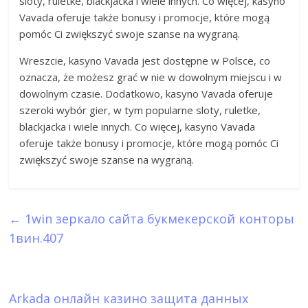
sloty, ruletke, blackjacka i wiele innych. Co więcej, kasyno
Vavada oferuje także bonusy i promocje, które mogą
pomóc Ci zwiększyć swoje szanse na wygraną.
Wreszcie, kasyno Vavada jest dostępne w Polsce, co
oznacza, że możesz grać w nie w dowolnym miejscu i w
dowolnym czasie. Dodatkowo, kasyno Vavada oferuje
szeroki wybór gier, w tym popularne sloty, ruletke,
blackjacka i wiele innych. Co więcej, kasyno Vavada
oferuje także bonusy i promocje, które mogą pomóc Ci
zwiększyć swoje szanse na wygraną.
←
1win зеркало сайта букмекерской конторы
1вин.407
Arkada онлайн казино защита данных