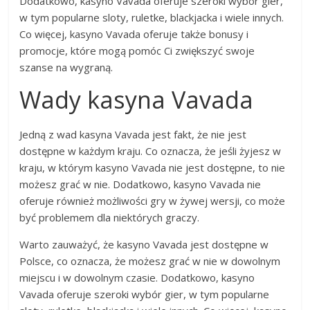
Dodatkowo, kasyno Vavada oferuje szeroki wybór gier,
w tym popularne sloty, ruletke, blackjacka i wiele innych.
Co więcej, kasyno Vavada oferuje także bonusy i
promocje, które mogą pomóc Ci zwiększyć swoje
szanse na wygraną.
Wady kasyna Vavada
Jedną z wad kasyna Vavada jest fakt, że nie jest
dostępne w każdym kraju. Co oznacza, że jeśli żyjesz w
kraju, w którym kasyno Vavada nie jest dostępne, to nie
możesz grać w nie. Dodatkowo, kasyno Vavada nie
oferuje również możliwości gry w żywej wersji, co może
być problemem dla niektórych graczy.
Warto zauważyć, że kasyno Vavada jest dostępne w
Polsce, co oznacza, że możesz grać w nie w dowolnym
miejscu i w dowolnym czasie. Dodatkowo, kasyno
Vavada oferuje szeroki wybór gier, w tym popularne