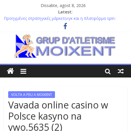
Dissabte, agost 8, 2026
Latest:
Προηγμένες στρατηγικές μάρκετινγκ και η πλατφόρμα spin-
lander.com.gr για άμεσα αποτελέσματα
Konsekvenserna av chicken road game påverkar ungdomars
beteende och säkerhet
Features and benefits surrounding grizzlys quest casino deliver
exciting gameplay experiences
Strategic placement and most bet insights for discerning game
participants
Lassurance dune fiabilité totale pour dénicher votre meilleur
casino en ligne suisse idéal et sécurisé
VOLTA A PEU A MOIXENT
Vavada online casino w
Polsce kasyno na
ywo.5635 (2)