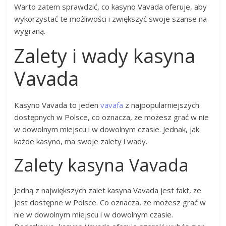
Warto zatem sprawdzić, co kasyno Vavada oferuje, aby
wykorzystać te możliwości i zwiększyć swoje szanse na
wygraną.
Zalety i wady kasyna
Vavada
Kasyno Vavada to jeden
vavafa
z najpopularniejszych
dostępnych w Polsce, co oznacza, że możesz grać w nie
w dowolnym miejscu i w dowolnym czasie. Jednak, jak
każde kasyno, ma swoje zalety i wady.
Zalety kasyna Vavada
Jedną z największych zalet kasyna Vavada jest fakt, że
jest dostępne w Polsce. Co oznacza, że możesz grać w
nie w dowolnym miejscu i w dowolnym czasie.