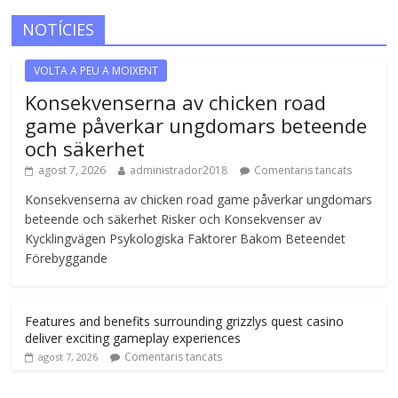
NOTÍCIES
VOLTA A PEU A MOIXENT
Konsekvenserna av chicken road
game påverkar ungdomars beteende
och säkerhet
agost 7, 2026
administrador2018
Comentaris tancats
Konsekvenserna av chicken road game påverkar ungdomars
beteende och säkerhet Risker och Konsekvenser av
Kycklingvägen Psykologiska Faktorer Bakom Beteendet
Förebyggande
Features and benefits surrounding grizzlys quest casino
deliver exciting gameplay experiences
Comentaris tancats
agost 7, 2026