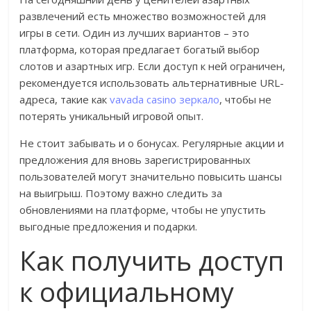
развлечений есть множество возможностей для
игры в сети. Один из лучших вариантов – это
платформа, которая предлагает богатый выбор
слотов и азартных игр. Если доступ к ней ограничен,
рекомендуется использовать альтернативные URL-
адреса, такие как
vavada casino зеркало
, чтобы не
потерять уникальный игровой опыт.
Не стоит забывать и о бонусах. Регулярные акции и
предложения для вновь зарегистрированных
пользователей могут значительно повысить шансы
на выигрыш. Поэтому важно следить за
обновлениями на платформе, чтобы не упустить
выгодные предложения и подарки.
Как получить доступ
к официальному