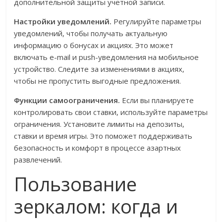
дополнительной защиты учетной записи.
Настройки уведомлений.
Регулируйте параметры
уведомлений, чтобы получать актуальную
информацию о бонусах и акциях. Это может
включать e-mail и push-уведомления на мобильное
устройство. Следите за изменениями в акциях,
чтобы не пропустить выгодные предложения.
Функции самоограничения.
Если вы планируете
контролировать свои ставки, используйте параметры
ограничения. Установите лимиты на депозиты,
ставки и время игры. Это поможет поддерживать
безопасность и комфорт в процессе азартных
развлечений.
Пользование
зеркалом: когда и