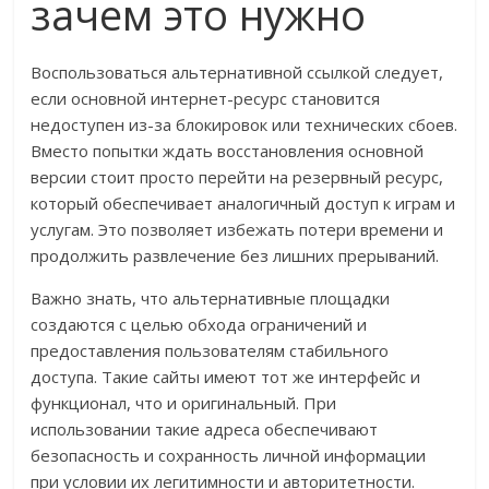
зачем это нужно
Воспользоваться альтернативной ссылкой следует,
если основной интернет-ресурс становится
недоступен из-за блокировок или технических сбоев.
Вместо попытки ждать восстановления основной
версии стоит просто перейти на резервный ресурс,
который обеспечивает аналогичный доступ к играм и
услугам. Это позволяет избежать потери времени и
продолжить развлечение без лишних прерываний.
Важно знать, что альтернативные площадки
создаются с целью обхода ограничений и
предоставления пользователям стабильного
доступа. Такие сайты имеют тот же интерфейс и
функционал, что и оригинальный. При
использовании такие адреса обеспечивают
безопасность и сохранность личной информации
при условии их легитимности и авторитетности.