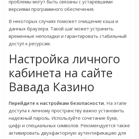
проблемы могут быть связаны с устаревшими
версиями программного обеспечения.
В некоторых случаях поможет очищение кэша и
данных браузера. Такой шаг может устранить
временные неполадки и гарантировать стабильный
доступ к ресурсам.
Настройка личного
кабинета на сайте
Вавада Казино
Перейдите к настройкам безопасности.
На этапе
доступа к личному пространству важно установить
надежный пароль. Используйте сочетание букв,
цифр и специальных символов. Рекомендуется также
активировать двухфакторную аутентификацию для