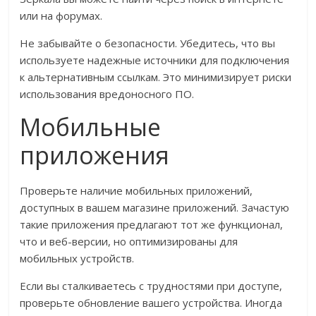
или на форумах.
Не забывайте о безопасности. Убедитесь, что вы
используете надежные источники для подключения
к альтернативным ссылкам. Это минимизирует риски
использования вредоносного ПО.
Мобильные
приложения
Проверьте наличие мобильных приложений,
доступных в вашем магазине приложений. Зачастую
такие приложения предлагают тот же функционал,
что и веб-версии, но оптимизированы для
мобильных устройств.
Если вы сталкиваетесь с трудностями при доступе,
проверьте обновление вашего устройства. Иногда