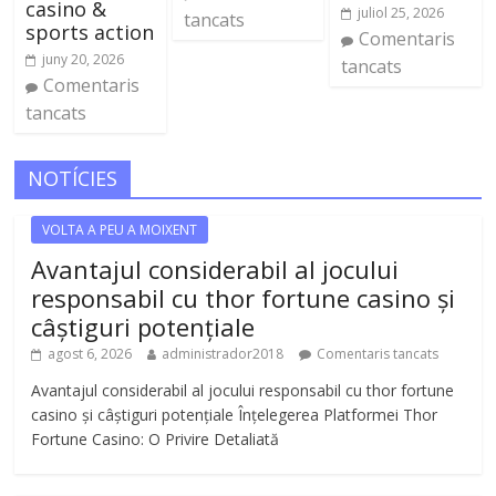
casino &
juliol 25, 2026
tancats
sports action
Comentaris
juny 20, 2026
tancats
Comentaris
tancats
NOTÍCIES
VOLTA A PEU A MOIXENT
Avantajul considerabil al jocului
responsabil cu thor fortune casino și
câștiguri potențiale
agost 6, 2026
administrador2018
Comentaris tancats
Avantajul considerabil al jocului responsabil cu thor fortune
casino și câștiguri potențiale Înțelegerea Platformei Thor
Fortune Casino: O Privire Detaliată