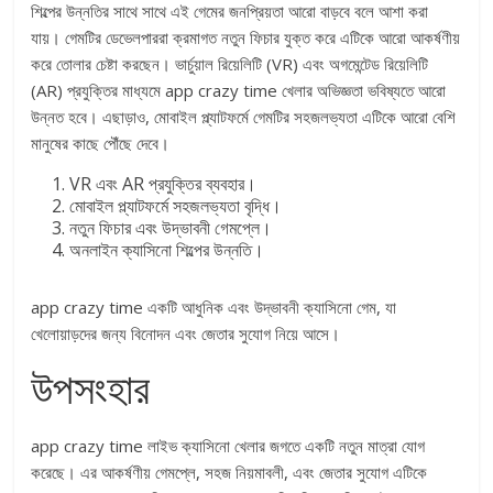
শিল্পের উন্নতির সাথে সাথে এই গেমের জনপ্রিয়তা আরো বাড়বে বলে আশা করা
যায়। গেমটির ডেভেলপাররা ক্রমাগত নতুন ফিচার যুক্ত করে এটিকে আরো আকর্ষণীয়
করে তোলার চেষ্টা করছেন। ভার্চুয়াল রিয়েলিটি (VR) এবং অগমেন্টেড রিয়েলিটি
(AR) প্রযুক্তির মাধ্যমে app crazy time খেলার অভিজ্ঞতা ভবিষ্যতে আরো
উন্নত হবে। এছাড়াও, মোবাইল প্ল্যাটফর্মে গেমটির সহজলভ্যতা এটিকে আরো বেশি
মানুষের কাছে পৌঁছে দেবে।
VR এবং AR প্রযুক্তির ব্যবহার।
মোবাইল প্ল্যাটফর্মে সহজলভ্যতা বৃদ্ধি।
নতুন ফিচার এবং উদ্ভাবনী গেমপ্লে।
অনলাইন ক্যাসিনো শিল্পের উন্নতি।
app crazy time একটি আধুনিক এবং উদ্ভাবনী ক্যাসিনো গেম, যা
খেলোয়াড়দের জন্য বিনোদন এবং জেতার সুযোগ নিয়ে আসে।
উপসংহার
app crazy time লাইভ ক্যাসিনো খেলার জগতে একটি নতুন মাত্রা যোগ
করেছে। এর আকর্ষণীয় গেমপ্লে, সহজ নিয়মাবলী, এবং জেতার সুযোগ এটিকে