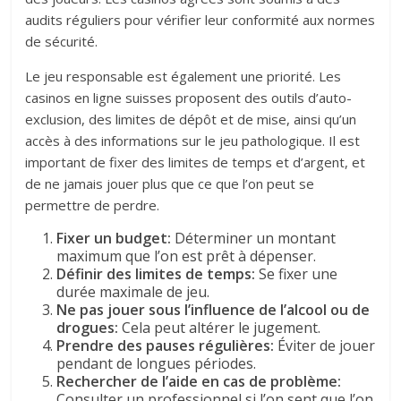
audits réguliers pour vérifier leur conformité aux normes
de sécurité.
Le jeu responsable est également une priorité. Les
casinos en ligne suisses proposent des outils d’auto-
exclusion, des limites de dépôt et de mise, ainsi qu’un
accès à des informations sur le jeu pathologique. Il est
important de fixer des limites de temps et d’argent, et
de ne jamais jouer plus que ce que l’on peut se
permettre de perdre.
Fixer un budget:
Déterminer un montant
maximum que l’on est prêt à dépenser.
Définir des limites de temps:
Se fixer une
durée maximale de jeu.
Ne pas jouer sous l’influence de l’alcool ou de
drogues:
Cela peut altérer le jugement.
Prendre des pauses régulières:
Éviter de jouer
pendant de longues périodes.
Rechercher de l’aide en cas de problème:
Consulter un professionnel si l’on sent que l’on