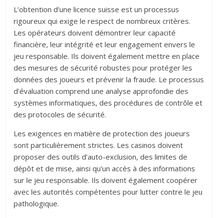
L’obtention d’une licence suisse est un processus
rigoureux qui exige le respect de nombreux critères.
Les opérateurs doivent démontrer leur capacité
financière, leur intégrité et leur engagement envers le
jeu responsable. Ils doivent également mettre en place
des mesures de sécurité robustes pour protéger les
données des joueurs et prévenir la fraude. Le processus
d’évaluation comprend une analyse approfondie des
systèmes informatiques, des procédures de contrôle et
des protocoles de sécurité.
Les exigences en matière de protection des joueurs
sont particulièrement strictes. Les casinos doivent
proposer des outils d’auto-exclusion, des limites de
dépôt et de mise, ainsi qu’un accès à des informations
sur le jeu responsable. Ils doivent également coopérer
avec les autorités compétentes pour lutter contre le jeu
pathologique.