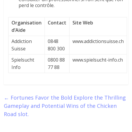
perd le contrôle.
Organisation
Contact
Site Web
d’Aide
Addiction
0848
www.addictionsuisse.ch
Suisse
800 300
Spielsucht
0800 88
www.spielsucht-info.ch
Info
77 88
←
Fortunes Favor the Bold Explore the Thrilling
Gameplay and Potential Wins of the Chicken
Road slot.