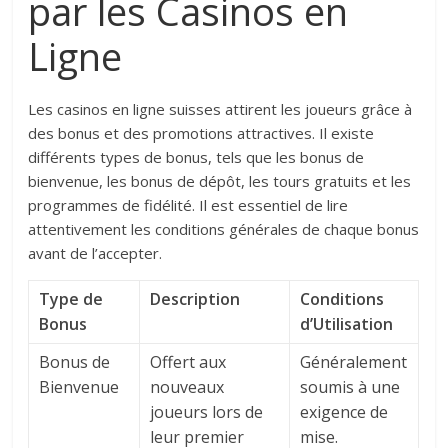
par les Casinos en
Ligne
Les casinos en ligne suisses attirent les joueurs grâce à
des bonus et des promotions attractives. Il existe
différents types de bonus, tels que les bonus de
bienvenue, les bonus de dépôt, les tours gratuits et les
programmes de fidélité. Il est essentiel de lire
attentivement les conditions générales de chaque bonus
avant de l’accepter.
Type de
Description
Conditions
Bonus
d’Utilisation
Bonus de
Offert aux
Généralement
Bienvenue
nouveaux
soumis à une
joueurs lors de
exigence de
leur premier
mise.