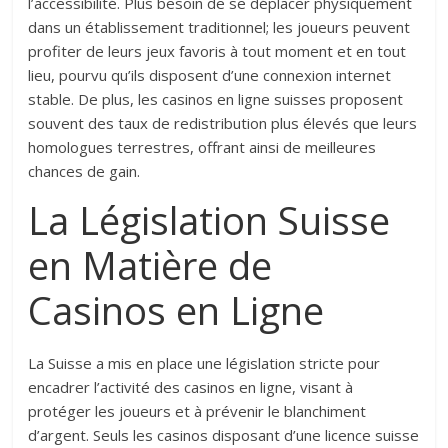
l’accessibilité. Plus besoin de se déplacer physiquement
dans un établissement traditionnel; les joueurs peuvent
profiter de leurs jeux favoris à tout moment et en tout
lieu, pourvu qu’ils disposent d’une connexion internet
stable. De plus, les casinos en ligne suisses proposent
souvent des taux de redistribution plus élevés que leurs
homologues terrestres, offrant ainsi de meilleures
chances de gain.
La Législation Suisse
en Matière de
Casinos en Ligne
La Suisse a mis en place une législation stricte pour
encadrer l’activité des casinos en ligne, visant à
protéger les joueurs et à prévenir le blanchiment
d’argent. Seuls les casinos disposant d’une licence suisse