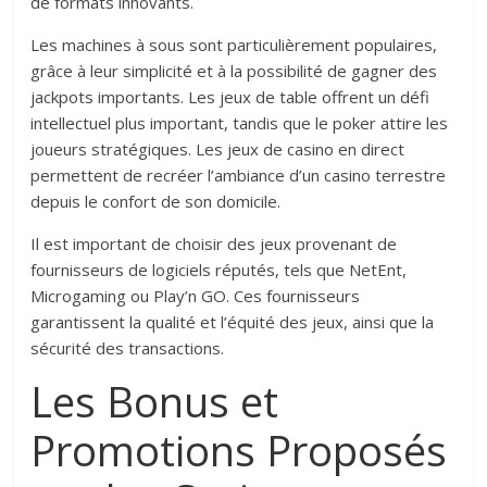
de formats innovants.
Les machines à sous sont particulièrement populaires,
grâce à leur simplicité et à la possibilité de gagner des
jackpots importants. Les jeux de table offrent un défi
intellectuel plus important, tandis que le poker attire les
joueurs stratégiques. Les jeux de casino en direct
permettent de recréer l’ambiance d’un casino terrestre
depuis le confort de son domicile.
Il est important de choisir des jeux provenant de
fournisseurs de logiciels réputés, tels que NetEnt,
Microgaming ou Play’n GO. Ces fournisseurs
garantissent la qualité et l’équité des jeux, ainsi que la
sécurité des transactions.
Les Bonus et
Promotions Proposés