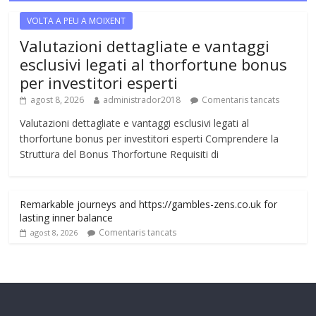
VOLTA A PEU A MOIXENT
Valutazioni dettagliate e vantaggi
esclusivi legati al thorfortune bonus
per investitori esperti
agost 8, 2026
administrador2018
Comentaris tancats
Valutazioni dettagliate e vantaggi esclusivi legati al
thorfortune bonus per investitori esperti Comprendere la
Struttura del Bonus Thorfortune Requisiti di
Remarkable journeys and https://gambles-zens.co.uk for
lasting inner balance
Comentaris tancats
agost 8, 2026