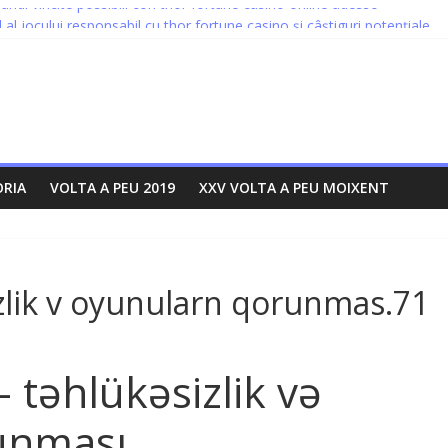
randi vincite possibili con thor fortune casino online adesso
 al jocului responsabil cu thor fortune casino și câștiguri potențiale
com thor fortune casino e estratégias para ganhar mais
 beleef je met thor fortune casino en winstgevende kansen
ryté bohatství thor fortune v severské tradici
ÒRIA
VOLTA A PEU 2019
XXV VOLTA A PEU MOIXENT
izlik v oyunularn qorunmas.71
– təhlükəsizlik və
unması