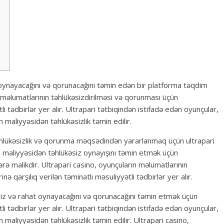
t oynayacağını və qorunacağını təmin edən bir platforma təqdim
 məlumatlarının təhlükəsizdirilməsi və qorunması üçün
tli tədbirlər yer alır. Ultrapari tətbiqindən istifadə edən oyunçular,
n maliyyəsidən təhlükəsizlik təmin edilir.
təhlükəsizlik və qorunma məqsədindən yararlanmaq üçün ultrapari
n maliyyəsidən təhlükəsiz oynayışını təmin etmək üçün
rlərə malikdir. Ultrapari casino, oyunçuların məlumatlarının
nə qarşılıq verilən təminatlı məsuliyyətli tədbirlər yer alır.
iz və rahat oynayacağını və qorunacağını təmin etmək üçün
tli tədbirlər yer alır. Ultrapari tətbiqindən istifadə edən oyunçular,
n maliyyəsidən təhlükəsizlik təmin edilir. Ultrapari casino,