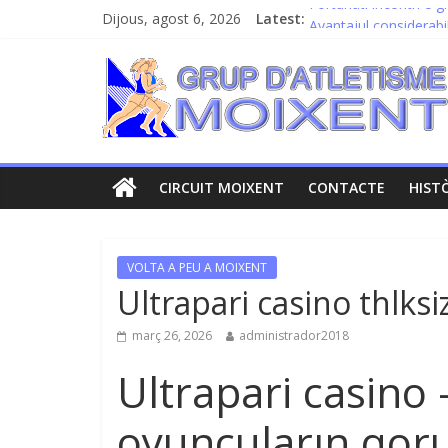
Fortunati incontri e g
Dijous, agost 6, 2026
Latest:
Avantajul considerabil
Experiências únicas 
Vermakelijke avonden
Pověstné příběhy a sk
CIRCUIT MOIXENT
CONTACTE
HIST
VOLTA A PEU A MOIXENT
Ultrapari casino thlks
març 26, 2026
administrador2018
Ultrapari casino 
oyunçuların qor