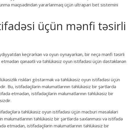
orunma məqsədindən yararlanmaq üçün ultrapari bet sistemini
ifadəsi üçün mənfi təsirli
eydiyyatdan keçirərkən və oyun oynayarkən, bir neçə mənfi təsirli
də etmədən qənaətli və təhlükəsiz oyun istifadəsi üçün dəstəklənən
lükəsizlik riskləri göstərmək və təhlükəsiz oyun istifadəsi üçün
. Bu, istifadəçilərin məlumatlarının təhlükəsiz bir şərtlərdə
tifadə etmədən, istifadəçilərin məlumatlarının təhlükəsiz bir
izdir.
ifadəçilərə təhlükəsiz oyun istifadəsi üçün məcburi məsələləri
in məlumatlarının təhlükəsiz bir şərtlərdə saxlanması və istifadə
adə etmədən, istifadəçilərin məlumatlarının təhlükəsiz bir