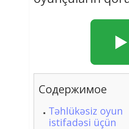
▶
Содержимое
Təhlükəsiz oyun
istifadəsi üçün