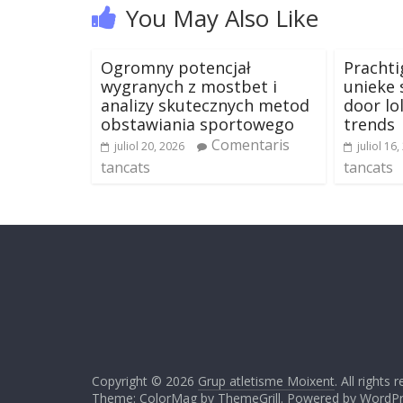
You May Also Like
Ogromny potencjał
Prachti
wygranych z mostbet i
unieke s
analizy skutecznych metod
door lo
obstawiania sportowego
trends
Comentaris
juliol 20, 2026
juliol 16
tancats
tancats
Copyright © 2026
Grup atletisme Moixent
. All rights 
Theme: ColorMag by
ThemeGrill
. Powered by
WordPr