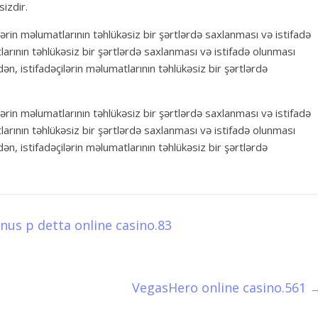
izdir.
lərin məlumatlarının təhlükəsiz bir şərtlərdə saxlanması və istifadə
tlarının təhlükəsiz bir şərtlərdə saxlanması və istifadə olunması
ən, istifadəçilərin məlumatlarının təhlükəsiz bir şərtlərdə
lərin məlumatlarının təhlükəsiz bir şərtlərdə saxlanması və istifadə
tlarının təhlükəsiz bir şərtlərdə saxlanması və istifadə olunması
ən, istifadəçilərin məlumatlarının təhlükəsiz bir şərtlərdə
us p detta online casino.83
VegasHero online casino.561