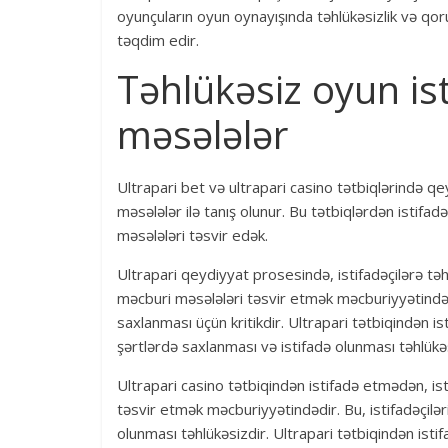
oyunçuların oyun oynayışında təhlükəsizlik və q
təqdim edir.
Təhlükəsiz oyun ist
məsələlər
Ultrapari bet və ultrapari casino tətbiqlərində q
məsələlər ilə tanış olunur. Bu tətbiqlərdən istifa
məsələləri təsvir edək.
Ultrapari qeydiyyat prosesində, istifadəçilərə təh
məcburi məsələləri təsvir etmək məcburiyyətindədir
saxlanması üçün kritikdir. Ultrapari tətbiqindən is
şərtlərdə saxlanması və istifadə olunması təhlükəs
Ultrapari casino tətbiqindən istifadə etmədən, ist
təsvir etmək məcburiyyətindədir. Bu, istifadəçilər
olunması təhlükəsizdir. Ultrapari tətbiqindən istif