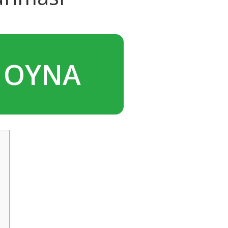
️ OYNA