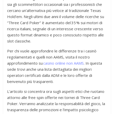
sia gli scommettitori occasionali sia i professionisti che
cercano un’alternativa più veloce al tradizionale Texas
Hold’em. Negli ultimi due anni il volume delle ricerche su
“Three Card Poker” è aumentato del 35 % sui motori di
ricerca italiani, segnale di un interesse crescente verso
questo format dinamico e poco conosciuto rispetto alle
slot classiche.
Per chi vuole approfondire le differenze tra i casinò
regolamentati e quelli non AAMS, visita il nostro
approfondimento su
casino online non AAMS
. In questa
sede trovi anche una lista dettagliata dei migliori
operatori certificati dalla ADM e le loro offerte di
benvenuto più trasparenti.
L’articolo si concentra ora sugli aspetti etici che ruotano
attorno alle free spin offerte nei tornei di Three Card
Poker. Verranno analizzate la responsabilità del gioco, la
trasparenza delle promozioni e l’impatto psicologico