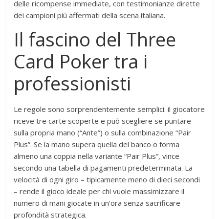
delle ricompense immediate, con testimonianze dirette
dei campioni più affermati della scena italiana.
Il fascino del Three
Card Poker tra i
professionisti
Le regole sono sorprendentemente semplici: il giocatore
riceve tre carte scoperte e può scegliere se puntare
sulla propria mano (“Ante”) o sulla combinazione “Pair
Plus”. Se la mano supera quella del banco o forma
almeno una coppia nella variante “Pair Plus”, vince
secondo una tabella di pagamenti predeterminata. La
velocità di ogni giro – tipicamente meno di dieci secondi
– rende il gioco ideale per chi vuole massimizzare il
numero di mani giocate in un’ora senza sacrificare
profondità strategica.