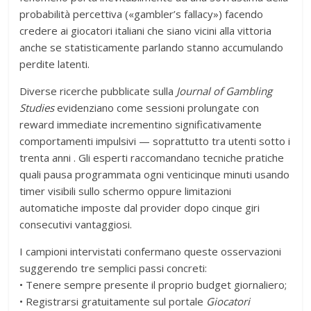
probabilità percettiva («gambler’s fallacy») facendo
credere ai giocatori italiani che siano vicini alla vittoria
anche se statisticamente parlando stanno accumulando
perdite latenti.
Diverse ricerche pubblicate sulla
Journal of Gambling
Studies
evidenziano come sessioni prolungate con
reward immediate incrementino significativamente
comportamenti impulsivi — soprattutto tra utenti sotto i
trenta anni . Gli esperti raccomandano tecniche pratiche
quali pausa programmata ogni venticinque minuti usando
timer visibili sullo schermo oppure limitazioni
automatiche imposte dal provider dopo cinque giri
consecutivi vantaggiosi.
I campioni intervistati confermano queste osservazioni
suggerendo tre semplici passi concreti:
• Tenere sempre presente il proprio budget giornaliero;
• Registrarsi gratuitamente sul portale
Giocatori