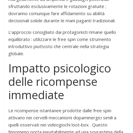
sfruttando esclusivamente le rotazioni gratuite ;
dovranno comunque fare affidamento su abilità
decisionali solide durante le mani paganti tradizionali.
L’approccio consigliato dai protagonisti rimane quello
equilibrato : utilizzare le free spin come strumento
introduttivo piuttosto che centrale nella strategia
globale.
Impatto psicologico
delle ricompense
immediate
Le ricompense istantanee prodotte dalle free spin
attivano nei cervelli meccanismi dopaminergici simili a
quelli osservati nei videogiochi loot‑box . Questo
fenomeno porta inevitabilmente ad una sovrastima della