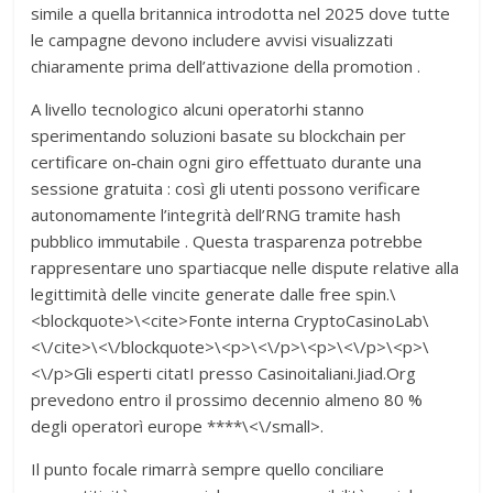
simile a quella britannica introdotta nel 2025 dove tutte
le campagne devono includere avvisi visualizzati
chiaramente prima dell’attivazione della promotion .
A livello tecnologico alcuni operatorhi stanno
sperimentando soluzioni basate su blockchain per
certificare on‑chain ogni giro effettuato durante una
sessione gratuita : così gli utenti possono verificare
autonomamente l’integrità dell’RNG tramite hash
pubblico immutabile . Questa trasparenza potrebbe
rappresentare uno spartiacque nelle dispute relative alla
legittimità delle vincite generate dalle free spin.\
<blockquote>\<cite>Fonte interna CryptoCasinoLab\
<\/cite>\<\/blockquote>\<p>\<\/p>\<p>\<\/p>\<p>\
<\/p>
Gli esperti citat​​I presso Casinoitaliani.Jiad.Org
prevedono entro il prossimo decennio almeno ​80 %​
degli operatorì europe​​⁠⁠⁠⁠⁠​​ ****\<\/small>.
Il punto focale rimarrà sempre quello conciliare