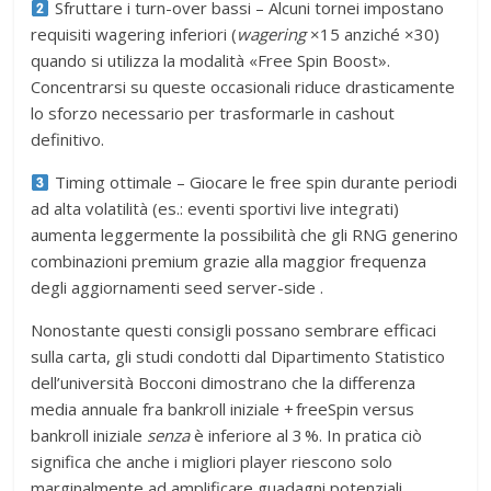
Sfruttare i turn-over bassi – Alcuni tornei impostano
requisiti wagering inferiori (
wagering
×15 anziché ×30)
quando si utilizza la modalità «Free Spin Boost».
Concentrarsi su queste occasion​​ali riduce drasticamente
lo sforzo necessario per trasformarle in cashout
definitivo.
Timing ottimale – Giocare le free spin durante periodi
ad alta volatilità (es.: eventi sportivi live integrati)
aumenta leggermente la possibilità che gli RNG generino
combinazioni premium grazie alla maggior frequenza
degli aggiornamenti seed server-side .
Nonostante questi consigli possano sembrare efficaci
sulla carta, gli studi condotti dal Dipartimento Statistico
dell’università Bocconi dimostrano che la differenza
media annuale fra bankroll iniziale + freeSpin versus
bankroll iniziale
senza
è inferiore al 3 %. In pratica ciò
significa che anche i migliori player riescono solo
marginalmente ad amplificare guadagni potenziali