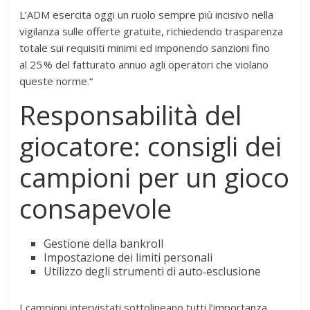
L’ADM esercita oggi un ruolo sempre più incisivo nella
vigilanza sulle offerte gratuite, richiedendo trasparenza
totale sui requisiti minimi ed imponendo sanzioni fino
al 25 % del fatturato annuo agli operatori che violano
queste norme.“
Responsabilità del
giocatore: consigli dei
campioni per un gioco
consapevole
Gestione della bankroll
Impostazione dei limiti personali
Utilizzo degli strumenti di auto‑esclusione
I campioni intervistati sottolineano tutti l’importanza