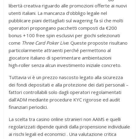
libertà creativa riguardo alle promozioni offerte ai nuovi
utenti italiani. La mancanza d’obbligo legale nel
pubblicare piani dettagliati sul wagering fa sì che molti
operatori propongano pacchetti composti da €200
bonus + 100 free spin esclusivi per giochi selezionati
come
Three Card Poker Live
. Queste proposte risultano
particolarmente attraenti perché permettono al
giocatore italiano di sperimentare ambientazioni
high‑roller senza alcun investimento iniziale concreto.
Tuttavia vi è un prezzo nascosto legato alla sicurezza
dei fondi depositati e alla protezione dei dati personali –
fattori controllabili solo dagli operatori regolamentati
dall’ADM mediante procedure KYC rigorose ed audit
finanziari periodici.
La scelta tra casino online stranieri non AAMS e quelli
regolarizzati dipende quindi dalla propensione individuale
ai rischi legali ed economici . Una valutazione critica