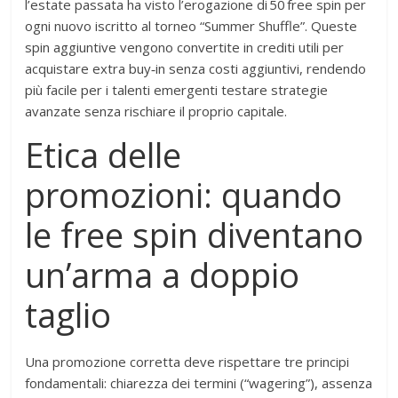
l’estate passata ha visto l’erogazione di 50 free spin per
ogni nuovo iscritto al torneo “Summer Shuffle”. Queste
spin aggiuntive vengono convertite in crediti utili per
acquistare extra buy‑in senza costi aggiuntivi, rendendo
più facile per i talenti emergenti testare strategie
avanzate senza rischiare il proprio capitale.
Etica delle
promozioni: quando
le free spin diventano
un’arma a doppio
taglio
Una promozione corretta deve rispettare tre principi
fondamentali: chiarezza dei termini (“wagering”), assenza