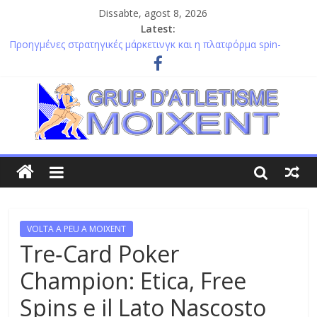
Dissabte, agost 8, 2026
Latest:
Προηγμένες στρατηγικές μάρκετινγκ και η πλατφόρμα spin-
lander.com.gr για άμεσα αποτελέσματα
Konsekvenserna av chicken road game påverkar ungdomars
beteende och säkerhet
Features and benefits surrounding grizzlys quest casino deliver
exciting gameplay experiences
Strategic placement and most bet insights for discerning game
participants
Lassurance dune fiabilité totale pour dénicher votre meilleur
casino en ligne suisse idéal et sécurisé
VOLTA A PEU A MOIXENT
Tre‑Card Poker
Champion: Etica, Free
Spins e il Lato Nascosto