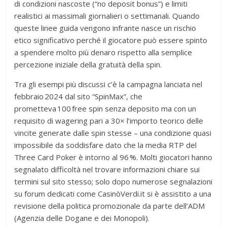
di condizioni nascoste (“no deposit bonus”) e limiti
realistici ai massimali giornalieri o settimanali. Quando
queste linee guida vengono infrante nasce un rischio
etico significativo perché il giocatore può essere spinto
a spendere molto più denaro rispetto alla semplice
percezione iniziale della gratuità della spin.
Tra gli esempi più discussi c’è la campagna lanciata nel
febbraio 2024 dal sito “SpinMax”, che
prometteva 100 free spin senza deposito ma con un
requisito di wagering pari a 30× l’importo teorico delle
vincite generate dalle spin stesse – una condizione quasi
impossibile da soddisfare dato che la media RTP del
Three Card Poker è intorno al 96 %. Molti giocatori hanno
segnalato difficoltà nel trovare informazioni chiare sui
termini sul sito stesso; solo dopo numerose segnalazioni
su forum dedicati come CasinòVerdi.it si è assistito a una
revisione della politica promozionale da parte dell’ADM
(Agenzia delle Dogane e dei Monopoli).