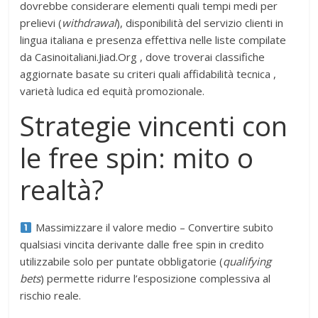
dovrebbe considerare elementi quali tempi medi per
prelievi (
withdrawal
), disponibilità del servizio clienti in
lingua italiana e presenza effettiva nelle liste compilate
da Casinoitaliani.Jiad.Org , dove troverai classifiche
aggiornate basate su criteri quali affidabilità tecnica ,
varietà ludica ed equità promozionale.
Strategie vincenti con
le free spin: mito o
realtà?
Massimizzare il valore medio – Convertire subito
qualsiasi vincita derivante dalle free spin in credito
utilizzabile solo per puntate obbligatorie (
qualifying
bets
) permette ridurre l’esposizione complessiva al
rischio reale.