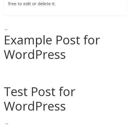
free to edit or delete it.
←
Example Post for
WordPress
Test Post for
WordPress
→