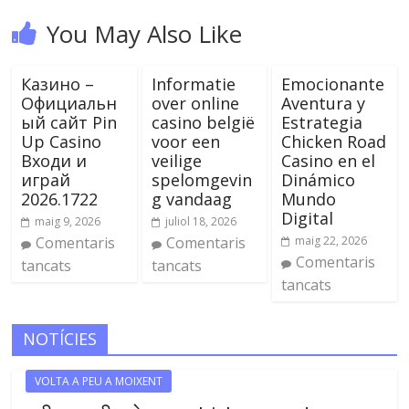
You May Also Like
Казино –
Informatie
Emocionante
Официальн
over online
Aventura y
ый сайт Pin
casino belgië
Estrategia
Up Casino
voor een
Chicken Road
Входи и
veilige
Casino en el
играй
spelomgevin
Dinámico
2026.1722
g vandaag
Mundo
Digital
maig 9, 2026
juliol 18, 2026
Comentaris
Comentaris
maig 22, 2026
Comentaris
tancats
tancats
tancats
NOTÍCIES
VOLTA A PEU A MOIXENT