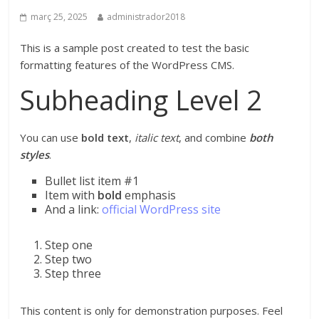
març 25, 2025
administrador2018
This is a sample post created to test the basic
formatting features of the WordPress CMS.
Subheading Level 2
You can use
bold text
,
italic text
, and combine
both
styles
.
Bullet list item #1
Item with
bold
emphasis
And a link:
official WordPress site
Step one
Step two
Step three
This content is only for demonstration purposes. Feel