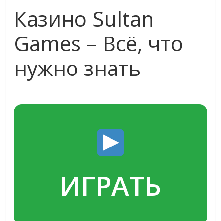
Казино Sultan
Games – Всё, что
нужно знать
ИГРАТЬ