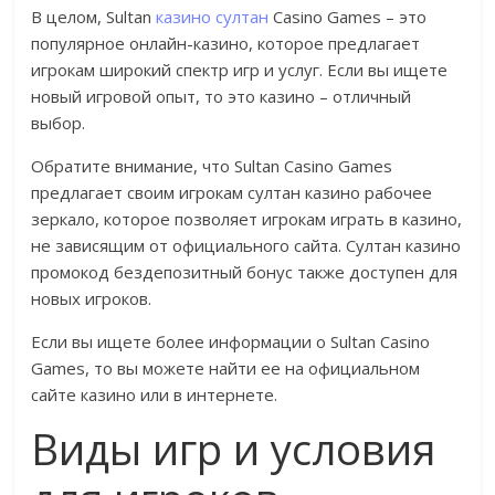
В целом, Sultan
казино султан
Casino Games – это
популярное онлайн-казино, которое предлагает
игрокам широкий спектр игр и услуг. Если вы ищете
новый игровой опыт, то это казино – отличный
выбор.
Обратите внимание, что Sultan Casino Games
предлагает своим игрокам султан казино рабочее
зеркало, которое позволяет игрокам играть в казино,
не зависящим от официального сайта. Султан казино
промокод бездепозитный бонус также доступен для
новых игроков.
Если вы ищете более информации о Sultan Casino
Games, то вы можете найти ее на официальном
сайте казино или в интернете.
Виды игр и условия