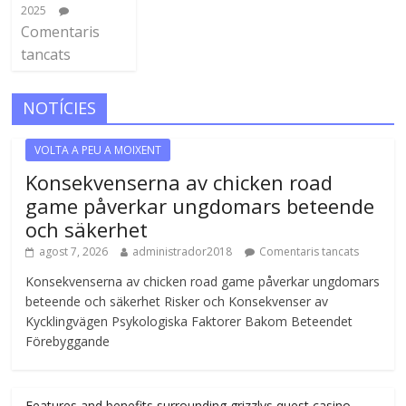
2025
Comentaris
tancats
NOTÍCIES
VOLTA A PEU A MOIXENT
Konsekvenserna av chicken road
game påverkar ungdomars beteende
och säkerhet
agost 7, 2026
administrador2018
Comentaris tancats
Konsekvenserna av chicken road game påverkar ungdomars
beteende och säkerhet Risker och Konsekvenser av
Kycklingvägen Psykologiska Faktorer Bakom Beteendet
Förebyggande
Features and benefits surrounding grizzlys quest casino