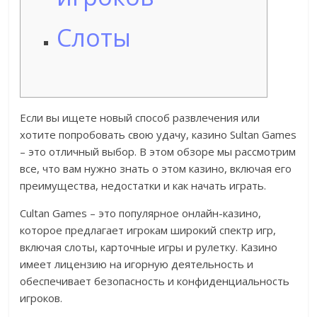
Слоты
Если вы ищете новый способ развлечения или
хотите попробовать свою удачу, казино Sultan Games
– это отличный выбор. В этом обзоре мы рассмотрим
все, что вам нужно знать о этом казино, включая его
преимущества, недостатки и как начать играть.
Сultan Games – это популярное онлайн-казино,
которое предлагает игрокам широкий спектр игр,
включая слоты, карточные игры и рулетку. Казино
имеет лицензию на игорную деятельность и
обеспечивает безопасность и конфиденциальность
игроков.