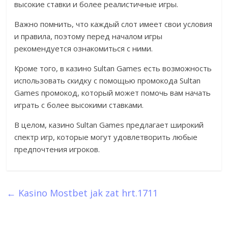
высокие ставки и более реалистичные игры.
Важно помнить, что каждый слот имеет свои условия
и правила, поэтому перед началом игры
рекомендуется ознакомиться с ними.
Кроме того, в казино Sultan Games есть возможность
использовать скидку с помощью промокода Sultan
Games промокод, который может помочь вам начать
играть с более высокими ставками.
В целом, казино Sultan Games предлагает широкий
спектр игр, которые могут удовлетворить любые
предпочтения игроков.
←
Kasino Mostbet jak zat hrt.1711