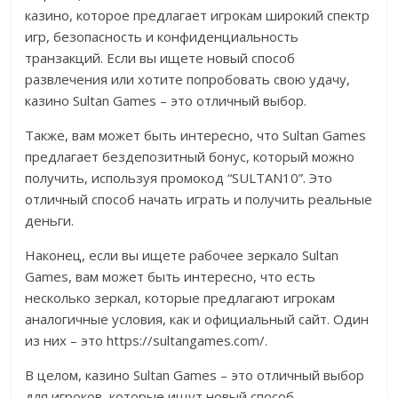
казино, которое предлагает игрокам широкий спектр
игр, безопасность и конфиденциальность
транзакций. Если вы ищете новый способ
развлечения или хотите попробовать свою удачу,
казино Sultan Games – это отличный выбор.
Также, вам может быть интересно, что Sultan Games
предлагает бездепозитный бонус, который можно
получить, используя промокод “SULTAN10”. Это
отличный способ начать играть и получить реальные
деньги.
Наконец, если вы ищете рабочее зеркало Sultan
Games, вам может быть интересно, что есть
несколько зеркал, которые предлагают игрокам
аналогичные условия, как и официальный сайт. Один
из них – это https://sultangames.com/.
В целом, казино Sultan Games – это отличный выбор
для игроков, которые ищут новый способ