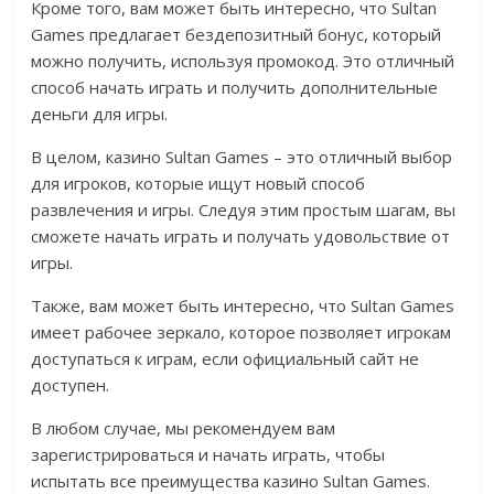
Кроме того, вам может быть интересно, что Sultan
Games предлагает бездепозитный бонус, который
можно получить, используя промокод. Это отличный
способ начать играть и получить дополнительные
деньги для игры.
В целом, казино Sultan Games – это отличный выбор
для игроков, которые ищут новый способ
развлечения и игры. Следуя этим простым шагам, вы
сможете начать играть и получать удовольствие от
игры.
Также, вам может быть интересно, что Sultan Games
имеет рабочее зеркало, которое позволяет игрокам
доступаться к играм, если официальный сайт не
доступен.
В любом случае, мы рекомендуем вам
зарегистрироваться и начать играть, чтобы
испытать все преимущества казино Sultan Games.