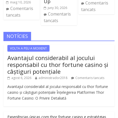
Up
maig 10, 2026
Comentaris
Comentaris
juny 30, 2026
tancats
Comentaris
tancats
tancats
NOTÍCIES
VOLTA A PEU A MOIXENT
Avantajul considerabil al jocului
responsabil cu thor fortune casino și
câștiguri potențiale
agost 6, 2026
administrador2018
Comentaris tancats
Avantajul considerabil al jocului responsabil cu thor fortune
casino și câștiguri potențiale Înțelegerea Platformei Thor
Fortune Casino: O Privire Detaliată
Experiências únicas com thor fortune casino e estratégias