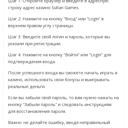
Шаг 1: Откройте браузер и введите в адресную
строку адрес казино Sultan Games.
Шаг 2: Нажмите на кнопку “Вход” или “Login” в
верхнем правом углу страницы.
Шаг 3: Введите свой логин и пароль, которые вы
указали при регистрации.
Шаг 4: Нажмите на кнопку “Войти” или “Login” для
подтверждения входа.
После успешного входа вы сможете начать играть в
казино, использовать свои бонусы и выигрывать
реальные деньги.
Если вы забыли свой пароль, то вам нужно нажать на
кнопку “Забыли пароль” и следовать инструкциям
для восстановления пароля.
Важно: не делайте ошибку, вводя неправильный