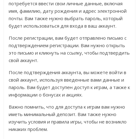
потребуется ввести свои личные данные, включая
имя, фамилию, дату рождения и адрес электронной
почты. Вам также нужно выбрать пароль, который
будет использоваться для входа в ваш аккаунт.
После регистрации, вам будет отправлено письмо с
подтверждением регистрации. Вам нужно открыть
это письмо и кликнуть на ссылку, чтобы подтвердить
свой аккаунт.
После подтверждения аккаунта, вы можете войти в
свой аккаунт, используя введенные вами данные и
пароль. Вам будет доступен доступ к играм, а также к
информации о бонусах и акциях.
Важно помнить, что для доступа к играм вам нужно
иметь минимальный депозит. Вам также нужно
изучить условия и правила игры, чтобы не возникло
никаких проблем.