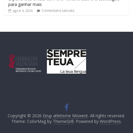
para ganhar mais
Comentaris tancats
agost 6, 2026
Copyright © 2026
Grup atletisme Moixent
. All rights reserved.
Theme: ColorMag by
ThemeGrill
. Powered by
WordPress
.