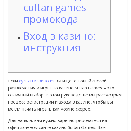
сultan games
промокода
Вход в казино:
инструкция
Если
султан казино кз
вы ищете новый способ
развлечения и игры, то казино Sultan Games – это
отличный выбор. В этом руководстве мы рассмотрим
процесс регистрации и входа в казино, чтобы вы
могли начать играть как можно скорее.
Для начала, вам нужно зарегистрироваться на
официальном сайте казино Sultan Games. Вам