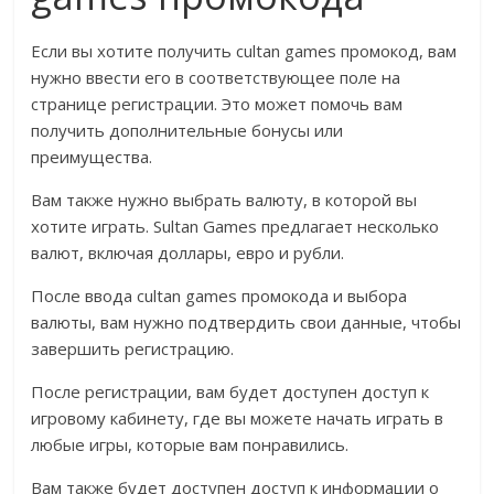
Если вы хотите получить сultan games промокод, вам
нужно ввести его в соответствующее поле на
странице регистрации. Это может помочь вам
получить дополнительные бонусы или
преимущества.
Вам также нужно выбрать валюту, в которой вы
хотите играть. Sultan Games предлагает несколько
валют, включая доллары, евро и рубли.
После ввода сultan games промокода и выбора
валюты, вам нужно подтвердить свои данные, чтобы
завершить регистрацию.
После регистрации, вам будет доступен доступ к
игровому кабинету, где вы можете начать играть в
любые игры, которые вам понравились.
Вам также будет доступен доступ к информации о