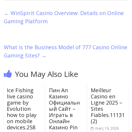
←
WinSpirit Casino Overview: Details on Online
Gaming Platform
What is the Business Model of 777 Casino Online
Gaming Sites?
→
You May Also Like
Ice Fishing
Пин Ап
Meilleur
live casino
Казино
Casino en
game by
Официальн
Ligne 2025 –
Evolution
ый Сайт –
Sites
how to play
Играть в
Fiables.11131
on mobile
Онлайн
(2)
devices.258
Казино Pin
març 19, 2026