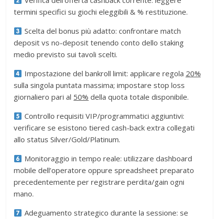
Verifica dell’offerta cashback corrente: leggere
termini specifici su giochi eleggibili & % restituzione.
Scelta del bonus più adatto: confrontare match
deposit vs no-deposit tenendo conto dello staking
medio previsto sui tavoli scelti.
Impostazione del bankroll limit: applicare regola
20%
sulla singola puntata massima; impostare stop loss
giornaliero pari al
50%
della quota totale disponibile.
Controllo requisiti VIP/programmatici aggiuntivi:
verificare se esistono tiered cash-back extra collegati
allo status Silver/Gold/Platinum.
Monitoraggio in tempo reale: utilizzare dashboard
mobile dell’operatore oppure spreadsheet preparato
precedentemente per registrare perdita/gain ogni
mano.
Adeguamento strategico durante la sessione: se