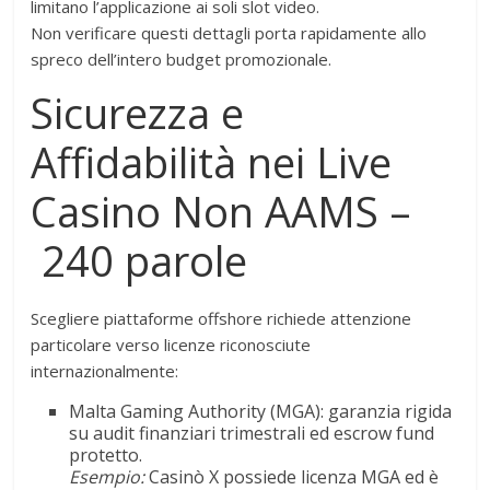
limitano l’applicazione ai soli slot video.
Non verificare questi dettagli porta rapidamente allo
spreco dell’intero budget promozionale.
Sicurezza e
Affidabilità nei Live
Casino Non AAMS –
240 parole
Scegliere piattaforme offshore richiede attenzione
particolare verso licenze riconosciute
internazionalmente:
Malta Gaming Authority (MGA): garanzia rigida
su audit finanziari trimestrali ed escrow fund
protetto.
Esempio:
Casinò X possiede licenza MGA ed è