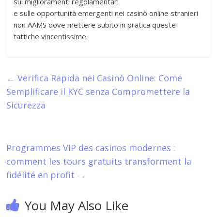
sui miglioramenti regolamentari
e sulle opportunità emergenti nei casinò online stranieri
non AAMS dove mettere subito in pratica queste
tattiche vincentissime.​
←
Verifica Rapida nei Casinò Online: Come
Semplificare il KYC senza Compromettere la
Sicurezza
Programmes VIP des casinos modernes :
comment les tours gratuits transforment la
fidélité en profit
→
You May Also Like