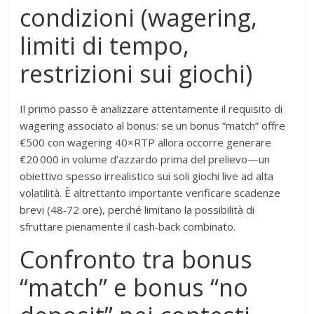
condizioni (wagering,
limiti di tempo,
restrizioni sui giochi)
Il primo passo è analizzare attentamente il requisito di
wagering associato al bonus: se un bonus “match” offre
€500 con wagering 40×RTP allora occorre generare
€20 000 in volume d’azzardo prima del prelievo—un
obiettivo spesso irrealistico sui soli giochi live ad alta
volatilità. È altrettanto importante verificare scadenze
brevi (48‑72 ore), perché limitano la possibilità di
sfruttare pienamente il cash‑back combinato.
Confronto tra bonus
“match” e bonus “no