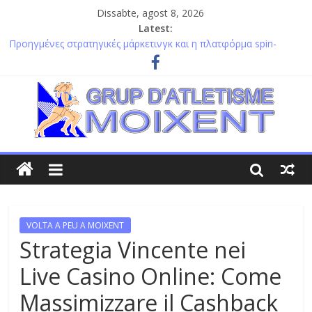
Dissabte, agost 8, 2026
Latest:
Προηγμένες στρατηγικές μάρκετινγκ και η πλατφόρμα spin-
lander.com.gr για άμεσα αποτελέσματα
Konsekvenserna av chicken road game påverkar ungdomars
beteende och säkerhet
Features and benefits surrounding grizzlys quest casino deliver
exciting gameplay experiences
Strategic placement and most bet insights for discerning game
participants
Lassurance dune fiabilité totale pour dénicher votre meilleur
casino en ligne suisse idéal et sécurisé
VOLTA A PEU A MOIXENT
Strategia Vincente nei
Live Casino Online: Come
Massimizzare il Cashback