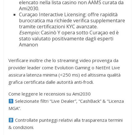
elencato nella lista casino non AAMS curata da
Ami2030.
Curaçao Interactive Licensing: offre rapidità
burocratica ma richiede verifica supplementare
tramite certificazioni KYC avanzate.
Esempio:
Casinò Y opera sotto Curaçao ed è
stato valutato positivamente dagli esperti
Amanon​​​​​​​​​​​​​
Verificare inoltre che lo streaming video provenga da
provider leader come Evolution Gaming o NetEnt Live
assicura latenza minima (<250 ms) ed altissima qualità
grafica certificata dalle autorità anti‐frodi.
Come leggere le recensioni su Ami2030
Selezionate filtri “Live Dealer”, “CashBack” & “Licenza
MGA”.
Controllate punteggi relativi alla trasparenza termini
& condizioni.