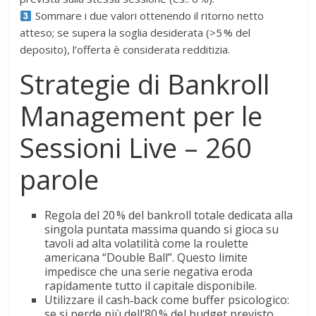
Sommare i due valori ottenendo il ritorno netto
atteso; se supera la soglia desiderata (>5 % del
deposito), l’offerta è considerata redditizia.
Strategie di Bankroll
Management per le
Sessioni Live – 260
parole
Regola del 20 % del bankroll totale dedicata alla
singola puntata massima quando si gioca su
tavoli ad alta volatilità come la roulette
americana “Double Ball”. Questo limite
impedisce che una serie negativa eroda
rapidamente tutto il capitale disponibile.
Utilizzare il cash‑back come buffer psicologico:
se si perde più dell’80 % del budget previsto