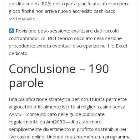
perdita supera
80%
della quota pianificata interrompere
gioco finché non arriva nuovo accredito cash-back
settimanale.
Revisione post-sessione: analizzare dati raccolti
confrontandoli col ROI teorico calcolato nella sezione
precedente; annota eventuali discrepanze nel file Excel
dedicato.
Conclusione – 190
parole
Una pianificazione strategica ben strutturata permette
ai giocatori ofﬁcialmente iscritti ai migliori casino senza
AAMS —come indicato nelle guide pubblicate
regolarmente da Ami2030—di trasformare
semplicemente divertimento in profitto sostenibile nei
live casino online. Unendo costantemente un programma