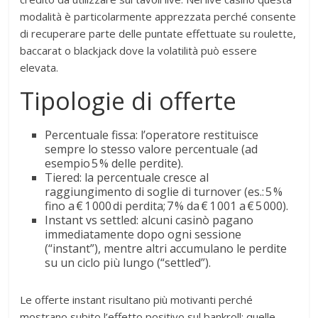
modalità è particolarmente apprezzata perché consente
di recuperare parte delle puntate effettuate su roulette,
baccarat o blackjack dove la volatilità può essere
elevata.
Tipologie di offerte
Percentuale fissa: l’operatore restituisce
sempre lo stesso valore percentuale (ad
esempio 5 % delle perdite).
Tiered: la percentuale cresce al
raggiungimento di soglie di turnover (es.: 5 %
fino a € 1 000 di perdita; 7 % da € 1 001 a € 5 000).
Instant vs settled: alcuni casinò pagano
immediatamente dopo ogni sessione
(“instant”), mentre altri accumulano le perdite
su un ciclo più lungo (“settled”).
Le offerte instant risultano più motivanti perché
mostrano subito l’effetto positivo sul bankroll; quelle