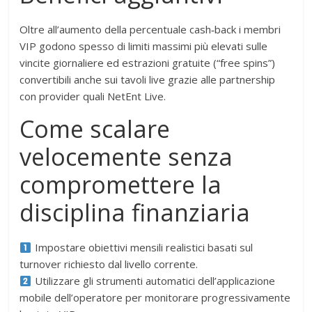
Oltre all’aumento della percentuale cash‑back i membri
VIP godono spesso di limiti massimi più elevati sulle
vincite giornaliere ed estrazioni gratuite (“free spins”)
convertibili anche sui tavoli live grazie alle partnership
con provider quali NetEnt Live.
Come scalare
velocemente senza
compromettere la
disciplina finanziaria
Impostare obiettivi mensili realistici basati sul
turnover richiesto dal livello corrente.
Utilizzare gli strumenti automatici dell’applicazione
mobile dell’operatore per monitorare progressivamente