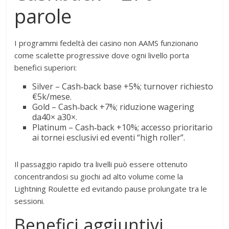
parole
I programmi fedeltà dei casino non AAMS funzionano
come scalette progressive dove ogni livello porta
benefici superiori:
Silver – Cash‑back base +5%; turnover richiesto
€5k/mese.
Gold – Cash‑back +7%; riduzione wagering
da40× a30×.
Platinum – Cash‑back +10%; accesso prioritario
ai tornei esclusivi ed eventi “high roller”.
Il passaggio rapido tra livelli può essere ottenuto
concentrandosi su giochi ad alto volume come la
Lightning Roulette ed evitando pause prolungate tra le
sessioni.
Benefici aggiuntivi