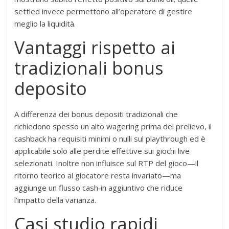
settled invece permettono all’operatore di gestire
meglio la liquidità.
Vantaggi rispetto ai
tradizionali bonus
deposito
A differenza dei bonus depositi tradizionali che
richiedono spesso un alto wagering prima del prelievo, il
cashback ha requisiti minimi o nulli sul playthrough ed è
applicabile solo alle perdite effettive sui giochi live
selezionati. Inoltre non influisce sul RTP del gioco—il
ritorno teorico al giocatore resta invariato—ma
aggiunge un flusso cash‑in aggiuntivo che riduce
l’impatto della varianza.
Casi studio rapidi