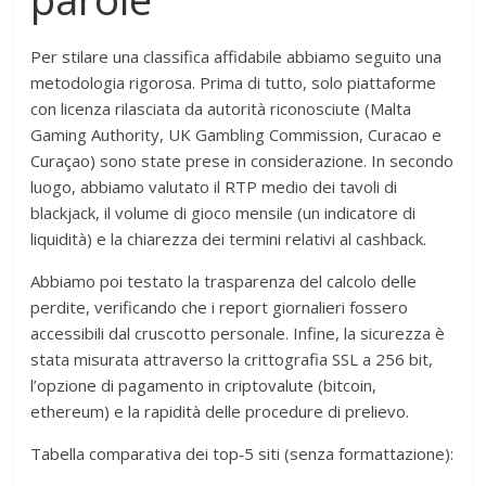
Per stilare una classifica affidabile abbiamo seguito una
metodologia rigorosa. Prima di tutto, solo piattaforme
con licenza rilasciata da autorità riconosciute (Malta
Gaming Authority, UK Gambling Commission, Curacao e
Curaçao) sono state prese in considerazione. In secondo
luogo, abbiamo valutato il RTP medio dei tavoli di
blackjack, il volume di gioco mensile (un indicatore di
liquidità) e la chiarezza dei termini relativi al cashback.
Abbiamo poi testato la trasparenza del calcolo delle
perdite, verificando che i report giornalieri fossero
accessibili dal cruscotto personale. Infine, la sicurezza è
stata misurata attraverso la crittografia SSL a 256 bit,
l’opzione di pagamento in criptovalute (bitcoin,
ethereum) e la rapidità delle procedure di prelievo.
Tabella comparativa dei top‑5 siti (senza formattazione):