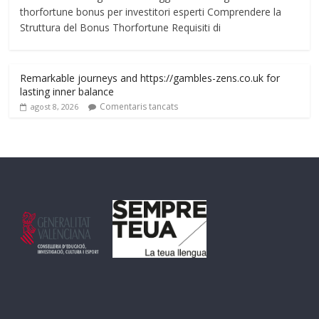
thorfortune bonus per investitori esperti Comprendere la
Struttura del Bonus Thorfortune Requisiti di
Remarkable journeys and https://gambles-zens.co.uk for
lasting inner balance
Comentaris tancats
agost 8, 2026