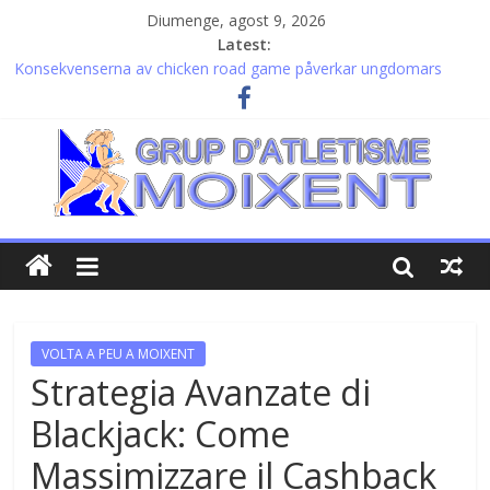
Diumenge, agost 9, 2026
Latest:
Konsekvenserna av chicken road game påverkar ungdomars
beteende och säkerhet
Valutazioni dettagliate e vantaggi esclusivi legati al thorfortune
bonus per investitori esperti
Remarkable journeys and https://gambles-zens.co.uk for lasting
inner balance
Velkorysost osudu s plinko game a možnost skvělých výher láká
každého hráče ke zkoušce štěstí
Patient timing defines success in the thrilling world of
chickenroad crossings and endless traffic
VOLTA A PEU A MOIXENT
Strategia Avanzate di
Blackjack: Come
Massimizzare il Cashback