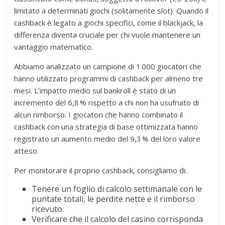
limitato a determinati giochi (solitamente slot). Quando il
cashback è legato a giochi specifici, come il blackjack, la
differenza diventa cruciale per chi vuole mantenere un
vantaggio matematico.
Abbiamo analizzato un campione di 1 000 giocatori che
hanno utilizzato programmi di cashback per almeno tre
mesi. L’impatto medio sul bankroll è stato di un
incremento del 6,8 % rispetto a chi non ha usufruito di
alcun rimborso. I giocatori che hanno combinato il
cashback con una strategia di base ottimizzata hanno
registrato un aumento medio del 9,3 % del loro valore
atteso.
Per monitorare il proprio cashback, consigliamo di:
Tenere un foglio di calcolo settimanale con le
puntate totali, le perdite nette e il rimborso
ricevuto.
Verificare che il calcolo del casino corrisponda