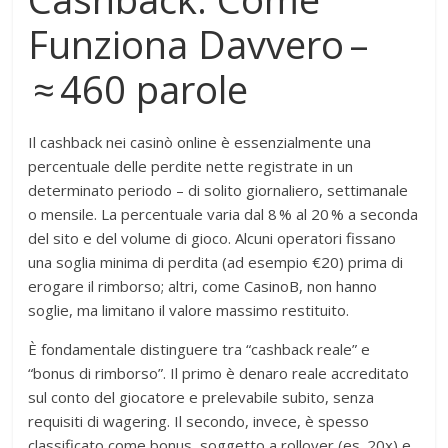
Funziona Davvero –
≈ 460 parole
Il cashback nei casinò online è essenzialmente una
percentuale delle perdite nette registrate in un
determinato periodo – di solito giornaliero, settimanale
o mensile. La percentuale varia dal 8 % al 20 % a seconda
del sito e del volume di gioco. Alcuni operatori fissano
una soglia minima di perdita (ad esempio €20) prima di
erogare il rimborso; altri, come CasinoB, non hanno
soglie, ma limitano il valore massimo restituito.
È fondamentale distinguere tra “cashback reale” e
“bonus di rimborso”. Il primo è denaro reale accreditato
sul conto del giocatore e prelevabile subito, senza
requisiti di wagering. Il secondo, invece, è spesso
classificato come bonus, soggetto a rollover (es. 20x) e