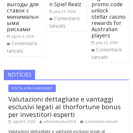
выгоды для
n Spiel Realz
promo code
ставок с
unlock
juny 23, 2026
минимальн
stellar casino
Comentaris
ыми
rewards for
tancats
рисками
Australian
players
agost 4, 2026
Comentaris
juny 22, 2026
Comentaris
tancats
tancats
NOTÍCIES
VOLTA A PEU A MOIXENT
Valutazioni dettagliate e vantaggi
esclusivi legati al thorfortune bonus
per investitori esperti
agost 8, 2026
administrador2018
Comentaris tancats
Valutazioni dettagliate e vantaggi esclusivi legati al