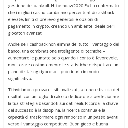
gestione del bankroll. Httpsnoaw2020.Eu ha confermato
che i migliori casinò combinano percentuali di cashback
elevate, limiti di prelievo generosi e opzioni di
pagamento in crypto, creando un ambiente ideale per i
giocatori avanzati.
Anche se il cashback non elimina del tutto il vantaggio del
banco, una combinazione intelligente di tecniche –
aumentare le puntate solo quando il conto è favorevole,
monitorare costantemente le statistiche e rispettare un
piano di staking rigoroso – può ridurlo in modo
significativo.
Ti invitiamo a provare i siti analizzati, a tenere traccia dei
risultati con un foglio di calcolo dedicato e a perfezionare
la tua strategia basandoti sui dati reali. Ricorda: la chiave
del successo è la disciplina, la ricerca continua e la
capacità di trasformare ogni rimborso in un passo avanti
verso il vantaggio competitivo. Buon gioco e buona