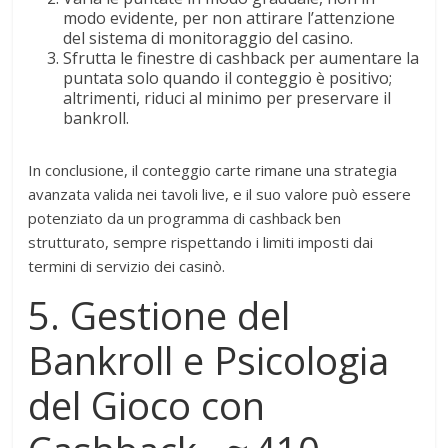
modo evidente, per non attirare l’attenzione
del sistema di monitoraggio del casino.
Sfrutta le finestre di cashback per aumentare la
puntata solo quando il conteggio è positivo;
altrimenti, riduci al minimo per preservare il
bankroll.
In conclusione, il conteggio carte rimane una strategia
avanzata valida nei tavoli live, e il suo valore può essere
potenziato da un programma di cashback ben
strutturato, sempre rispettando i limiti imposti dai
termini di servizio dei casinò.
5. Gestione del
Bankroll e Psicologia
del Gioco con