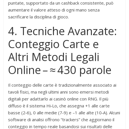
puntate, supportato da un cashback consistente, può
aumentare il valore atteso di ogni mano senza
sacrificare la disciplina di gioco.
4. Tecniche Avanzate:
Conteggio Carte e
Altri Metodi Legali
Online – ≈ 430 parole
Il conteggio delle carte è tradizionalmente associato ai
tavoli fisici, ma negli ultimi anni sono emersi metodi
digitali per adattarlo ai casinò online con RNG. Il più
diffuso è il sistema Hi‑Lo, che assegna +1 alle carte
basse (2‑6), 0 alle medie (7‑9) e –1 alle alte (10‑A). Alcuni
software di analisi offrono “trackers” che aggiornano il
conteggio in tempo reale basandosi sui risultati delle