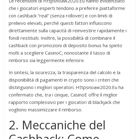
Le recensioni di Httpsnoaw2020.Eu hanno evidenziato
che i giocatori esperti tendono a preferire piattaforme
con cashback “real” (senza rollover) e con limiti di
prelievo elevati, perché questi fattori influiscono
direttamente sulla capacità di reinvestire rapidamente i
fondi restituiti. Inoltre, la possibilità di combinare il
cashback con promozioni di deposito bonus ha spinto
molti a scegliere CasinoC, nonostante il tasso di
rimborso sia leggermente inferiore.
In sintesi, la sicurezza, la trasparenza del calcolo e la
disponibilità di pagamenti in crypto sono i criteri che
distinguono i migliori operatori. Httpsnoaw2020.Eu ha
confermato che, tra i cinque, CasinoE offre il miglior
rapporto complessivo per i giocatori di blackjack che
vogliono massimizzare il rimborso.
2. Meccaniche del
Cashback: Come