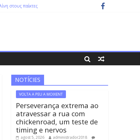
ίνη στους παίκτες
zardu
er vos gains
NOTÍCIES
VOLTA A PEU A MOIXENT
Perseverança extrema ao
atravessar a rua com
chickenroad, um teste de
timing e nervos
agost 5, 2026
administrador2018