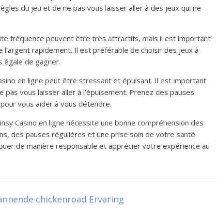
les du jeu et de ne pas vous laisser aller à des jeux qui ne
ute fréquence peuvent être très attractifs, mais il est important
e l’argent rapidement. Il est préférable de choisir des jeux à
us égale de gagner.
sino en ligne peut être stressant et épuisant. Il est important
 pas vous laisser aller à l’épuisement. Prenez des pauses
s pour vous aider à vous détendre.
insy Casino en ligne nécessite une bonne compréhension des
ns, des pauses régulières et une prise soin de votre santé
 jouer de manière responsable et apprécier votre expérience au
annende chickenroad Ervaring