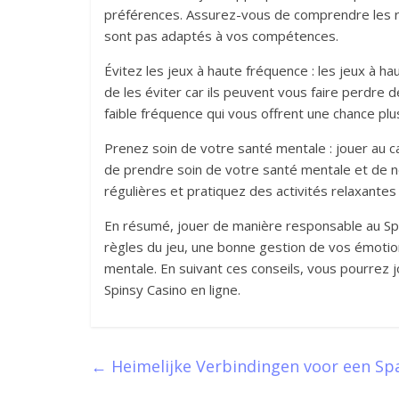
préférences. Assurez-vous de comprendre les règ
sont pas adaptés à vos compétences.
Évitez les jeux à haute fréquence : les jeux à ha
de les éviter car ils peuvent vous faire perdre d
faible fréquence qui vous offrent une chance pl
Prenez soin de votre santé mentale : jouer au ca
de prendre soin de votre santé mentale et de ne
régulières et pratiquez des activités relaxante
En résumé, jouer de manière responsable au Sp
règles du jeu, une bonne gestion de vos émotio
mentale. En suivant ces conseils, vous pourrez
Spinsy Casino en ligne.
←
Heimelijke Verbindingen voor een Sp