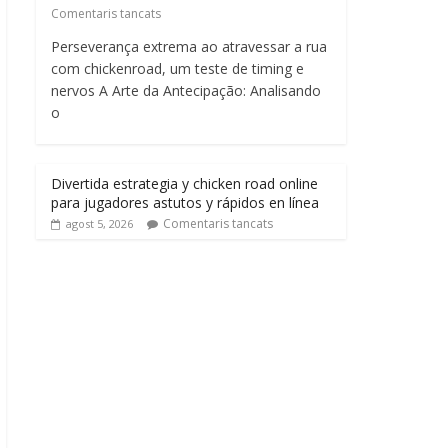
Comentaris tancats
Perseverança extrema ao atravessar a rua
com chickenroad, um teste de timing e
nervos A Arte da Antecipação: Analisando
o
Divertida estrategia y chicken road online
para jugadores astutos y rápidos en línea
Comentaris tancats
agost 5, 2026