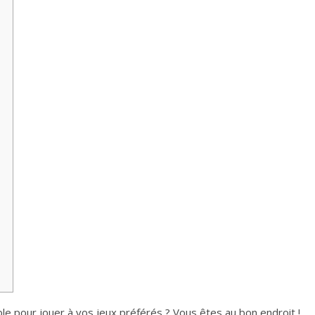
ble pour jouer à vos jeux préférés ? Vous êtes au bon endroit !