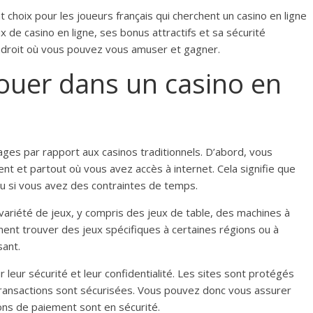
 choix pour les joueurs français qui cherchent un casino en ligne
x de casino en ligne, ses bonus attractifs et sa sécurité
ndroit où vous pouvez vous amuser et gagner.
ouer dans un casino en
ges par rapport aux casinos traditionnels. D’abord, vous
nt et partout où vous avez accès à internet. Cela signifie que
 si vous avez des contraintes de temps.
 variété de jeux, y compris des jeux de table, des machines à
ent trouver des jeux spécifiques à certaines régions ou à
sant.
leur sécurité et leur confidentialité. Les sites sont protégés
ransactions sont sécurisées. Vous pouvez donc vous assurer
ns de paiement sont en sécurité.