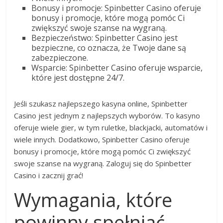
Bonusy i promocje: Spinbetter Casino oferuje
bonusy i promocje, które mogą pomóc Ci
zwiększyć swoje szanse na wygraną.
Bezpieczeństwo: Spinbetter Casino jest
bezpieczne, co oznacza, że Twoje dane są
zabezpieczone.
Wsparcie: Spinbetter Casino oferuje wsparcie,
które jest dostępne 24/7.
Jeśli szukasz najlepszego kasyna online, Spinbetter
Casino jest jednym z najlepszych wyborów. To kasyno
oferuje wiele gier, w tym ruletke, blackjacki, automatów i
wiele innych. Dodatkowo, Spinbetter Casino oferuje
bonusy i promocje, które mogą pomóc Ci zwiększyć
swoje szanse na wygraną. Zaloguj się do Spinbetter
Casino i zacznij grać!
Wymagania, które
powinny spełniać