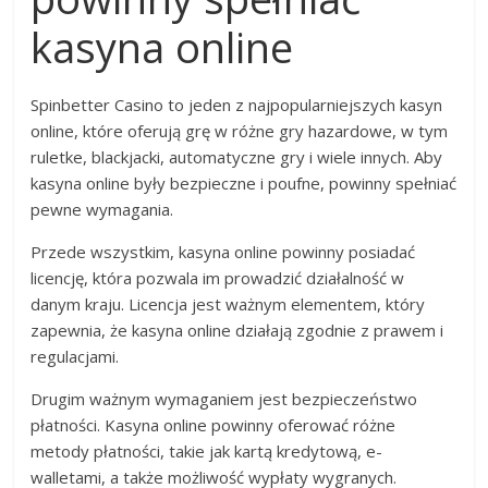
kasyna online
Spinbetter Casino to jeden z najpopularniejszych kasyn
online, które oferują grę w różne gry hazardowe, w tym
ruletke, blackjacki, automatyczne gry i wiele innych. Aby
kasyna online były bezpieczne i poufne, powinny spełniać
pewne wymagania.
Przede wszystkim, kasyna online powinny posiadać
licencję, która pozwala im prowadzić działalność w
danym kraju. Licencja jest ważnym elementem, który
zapewnia, że kasyna online działają zgodnie z prawem i
regulacjami.
Drugim ważnym wymaganiem jest bezpieczeństwo
płatności. Kasyna online powinny oferować różne
metody płatności, takie jak kartą kredytową, e-
walletami, a także możliwość wypłaty wygranych.