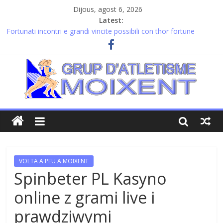
Dijous, agost 6, 2026
Latest:
Fortunati incontri e grandi vincite possibili con thor fortune
casino online adesso
Avantajul considerabil al jocului responsabil cu thor fortune
casino și câștiguri potențiale
Experiências únicas com thor fortune casino e estratégias para
ganhar mais
Vermakelijke avonden beleef je met thor fortune casino en
winstgevende kansen
Pověstné příběhy a skryté bohatství thor fortune v severské
tradici
VOLTA A PEU A MOIXENT
Spinbeter PL Kasyno
online z grami live i
prawdziwymi