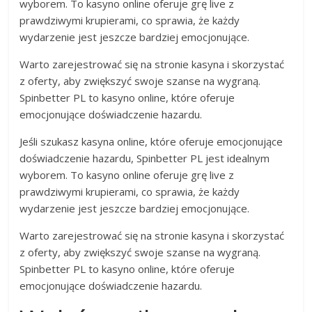
wyborem. To kasyno online oferuje grę live z
prawdziwymi krupierami, co sprawia, że każdy
wydarzenie jest jeszcze bardziej emocjonujące.
Warto zarejestrować się na stronie kasyna i skorzystać
z oferty, aby zwiększyć swoje szanse na wygraną.
Spinbetter PL to kasyno online, które oferuje
emocjonujące doświadczenie hazardu.
Jeśli szukasz kasyna online, które oferuje emocjonujące
doświadczenie hazardu, Spinbetter PL jest idealnym
wyborem. To kasyno online oferuje grę live z
prawdziwymi krupierami, co sprawia, że każdy
wydarzenie jest jeszcze bardziej emocjonujące.
Warto zarejestrować się na stronie kasyna i skorzystać
z oferty, aby zwiększyć swoje szanse na wygraną.
Spinbetter PL to kasyno online, które oferuje
emocjonujące doświadczenie hazardu.